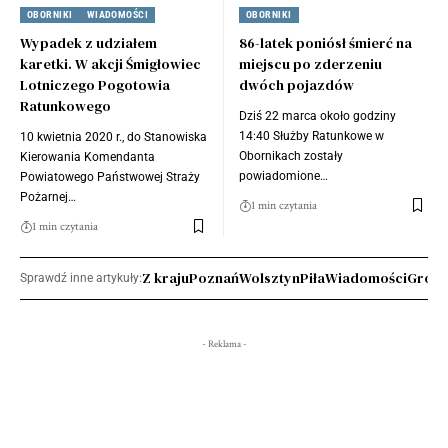
OBORNIKI
WIADOMOŚCI
OBORNIKI
Wypadek z udziałem
86-latek poniósł śmierć na
karetki. W akcji Śmigłowiec
miejscu po zderzeniu
Lotniczego Pogotowia
dwóch pojazdów
Ratunkowego
Dziś 22 marca około godziny
14:40 Służby Ratunkowe w
10 kwietnia 2020 r., do Stanowiska
Obornikach zostały
Kierowania Komendanta
powiadomione…
Powiatowego Państwowej Straży
Pożarnej…
1 min czytania
1 min czytania
Z kraju
Poznań
Wolsztyn
Piła
Wiadomości
Grodz
Sprawdź inne artykuły:
- Reklama -