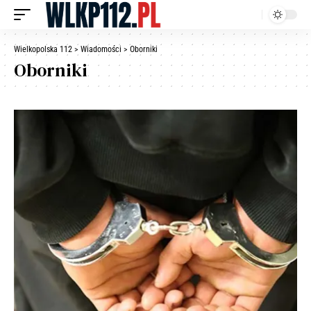
Wielkopolska 112
>
Wiadomości
>
Oborniki
Oborniki