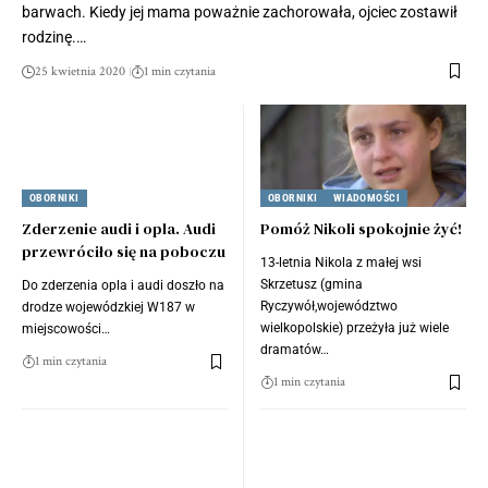
barwach. Kiedy jej mama poważnie zachorowała, ojciec zostawił
rodzinę.…
25 kwietnia 2020
1 min czytania
OBORNIKI
OBORNIKI
WIADOMOŚCI
Zderzenie audi i opla. Audi
Pomóż Nikoli spokojnie żyć!
przewróciło się na poboczu
13-letnia Nikola z małej wsi
Skrzetusz (gmina
Do zderzenia opla i audi doszło na
Ryczywół,województwo
drodze wojewódzkiej W187 w
wielkopolskie) przeżyła już wiele
miejscowości…
dramatów…
1 min czytania
1 min czytania