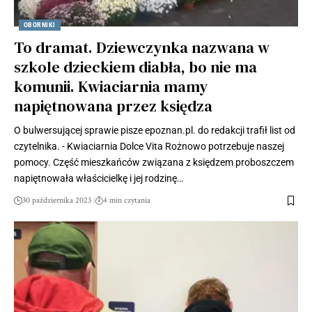
OBORNIKI
To dramat. Dziewczynka nazwana w
szkole dzieckiem diabła, bo nie ma
komunii. Kwiaciarnia mamy
napiętnowana przez księdza
O bulwersującej sprawie pisze epoznan.pl. do redakcji trafił list od
czytelnika. - Kwiaciarnia Dolce Vita Rożnowo potrzebuje naszej
pomocy. Część mieszkańców związana z księdzem proboszczem
napiętnowała właścicielkę i jej rodzinę…
30 października 2023
4 min czytania