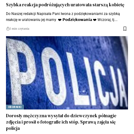
Szybka reakcja podróżujących uratowała starszą kobietę
Do Naszej redakcji Napisała Pani Iwona z podziękowaniami za szybką
reakcję w uratowaniu jej mamy ❤️ 𝗣𝗼𝗱𝘇𝗶ę𝗸𝗼𝘄𝗮𝗻𝗶𝗮 ❤️ Wczoraj, tj.…
1 min czytania
OBORNIKI
Dorosły mężczyzna wysyłał do dziewczynek półnagie
zdjęcia i prosił o fotografie ich stóp. Sprawą zajęła się
policja