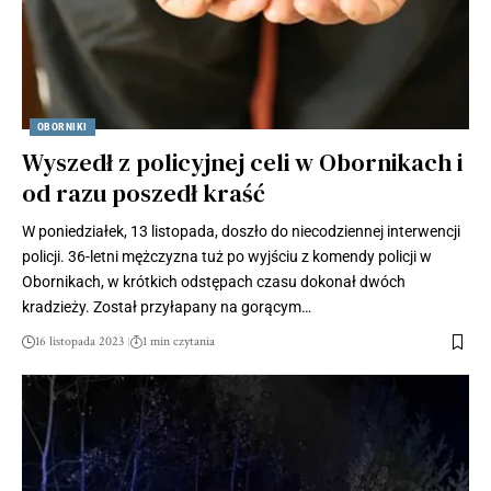
OBORNIKI
Wyszedł z policyjnej celi w Obornikach i
od razu poszedł kraść
W poniedziałek, 13 listopada, doszło do niecodziennej interwencji
policji. 36-letni mężczyzna tuż po wyjściu z komendy policji w
Obornikach, w krótkich odstępach czasu dokonał dwóch
kradzieży. Został przyłapany na gorącym…
16 listopada 2023
1 min czytania