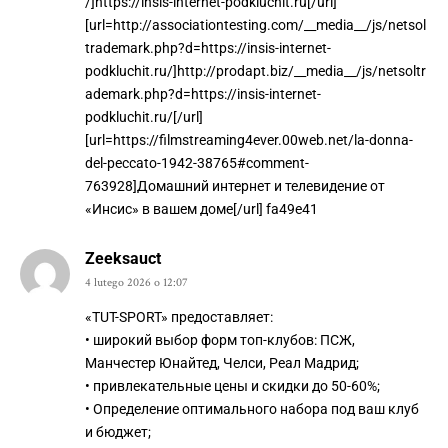
/]https://insis-internet-podkluchit.ru[/url]
[url=http://associationtesting.com/__media__/js/netsol
trademark.php?d=https://insis-internet-
podkluchit.ru/]http://prodapt.biz/__media__/js/netsoltr
ademark.php?d=https://insis-internet-
podkluchit.ru/[/url]
[url=https://filmstreaming4ever.00web.net/la-donna-
del-peccato-1942-38765#comment-
763928]Домашний интернет и телевидение от
«Инсис» в вашем доме[/url] fa49e41
Zeeksauct
4 lutego 2026 o 12:07
«TUT-SPORT» предоставляет:
• широкий выбор форм топ-клубов: ПСЖ,
Манчестер Юнайтед, Челси, Реал Мадрид;
• привлекательные цены и скидки до 50-60%;
• Определение оптимального набора под ваш клуб
и бюджет;