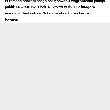
W ramach prowadzonego postępowania wągrowiecka policja
publikuje wizerunki złodziei, którzy w dniu 12 lutego w
markecie Biedronka w Gołańczy ukradli dwa kosze z
towarem.