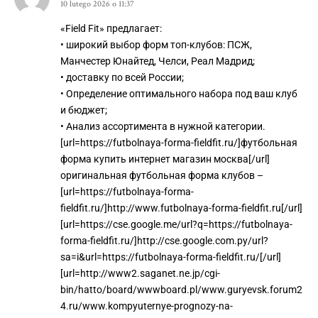
10 lutego 2026 o 11:37
«Field Fit» предлагает:
• широкий выбор форм топ-клубов: ПСЖ,
Манчестер Юнайтед, Челси, Реал Мадрид;
• доставку по всей России;
• Определение оптимального набора под ваш клуб
и бюджет;
• Анализ ассортимента в нужной категории.
[url=https://futbolnaya-forma-fieldfit.ru/]футбольная
форма купить интернет магазин москва[/url]
оригинальная футбольная форма клубов –
[url=https://futbolnaya-forma-
fieldfit.ru/]http://www.futbolnaya-forma-fieldfit.ru[/url]
[url=https://cse.google.me/url?q=https://futbolnaya-
forma-fieldfit.ru/]http://cse.google.com.py/url?
sa=i&url=https://futbolnaya-forma-fieldfit.ru/[/url]
[url=http://www2.saganet.ne.jp/cgi-
bin/hatto/board/wwwboard.pl/www.guryevsk.forum2
4.ru/www.kompyuternye-prognozy-na-