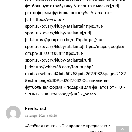
футбольную атрибутику Аталанта в москве[/url]
ретро формы футбольного клуба Аталанта –
[url=https://www.tut-
sport.ru/tovary/kluby/atalanta]https://tut-
sport.ru/tovary/kluby/atalanta[/url]
[url=https://google.co.im/url?q=https://tut-
sport.ru/tovary/kluby/atalanta]https://maps.google.c
om.ph/url?sa=t&url=https://tut-
sport.ru/tovary/kluby/atalanta[/url]
[url=http://wbbet88.com/forum.php?
mod=viewthread&tid=5075&pid=2627082&page=2132
&extra=page%3D#pid2627082]Официальная
футбольная форма и подарки для фанатов от «TUT-
SPORT» в вашем городе[/url] 7_6e345
Fredsauct
12 lutego 2026 o 03:20
«Зелёная точка» в Ставрополе предлагают: