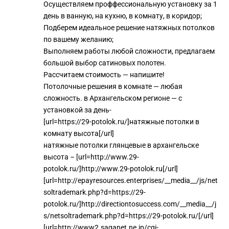
Осуществляем проффессиональную установку за 1
день в ванную, на кухню, в комнату, в коридор;
Подберем идеальное решение натяжных потолков
по вашему желанию;
Выполняем работы любой сложности, предлагаем
большой выбор сатиновых полотен.
Рассчитаем стоимость — напишите!
Потолочные решения в комнате — любая
сложность. в Архангельском регионе — с
установкой за день-
[url=https://29-potolok.ru/]натяжные потолки в
комнату высота[/url]
натяжные потолки глянцевые в архангельске
высота – [url=http://www.29-
potolok.ru/]http://www.29-potolok.ru[/url]
[url=http://epayresources.enterprises/__media__/js/net
soltrademark.php?d=https://29-
potolok.ru/]http://directiontosuccess.com/__media__/j
s/netsoltrademark.php?d=https://29-potolok.ru/[/url]
[url=http://www2.saganet.ne.jp/cgi-