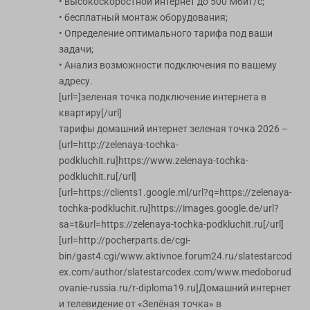
• высокоскоростной интернет до 500 Мбит/с;
• бесплатный монтаж оборудования;
• Определение оптимального тарифа под ваши
задачи;
• Анализ возможности подключения по вашему
адресу.
[url=]зеленая точка подключение интернета в
квартиру[/url]
тарифы домашний интернет зеленая точка 2026 –
[url=http://zelenaya-tochka-
podkluchit.ru]https://www.zelenaya-tochka-
podkluchit.ru[/url]
[url=https://clients1.google.ml/url?q=https://zelenaya-
tochka-podkluchit.ru]https://images.google.de/url?
sa=t&url=https://zelenaya-tochka-podkluchit.ru[/url]
[url=http://pocherparts.de/cgi-
bin/gast4.cgi/www.aktivnoe.forum24.ru/slatestarcod
ex.com/author/slatestarcodex.com/www.medoborud
ovanie-russia.ru/r-diploma19.ru]Домашний интернет
и телевидение от «Зелёная точка» в