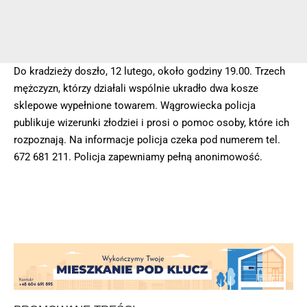
Do kradzieży doszło, 12 lutego, około godziny 19.00. Trzech
mężczyzn, którzy działali wspólnie ukradło dwa kosze
sklepowe wypełnione towarem. Wągrowiecka policja
publikuje wizerunki złodziei i prosi o pomoc osoby, które ich
rozpoznają. Na informacje policja czeka pod numerem tel.
672 681 211. Policja zapewniamy pełną anonimowość.