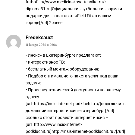
futbol1.ru/www.medicinskaya-tehnika.ru/r-
diploma31.ru]Официальная футбольная форма и
подарки для фанатов от «Field Fit» в вашем
городе[/url] 2caeeef
Fredeksauct
11 lutego 2026 o 03:18
«Инсис» в Екатеринбурге предлагают:
• интерактивное ТВ;
• бесплатный монтаж оборудования;
• Подбор оптимального пакета услуг под ваши
задачи;
• Проверку технической доступности по вашему
адресу.
[url=https://insis-internet-podkluchit.ru/]подключить
домашний интернет инсис екатеринбург[/url]
сколько стоит провести интернет инсис –
[url=http://www.insis-internet-
podkluchit.ru]http://insis-internet-podkluchit.ru /[/url]