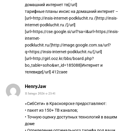
домашний интернет тв[/url]
тарифные планы инсис на домашний интернет –
[url=http://insis-internet-podkluchit.ru /]http://insis-
internet-podkluchit.ru /[/url]
[url=https://cse.google.si/url?sa=i&url=https://insis-
internet-
podkluchit.ru/]http://image.google.com.sa/url?
q=https://insis-internet-podkluchit.ru/[/url]
[url=http://girl.ooz.kr/bbs/board.php?
bo_table=soho&wr_id=185088]Интернет и
телевиде[/url] 412caee
HenryJaw
11 lutego 2026 o 23:41
«СибСети» в Красноярске предоставляют:
• пакет из 150+ ТВ каналов;
• Точную оценку доступных технологий в вашем
доме
• Определение оптимального тарифа под ваши