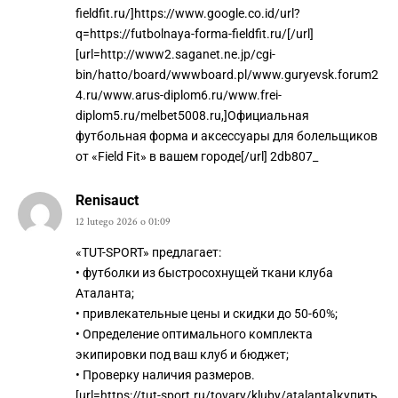
fieldfit.ru/]https://www.google.co.id/url?
q=https://futbolnaya-forma-fieldfit.ru/[/url]
[url=http://www2.saganet.ne.jp/cgi-
bin/hatto/board/wwwboard.pl/www.guryevsk.forum2
4.ru/www.arus-diplom6.ru/www.frei-
diplom5.ru/melbet5008.ru,]Официальная
футбольная форма и аксессуары для болельщиков
от «Field Fit» в вашем городе[/url] 2db807_
Renisauct
12 lutego 2026 o 01:09
«TUT-SPORT» предлагает:
• футболки из быстросохнущей ткани клуба
Аталанта;
• привлекательные цены и скидки до 50-60%;
• Определение оптимального комплекта
экипировки под ваш клуб и бюджет;
• Проверку наличия размеров.
[url=https://tut-sport.ru/tovary/kluby/atalanta]купить