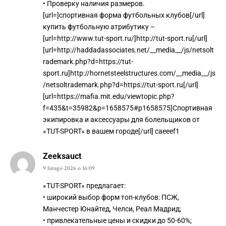
• Проверку наличия размеров.
[url=]спортивная форма футбольных клубов[/url]
купить футбольную атрибутику –
[url=http://www.tut-sport.ru/]http://tut-sport.ru[/url]
[url=http://haddadassociates.net/__media__/js/netsolt
rademark.php?d=https://tut-
sport.ru]http://hornetsteelstructures.com/__media__/js
/netsoltrademark.php?d=https://tut-sport.ru[/url]
[url=https://mafia.mit.edu/viewtopic.php?
f=435&t=35982&p=1658575#p1658575]Спортивная
экипировка и аксессуары для болельщиков от
«TUT-SPORT» в вашем городе[/url] caeeef1
Zeeksauct
9 lutego 2026 o 16:09
«TUT-SPORT» предлагает:
• широкий выбор форм топ-клубов: ПСЖ,
Манчестер Юнайтед, Челси, Реал Мадрид;
• привлекательные цены и скидки до 50-60%;