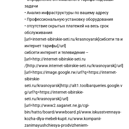
задачи
• Анализ инфраструктуры по вашему адресу
• Профессиональную установку оборудования
• отсутствие скрытых платежей на весь срок
обслуживания
[url=internet-sibirskie-seti.ru/krasnoyarsk]сибсети тв и
интернет тарифы[/url]
сибсети интернет и телевидение –
[url=http://internet-sibirskie-seti.ru
/]http://www.internet-sibirskie-seti.ru/krasnoyarsk[/url]
[url=https://image.google.rw/url?q=https://internet-
sibirskie-
seti.ru/krasnoyarsk]http://alt1.toolbarqueries.google.v
g/url?q=https://internet-sibirskie-
seti.ru/krasnoyarsk[/url]
[url=http://www2.saganet.ne.jp/cgi-
bin/hatto/board/wwwboard.pl/www.iskusstvennaya-
kozha-dlya-mebeli-kupit.ru/www.kompanii-
zanimayushchiesya-prodvizheniem-