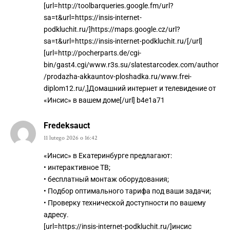
[url=http://toolbarqueries.google.fm/url?
sa=t&url=https://insis-internet-
podkluchit.ru/]https://maps.google.cz/url?
sa=t&url=https://insis-internet-podkluchit.ru/[/url]
[url=http://pocherparts.de/cgi-
bin/gast4.cgi/www.r3s.su/slatestarcodex.com/author
/prodazha-akkauntov-ploshadka.ru/www.frei-
diplom12.ru/,]Домашний интернет и телевидение от
«Инсис» в вашем доме[/url] b4e1a71
Fredeksauct
11 lutego 2026 o 16:42
«Инсис» в Екатеринбурге предлагают:
• интерактивное ТВ;
• бесплатный монтаж оборудования;
• Подбор оптимального тарифа под ваши задачи;
• Проверку технической доступности по вашему
адресу.
[url=https://insis-internet-podkluchit.ru/]инсис