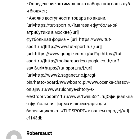
• Определение оптимального набора под ваш клуб
и бюджет;
• Анализ доступности товара по акции.
[url=https://tut-sport.ru/]магазин футбольной
атрибутики в москве[/url]
футбольная форма – [url=https://www.tut-
sport.ru/]http://www.tut-sport.ru/[/url]
[url=https://www.google.com.iq/url?q=https://tut-
sport.ru/]http://toolbarqueries.google.co.th/url?
sa=i&url=https://tut-sport.ru/[/url]
[url=http://www2.saganet.ne.jp/cgi-
bin/hatto/board/wwwboard.pl/www.ocenka-chasov-
onlajn9.ru/www.rulonnye-shtory-s-
elektroprivodom11.ru/www.1win5521.ru]Официальна
я футбольная форма и аксессуары для
болельщиков от «TUT-SPORT» в вашем городе[/url]
ef143db
Robersauct