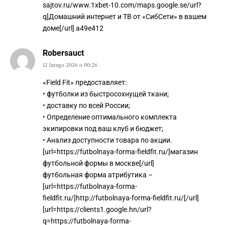
sajtov.ru/www.1xbet-10.com/maps.google.se/url?
q]Домашний интернет и ТВ от «СибСети» в вашем
доме[/url] a49e412
Robersauct
12 lutego 2026 o 00:26
«Field Fit» предоставляет:
• футболки из быстросохнущей ткани;
• доставку по всей России;
• Определение оптимального комплекта
экипировки под ваш клуб и бюджет;
• Анализ доступности товара по акции.
[url=https://futbolnaya-forma-fieldfit.ru/]магазин
футбольной формы в москве[/url]
футбольная форма атрибутика –
[url=https://futbolnaya-forma-
fieldfit.ru/]http://futbolnaya-forma-fieldfit.ru/[/url]
[url=https://clients1.google.hn/url?
q=https://futbolnaya-forma-