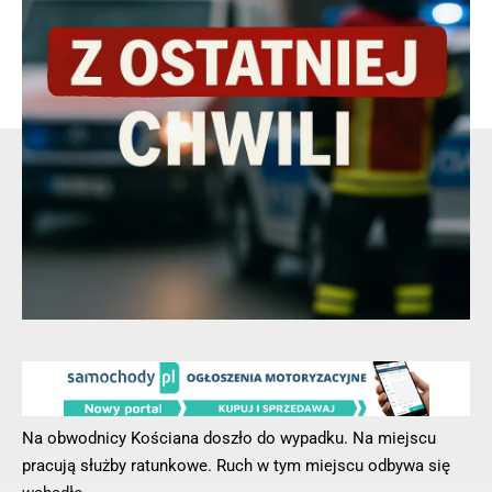
Kobieta mierzy 160 centymetrów wzrostu i jest krępej
budowy ciała. Włosy ciemne, krótkie.
▶️ Wyszła z domu wczoraj około godziny 16:00 i oddaliła się
w nieznanym kierunku.
- Reklama -
Na obwodnicy Kościana doszło do wypadku. Na miejscu
pracują służby ratunkowe. Ruch w tym miejscu odbywa się