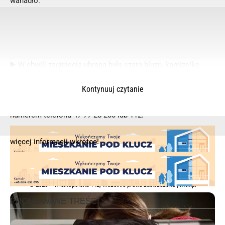
wahadło.
▶️ W chwili zaginięcia ubrana była szarą bluzę, kamizelkę
koloru czarnego, ciemne spodnie i czarne, sportowe buty.
Kontynuuj czytanie
▶️ Osoby mogące pomóc w ustaleniu miejsca pobytu
zaginionej proszone są o kontakt z KPP w Wolsztynie pod
numerem telefonu 47 77 28 200 lub 112.
więcej informacji wkrótce!
© 2025 – Wielkopolska 112, Wszelkie prawa zastrzeżone |
hvln.pl