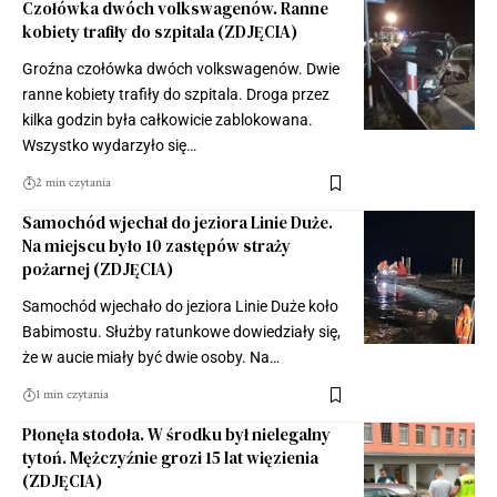
Czołówka dwóch volkswagenów. Ranne
kobiety trafiły do szpitala (ZDJĘCIA)
Groźna czołówka dwóch volkswagenów. Dwie
ranne kobiety trafiły do szpitala. Droga przez
kilka godzin była całkowicie zablokowana.
Wszystko wydarzyło się…
2 min czytania
Samochód wjechał do jeziora Linie Duże.
Na miejscu było 10 zastępów straży
pożarnej (ZDJĘCIA)
Samochód wjechało do jeziora Linie Duże koło
Babimostu. Służby ratunkowe dowiedziały się,
że w aucie miały być dwie osoby. Na…
1 min czytania
Płonęła stodoła. W środku był nielegalny
tytoń. Mężczyźnie grozi 15 lat więzienia
(ZDJĘCIA)