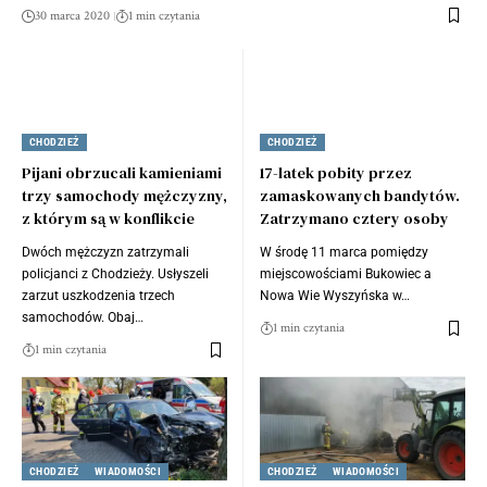
30 marca 2020
1 min czytania
CHODZIEŻ
CHODZIEŻ
Pijani obrzucali kamieniami
17-latek pobity przez
trzy samochody mężczyzny,
zamaskowanych bandytów.
z którym są w konflikcie
Zatrzymano cztery osoby
Dwóch mężczyzn zatrzymali
W środę 11 marca pomiędzy
policjanci z Chodzieży. Usłyszeli
miejscowościami Bukowiec a
zarzut uszkodzenia trzech
Nowa Wie Wyszyńska w…
samochodów. Obaj…
1 min czytania
1 min czytania
CHODZIEŻ
WIADOMOŚCI
CHODZIEŻ
WIADOMOŚCI