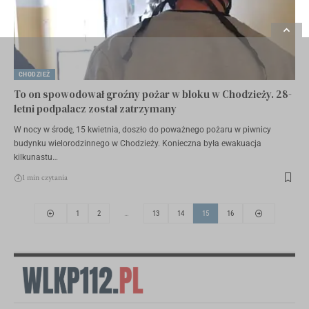
CHODZIEŻ
To on spowodował groźny pożar w bloku w Chodzieży. 28-
letni podpalacz został zatrzymany
W nocy w środę, 15 kwietnia, doszło do poważnego pożaru w piwnicy
budynku wielorodzinnego w Chodzieży. Konieczna była ewakuacja
kilkunastu…
1 min czytania
1
2
…
13
14
15
16