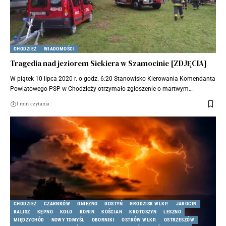
CHODZIEŻ
WIADOMOŚCI
Tragedia nad jeziorem Siekiera w Szamocinie [ZDJĘCIA]
W piątek 10 lipca 2020 r. o godz. 6:20 Stanowisko Kierowania Komendanta
Powiatowego PSP w Chodzieży otrzymało zgłoszenie o martwym…
1 min czytania
CHODZIEŻ
CZARNKÓW
GNIEZNO
GOSTYŃ
GRODZISK WLKP.
JAROCIN
KALISZ
KĘPNO
KOŁO
KONIN
KOŚCIAN
KROTOSZYN
LESZNO
MIĘDZYCHÓD
NOWY TOMYŚL
OBORNIKI
OSTRÓW WLKP.
OSTRZESZÓW