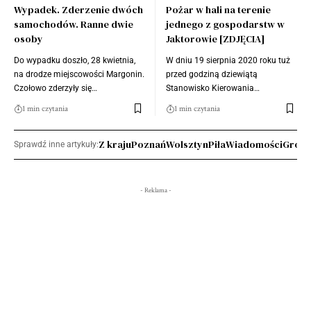
Wypadek. Zderzenie dwóch
Pożar w hali na terenie
samochodów. Ranne dwie
jednego z gospodarstw w
osoby
Jaktorowie [ZDJĘCIA]
Do wypadku doszło, 28 kwietnia,
W dniu 19 sierpnia 2020 roku tuż
na drodze miejscowości Margonin.
przed godziną dziewiątą
Czołowo zderzyły się…
Stanowisko Kierowania…
1 min czytania
1 min czytania
Z kraju
Poznań
Wolsztyn
Piła
Wiadomości
Grodz
Sprawdź inne artykuły:
- Reklama -