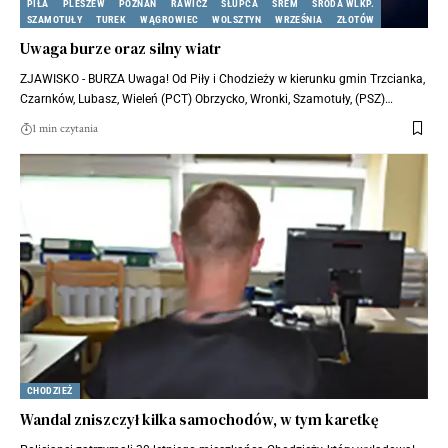
PIŁA
PLESZEW
POZNAŃ
RAWICZ
SŁUPCA
ŚREM
ŚRODA WLKP.
SZAMOTUŁY
TUREK
WĄGROWIEC
WOLSZTYN
WRZEŚNIA
ZŁOTÓW
Uwaga burze oraz silny wiatr
ZJAWISKO - BURZA Uwaga! Od Piły i Chodzieży w kierunku gmin Trzcianka,
Czarnków, Lubasz, Wieleń (PCT) Obrzycko, Wronki, Szamotuły, (PSZ)…
1 min czytania
CHODZIEŻ
Wandal zniszczył kilka samochodów, w tym karetkę