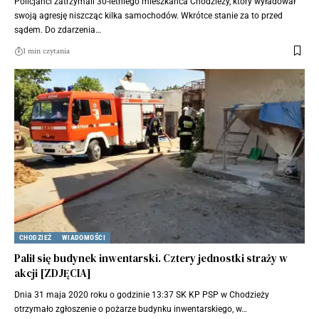
Policjanci zatrzymali 30-letniego mieszkańca Chodzieży, który wyładował
swoją agresję niszcząc kilka samochodów. Wkrótce stanie za to przed
sądem. Do zdarzenia…
1 min czytania
CHODZIEŻ
WIADOMOŚCI
Palił się budynek inwentarski. Cztery jednostki straży w
akcji [ZDJĘCIA]
Dnia 31 maja 2020 roku o godzinie 13:37 SK KP PSP w Chodzieży
otrzymało zgłoszenie o pożarze budynku inwentarskiego, w…