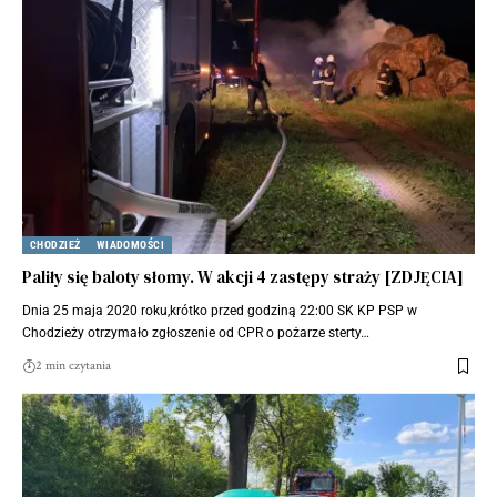
CHODZIEŻ
WIADOMOŚCI
Paliły się baloty słomy. W akcji 4 zastępy straży [ZDJĘCIA]
Dnia 25 maja 2020 roku,krótko przed godziną 22:00 SK KP PSP w
Chodzieży otrzymało zgłoszenie od CPR o pożarze sterty…
2 min czytania