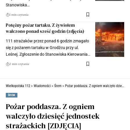
Stanowiska…
1 min czytania
Potężny pożar tartaku. Z żywiołem
walczono ponad sześć godzin (zdjęcia)
111 strażaków przez ponad 6 godzin zmagało
się z pożarem tartaku w Grodźcu przy ul.
Leśnej. Zgłoszenie do Stanowiska Kierowania…
2 min czytania
Wielkopolska 112
>
Wiadomości
>
Śrem
>
Pożar poddasza. Z ogniem walczyło dziesięć jednostek strażackich [ZDJĘCIA]
ŚREM
Pożar poddasza. Z ogniem
walczyło dziesięć jednostek
strażackich [ZDJĘCIA]