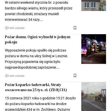
W ostatni weekend stycznia br. z powodu
bardzo silnego wiatru, który przeszedł przez
powiat chodzieski, strażacy musieli
interweniować 34 razy.…
1 min czytania
Pożar domu. Ogień wybuchł w jednym
pokoju
Wyposażenie pokoju spaliło się podczas
pożaru w domu na ulicy Solnej w Lesznie.
Przyczyną pojawienia się ognia było
najprawdopodobniej zaprószenie.…
1 min czytania
Pożar koparko-ładowarki. Straty
oszacowano na 25 tys. zł. (ZDJĘCIA)
15 czerwca 2021 roku o godzinie 15:21 doszło
do pożaru koparko-ładowarki na drodze
wojewódzkiej 434 w m. Żychlewo. Dyżurny