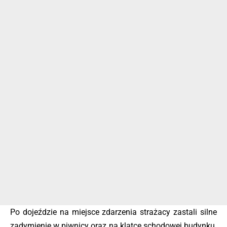
Po dojeździe na miejsce zdarzenia strażacy zastali silne
zadymienie w piwnicy oraz
na klatce schodowej budynku.