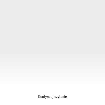
Na miejsce natychmiast wysłano trzy zastępy z Jednostki
Ratowniczo-Gaśniczej Śrem, dwa zastępy OSP Dolsk oraz
Kontynuuj czytanie
OSP Chrząstowo a także po jednym zastępie z OSP