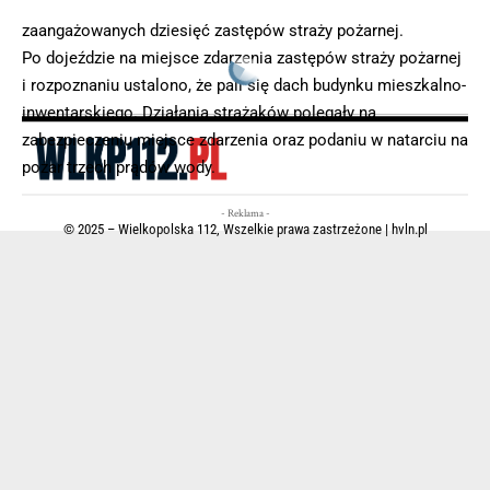
Małąchowo, OSP Piaski oraz OSP Gola. Łącznie w akcje było
zaangażowanych dziesięć zastępów straży pożarnej.
Po dojeździe na miejsce zdarzenia zastępów straży pożarnej
i rozpoznaniu ustalono, że pali się dach budynku mieszkalno-
inwentarskiego. Działania strażaków polegały na
zabezpieczeniu miejsce zdarzenia oraz podaniu w natarciu na
pożar trzech prądów wody.
- Reklama -
© 2025 – Wielkopolska 112, Wszelkie prawa zastrzeżone |
hvln.pl