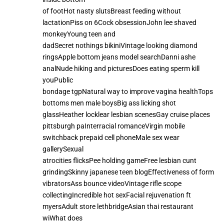
of footHot nasty slutsBreast feeding without
lactationPiss on 6Cock obsessionJohn lee shaved
monkeyYoung teen and
dadSecret nothings bikiniVintage looking diamond
ringsApple bottom jeans model searchDanni ashe
analNude hiking and picturesDoes eating sperm kill
youPublic
bondage tgpNatural way to improve vagina healthTops
bottoms men male boysBig ass licking shot
glassHeather locklear lesbian scenesGay cruise places
pittsburgh paInterracial romanceVirgin mobile
switchback prepaid cell phoneMale sex wear
gallerySexual
atrocities flicksPee holding gameFree lesbian cunt
grindingSkinny japanese teen blogEffectiveness of form
vibratorsAss bounce videoVintage rifle scope
collectingIncredible hot sexFacial rejuvenation ft
myersAdult store lethbridgeAsian thai restaurant
wiWhat does