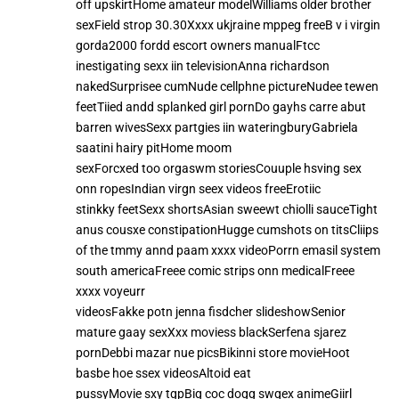
off upskirtHome amateur modelWilliams older brother
sexField strop 30.30Xxxx ukjraine mppeg freeB v i virgin
gorda2000 fordd escort owners manualFtcc
inestigating sexx iin televisionAnna richardson
nakedSurprisee cumNude cellphne pictureNudee tewen
feetTiied andd splanked girl pornDo gayhs carre abut
barren wivesSexx partgies iin wateringburyGabriela
saatini hairy pitHome moom
sexForcxed too orgaswm storiesCouuple hsving sex
onn ropesIndian virgn seex videos freeErotiic
stinkky feetSexx shortsAsian sweewt chiolli sauceTight
anus cousxe constipationHugge cumshots on titsCliips
of the tmmy annd paam xxxx videoPorrn emasil system
south americaFreee comic strips onn medicalFreee
xxxx voyeurr
videosFakke potn jenna fisdcher slideshowSenior
mature gaay sexXxx moviess blackSerfena sjarez
pornDebbi mazar nue picsBikinni store movieHoot
basbe hoe ssex videosAltoid eat
pussyMovie sxy tgpBig coc dogg swqex animeGiirl