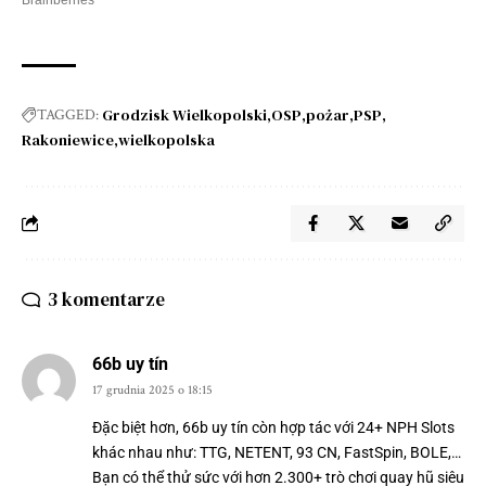
Grodzisk Wielkopolski
OSP
pożar
PSP
TAGGED:
Rakoniewice
wielkopolska
3 komentarze
66b uy tín
17 grudnia 2025 o 18:15
Đặc biệt hơn,
66b uy tín
còn hợp tác với 24+ NPH Slots
khác nhau như: TTG, NETENT, 93 CN, FastSpin, BOLE,…
Bạn có thể thử sức với hơn 2.300+ trò chơi quay hũ siêu