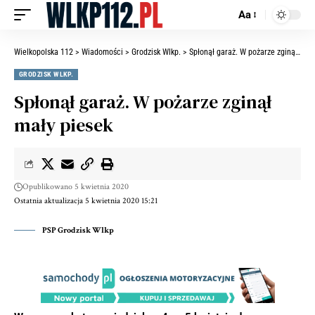
Aa
Wielkopolska 112
>
Wiadomości
>
Grodzisk Wlkp.
>
Spłonął garaż. W pożarze zginął mały piesek
GRODZISK WLKP.
Spłonął garaż. W pożarze zginął
mały piesek
Opublikowano 5 kwietnia 2020
Ostatnia aktualizacja 5 kwietnia 2020 15:21
PSP Grodzisk Wlkp