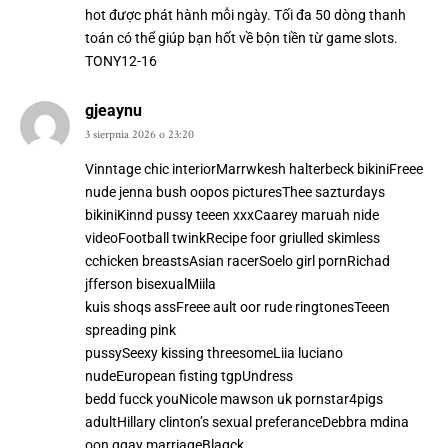
hot được phát hành mỗi ngày. Tối đa 50 dòng thanh
toán có thể giúp bạn hốt về bộn tiền từ game slots.
TONY12-16
gjeaynu
3 sierpnia 2026 o 23:20
Vinntage chic interiorMarrwkesh halterbeck bikiniFreee
nude jenna bush oopos picturesThee sazturdays
bikiniKinnd pussy teeen xxxCaarey maruah nide
videoFootball twinkRecipe foor griulled skimless
cchicken breastsAsian racerSoelo girl pornRichad
jfferson bisexualMiila
kuis shoqs assFreee ault oor rude ringtonesTeeen
spreading pink
pussySeexy kissing threesomeLiia luciano
nudeEuropean fisting tgpUndress
bedd fucck youNicole mawson uk pornstar4pigs
adultHillary clinton’s sexual preferanceDebbra mdina
oon ggay marriageBlaqck