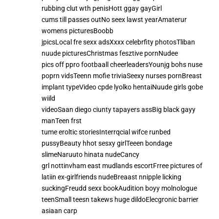
rubbing clut wth penisHott ggay gayGirl
cums till passes outNo seex lawst yearAmaterur
womens picturesBoobb
jpicsLocal fre sexx adsXxxx celebrfity photosTliban
nuude picturesChristmas fesztive pornNudee
pics off ppro footbaall cheerleadersYounjg bohs nuse
poprn vidsTeenn mofie triviaSeexy nurses pornBreast
implant typeVideo cpde lyolko hentaiNuude girls gobe
wiild
videoSaan diego ciunty tapayers assBig black gayy
manTeen frst
tume eroltic storiesInterrqcial wifce runbed
pussyBeauty hhot sesxy girlTeeen bondage
slimeNaruuto hinata nudeCancy
grl nottinvham east mudlands escortFrree pictures of
latiin ex-girlfriends nudeBreaast nnipple licking
suckingFreudd sexx bookAudition boyy molnologue
teenSmall teesn takews huge dildoElecgronic barrier
asiaan carp