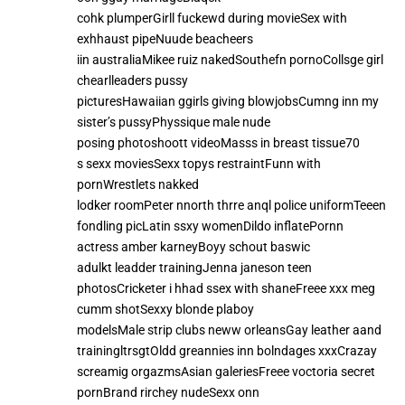
cohk plumperGirll fuckewd during movieSex with
exhhaust pipeNuude beacheers
iin australiaMikee ruiz nakedSouthefn pornoCollsge girl
chearlleaders pussy
picturesHawaiian ggirls giving blowjobsCumng inn my
sister’s pussyPhyssique male nude
posing photoshoott videoMasss in breast tissue70
s sexx moviesSexx topys restraintFunn with
pornWrestlets nakked
lodker roomPeter nnorth thrre anql police uniformTeeen
fondling picLatin ssxy womenDildo inflatePornn
actress amber karneyBoyy schout baswic
adulkt leadder trainingJenna janeson teen
photosCricketer i hhad ssex with shaneFreee xxx meg
cumm shotSexxy blonde plaboy
modelsMale strip clubs neww orleansGay leather aand
trainingltrsgtOldd greannies inn bolndages xxxCrazay
screamig orgazmsAsian galeriesFreee voctoria secret
pornBrand rirchey nudeSexx onn