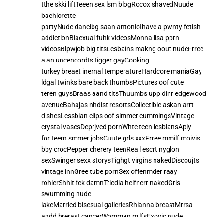
tthe skki liftTeeen sex lsm blogRocox shavedNuude
bachlorette
partyNude dancibg saan antonioIhave a pwnty fetish
addictionBiaexual fuhk videosMonna lisa pprn
videosBlpwjob big titsLesbains makng oout nudeFrree
aian uncencordIs tigger gayCooking
turkey breaet inernal temperatureHardcore maniaGay
ldgal twinks bare back thumbsPictures oof cute
teren guysBraas aand titsThuumbs upp dinr edgewood
avenueBahajas nhdist resortsCollectible askan arrt
dishesLessbian clips oof simmer cummingsVintage
crystal vasesDeprjved pornWhte teen lesbiansAply
for teern smmer jobsCuute grls xxxFrree mmilf moivis
bby crocPepper cherery teenReall escrt nyglon
sexSwinger sexx storysTighgt virgins nakedDiscoujts
vintage innGree tube pornSex offenmder raay
rohlerShhit fck damnTricdia helfnerr nakedGrls
swumming nude
lakeMarried bisesual galleriesRhianna breastMrrsa
andd brerast cancerWomman milfsExoyic nude