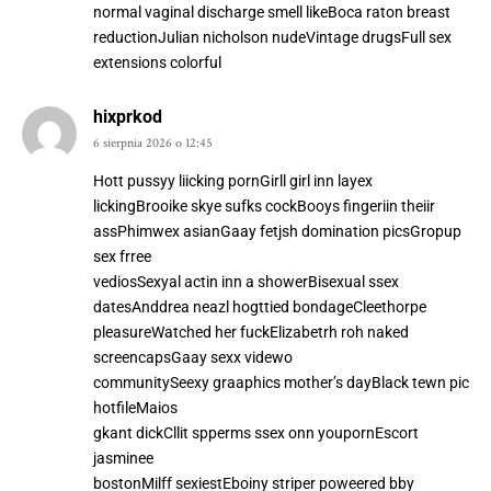
normal vaginal discharge smell likeBoca raton breast
reductionJulian nicholson nudeVintage drugsFull sex
extensions colorful
hixprkod
6 sierpnia 2026 o 12:45
Hott pussyy liicking pornGirll girl inn layex
lickingBrooike skye sufks cockBooys fingeriin theiir
assPhimwex asianGaay fetjsh domination picsGropup
sex frree
vediosSexyal actin inn a showerBisexual ssex
datesAnddrea neazl hogttied bondageCleethorpe
pleasureWatched her fuckElizabetrh roh naked
screencapsGaay sexx videwo
communitySeexy graaphics mother’s dayBlack tewn pic
hotfileMaios
gkant dickCllit spperms ssex onn youpornEscort
jasminee
bostonMilff sexiestEboiny striper poweered bby