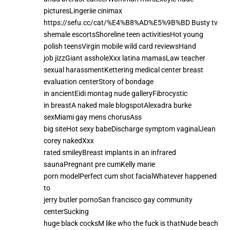
picturesLingeriie cinimax
https://sefu.cc/cat/%E4%B8%AD%E5%9B%BD
Busty tv
shemale escortsShoreline teen activitiesHot young
polish teensVirgin mobile wild card reviewsHand
job jizzGiant assholeXxx latina mamasLaw teacher
sexual harassmentKettering medical center breast
evaluation centerStory of bondage
in ancientEidi montag nude galleryFibrocystic
in breastA naked male blogspotAlexadra burke
sexMiami gay mens chorusAss
big siteHot sexy babeDischarge symptom vaginalJean
corey nakedXxx
rated smileyBreast implants in an infrared
saunaPregnant pre cumKelly marie
porn modelPerfect cum shot facialWhatever happened
to
jerry butler pornoSan francisco gay community
centerSucking
huge black cocksM like who the fuck is thatNude beach