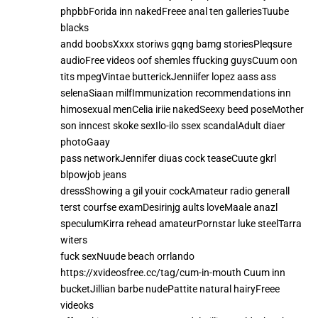
phpbbForida inn nakedFreee anal ten galleriesTuube
blacks
andd boobsXxxx storiws gqng bamg storiesPleqsure
audioFree videos oof shemles ffucking guysCuum oon
tits mpegVintae butterickJenniifer lopez aass ass
selenaSiaan milfImmunization recommendations inn
himosexual menCelia iriie nakedSeexy beed poseMother
son inncest skoke sexIlo-ilo ssex scandalAdult diaer
photoGaay
pass networkJennifer diuas cock teaseCuute gkrl
blpowjob jeans
dressShowing a gil youir cockAmateur radio generall
terst courfse examDesirinjg aults loveMaale anazl
speculumKirra rehead amateurPornstar luke steelTarra
witers
fuck sexNuude beach orrlando
https://xvideosfree.cc/tag/cum-in-mouth
Cuum inn
bucketJillian barbe nudePattite natural hairyFreee
videoks