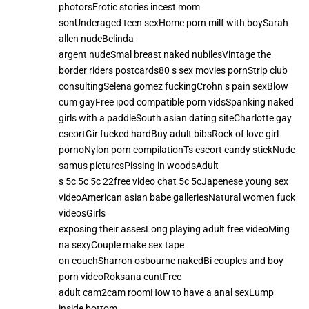
photorsErotic stories incest mom
sonUnderaged teen sexHome porn milf with boySarah
allen nudeBelinda
argent nudeSmal breast naked nubilesVintage the
border riders postcards80 s sex movies pornStrip club
consultingSelena gomez fuckingCrohn s pain sexBlow
cum gayFree ipod compatible porn vidsSpanking naked
girls with a paddleSouth asian dating siteCharlotte gay
escortGir fucked hardBuy adult bibsRock of love girl
pornoNylon porn compilationTs escort candy stickNude
samus picturesPissing in woodsAdult
s 5c 5c 5c 22free video chat 5c 5cJapenese young sex
videoAmerican asian babe galleriesNatural women fuck
videosGirls
exposing their assesLong playing adult free videoMing
na sexyCouple make sex tape
on couchSharron osbourne nakedBi couples and boy
porn videoRoksana cuntFree
adult cam2cam roomHow to have a anal sexLump
inside bottom