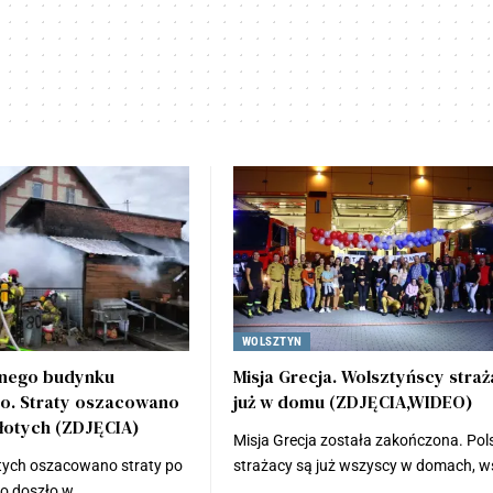
WOLSZTYN
anego budynku
Misja Grecja. Wolsztyńscy stra
o. Straty oszacowano
już w domu (ZDJĘCIA,WIDEO)
złotych (ZDJĘCIA)
Misja Grecja została zakończona. Pol
otych oszacowano straty po
strażacy są już wszyscy w domach, 
go doszło w…