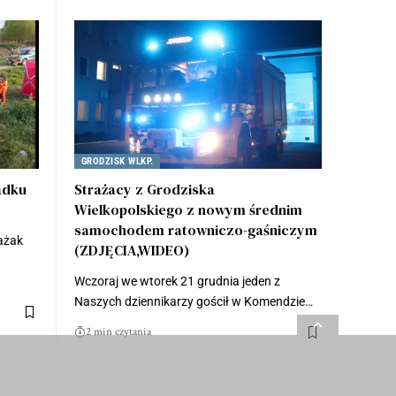
GRODZISK WLKP.
adku
Strażacy z Grodziska
Wielkopolskiego z nowym średnim
samochodem ratowniczo-gaśniczym
ażak
(ZDJĘCIA,WIDEO)
Wczoraj we wtorek 21 grudnia jeden z
Naszych dziennikarzy gościł w Komendzie…
2 min czytania