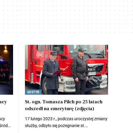
GOSTYŃ
żacy
St. ogn. Tomasza Pilch po 25 latach
odszedł na emeryturę (zdjęcia)
scy
17 lutego 2023 r., podczas uroczystej zmiany
wśród…
służby, odbyło się pożegnanie st.…