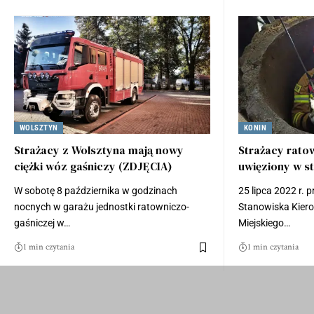
WOLSZTYN
KONIN
Strażacy z Wolsztyna mają nowy
Strażacy ratow
ciężki wóz gaśniczy (ZDJĘCIA)
uwięziony w s
W sobotę 8 października w godzinach
25 lipca 2022 r. 
nocnych w garażu jednostki ratowniczo-
Stanowiska Kier
gaśniczej w…
Miejskiego…
1 min czytania
1 min czytania