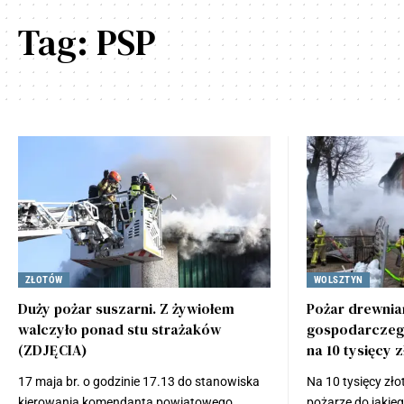
Tag:
PSP
ZŁOTÓW
WOLSZTYN
Duży pożar suszarni. Z żywiołem
Pożar drewni
walczyło ponad stu strażaków
gospodarczeg
(ZDJĘCIA)
na 10 tysięcy 
17 maja br. o godzinie 17.13 do stanowiska
Na 10 tysięcy zł
kierowania komendanta powiatowego
pożarze do jakie