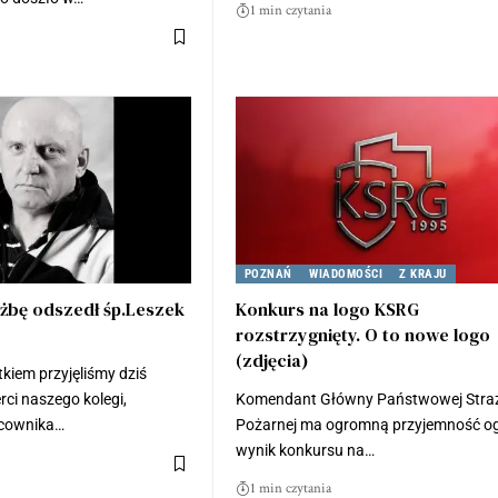
1 min czytania
POZNAŃ
WIADOMOŚCI
Z KRAJU
użbę odszedł śp.Leszek
Konkurs na logo KSRG
rozstrzygnięty. O to nowe logo
(zdjęcia)
kiem przyjęliśmy dziś
rci naszego kolegi,
Komendant Główny Państwowej Stra
acownika…
Pożarnej ma ogromną przyjemność og
wynik konkursu na…
1 min czytania