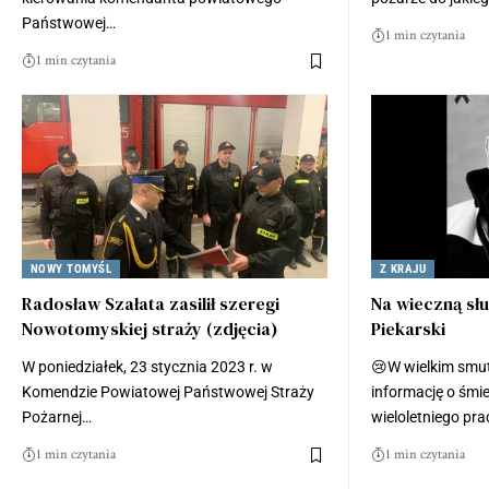
Państwowej…
1 min czytania
1 min czytania
NOWY TOMYŚL
Z KRAJU
Radosław Szałata zasilił szeregi
Na wieczną sł
Nowotomyskiej straży (zdjęcia)
Piekarski
W poniedziałek, 23 stycznia 2023 r. w
😢W wielkim smut
Komendzie Powiatowej Państwowej Straży
informację o śmie
Pożarnej…
wieloletniego pr
1 min czytania
1 min czytania