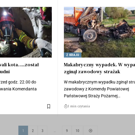
Z KRAJU
ali kota…..został
Makabryczny wypadek. W wyp
tudni
zginął zawodowy strażak
przed godz. 22.00 do
W makabrycznym wypadku zginął str
owania Komendanta
zawodowy z Komendy Powiatowej
Państwowej Straży Pożarnej…
1 min czytania
1
2
3
…
9
10