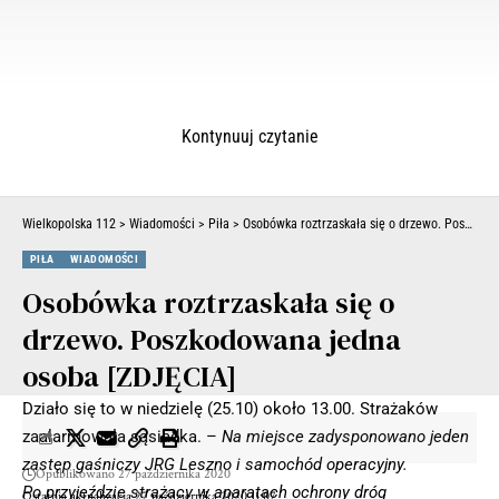
Kontynuuj czytanie
Wielkopolska 112
>
Wiadomości
>
Piła
>
Osobówka roztrzaskała się o drzewo. Poszkodowana jedna osoba [ZDJĘCIA]
PIŁA
WIADOMOŚCI
Osobówka roztrzaskała się o
drzewo. Poszkodowana jedna
osoba [ZDJĘCIA]
Działo się to w niedzielę (25.10) około 13.00. Strażaków
zaalarmowała sąsiadka. –
Na miejsce zadysponowano jeden
zastęp gaśniczy JRG Leszno i samochód operacyjny.
Opublikowano 27 października 2020
Po przyjeździe strażacy w aparatach ochrony dróg
Ostatnia aktualizacja 27 października 2020 11:07