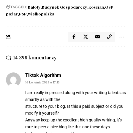
Baloty
Budynek Gospodarczy
Kościan
OSP
TAGGED:
pożar
PSP
wielkopolska
14 398 komentarzy
Tiktok Algorithm
16 kwietnia 2025 o 17:15
I am really impressed along with your writing talents as
smartly as with the
structure to your blog. Is this a paid subject or did you
modify it yourself?
Anyway keep up the excellent high quality writing, it’s
rare to peer a nice blog like this one these days.