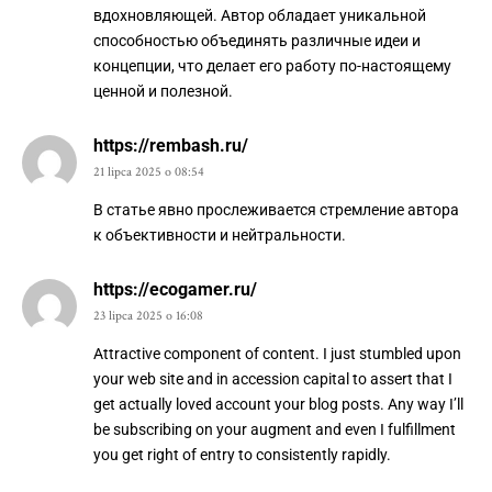
вдохновляющей. Автор обладает уникальной
способностью объединять различные идеи и
концепции, что делает его работу по-настоящему
ценной и полезной.
https://rembash.ru/
21 lipca 2025 o 08:54
В статье явно прослеживается стремление автора
к объективности и нейтральности.
https://ecogamer.ru/
23 lipca 2025 o 16:08
Attractive component of content. I just stumbled upon
your web site and in accession capital to assert that I
get actually loved account your blog posts. Any way I’ll
be subscribing on your augment and even I fulfillment
you get right of entry to consistently rapidly.