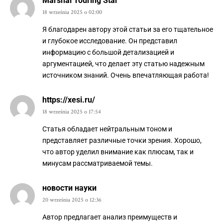
Marshal Touring Star
18 września 2025 o 02:00
Я благодарен автору этой статьи за его тщательное
и глубокое исследование. Он представил
информацию с большой детализацией и
аргументацией, что делает эту статью надежным
источником знаний. Очень впечатляющая работа!
https://xesi.ru/
18 września 2025 o 17:54
Статья обладает нейтральным тоном и
представляет различные точки зрения. Хорошо,
что автор уделил внимание как плюсам, так и
минусам рассматриваемой темы.
новости науки
20 września 2025 o 12:36
Автор предлагает анализ преимуществ и