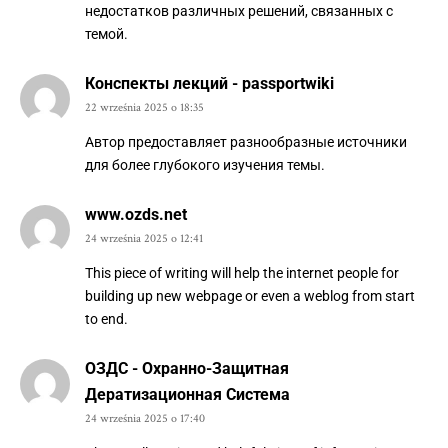
недостатков различных решений, связанных с
темой.
Конспекты лекций - passportwiki
22 września 2025 o 18:35
Автор предоставляет разнообразные источники
для более глубокого изучения темы.
www.ozds.net
24 września 2025 o 12:41
This piece of writing will help the internet people for
building up new webpage or even a weblog from start
to end.
ОЗДС - Охранно-Защитная
Дератизационная Система
24 września 2025 o 17:40