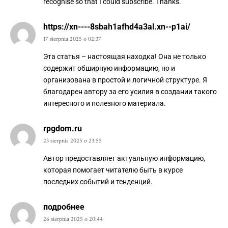
recognise so that I could subscribe. Thanks.
https://xn----8sbah1afhd4a3al.xn--p1ai/
17 sierpnia 2025 o 02:37
Эта статья – настоящая находка! Она не только
содержит обширную информацию, но и
организована в простой и логичной структуре. Я
благодарен автору за его усилия в создании такого
интересного и полезного материала.
rpgdom.ru
23 sierpnia 2025 o 23:55
Автор предоставляет актуальную информацию,
которая помогает читателю быть в курсе
последних событий и тенденций.
подробнее
26 sierpnia 2025 o 20:44