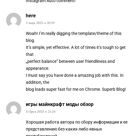
Instagram Auto comment!
here
5 maja 2025 o 10:59
Woah! I’m really digging the template/theme of this
blog.
It’s simple, yet effective. A lot of times it’s tough to get
that
„perfect balance” between user friendliness and
appearance.
I must say you have done a amazing job with this. In
addition, the
blog loads super fast for me on Chrome. Superb Blog!
игры майнкрафт моды обзор
13 lipca 2025 o 21:24
Хорошая работа автора по сбору информации и ее
представлению без каких-либо явных
предубеждений.