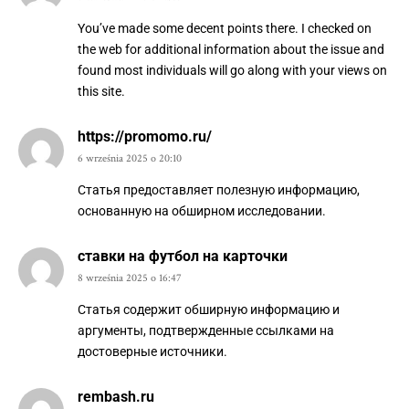
You’ve made some decent points there. I checked on
the web for additional information about the issue and
found most individuals will go along with your views on
this site.
https://promomo.ru/
6 września 2025 o 20:10
Статья предоставляет полезную информацию,
основанную на обширном исследовании.
ставки на футбол на карточки
8 września 2025 o 16:47
Статья содержит обширную информацию и
аргументы, подтвержденные ссылками на
достоверные источники.
rembash.ru