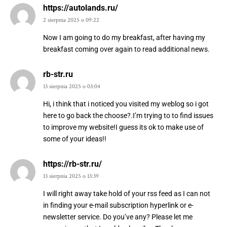
https://autolands.ru/
2 sierpnia 2025 o 09:22
Now I am going to do my breakfast, after having my
breakfast coming over again to read additional news.
rb-str.ru
13 sierpnia 2025 o 03:04
Hi, i think that i noticed you visited my weblog so i got
here to go back the choose?.I’m trying to to find issues
to improve my website!I guess its ok to make use of
some of your ideas!!
https://rb-str.ru/
13 sierpnia 2025 o 13:39
I will right away take hold of your rss feed as I can not
in finding your e-mail subscription hyperlink or e-
newsletter service. Do you’ve any? Please let me