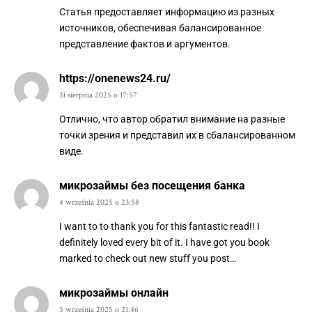
Статья предоставляет информацию из разных
источников, обеспечивая балансированное
представление фактов и аргументов.
https://onenews24.ru/
31 sierpnia 2025 o 17:57
Отлично, что автор обратил внимание на разные
точки зрения и представил их в сбалансированном
виде.
микрозаймы без посещения банка
4 września 2025 o 23:58
I want to to thank you for this fantastic read!! I
definitely loved every bit of it. I have got you book
marked to check out new stuff you post…
микрозаймы онлайн
5 września 2025 o 21:46