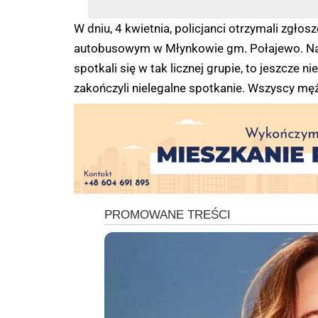
W dniu, 4 kwietnia, policjanci otrzymali zgło
autobusowym w Młynkowie gm. Połajewo. Na mi
spotkali się w tak licznej grupie, to jeszcze 
zakończyli nielegalne spotkanie. Wszyscy męż