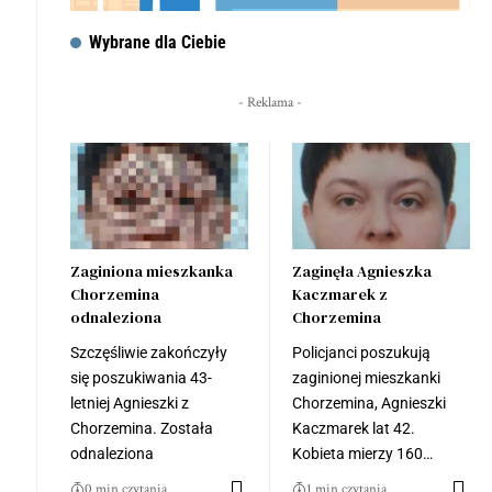
Wybrane dla Ciebie
- Reklama -
Zaginiona mieszkanka
Zaginęła Agnieszka
Chorzemina
Kaczmarek z
odnaleziona
Chorzemina
Szczęśliwie zakończyły
Policjanci poszukują
się poszukiwania 43-
zaginionej mieszkanki
letniej Agnieszki z
Chorzemina, Agnieszki
Chorzemina. Została
Kaczmarek lat 42.
odnaleziona
Kobieta mierzy 160…
0 min czytania
1 min czytania