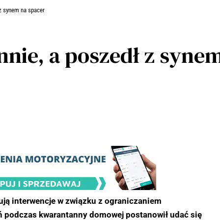
 z synem na spacer
nnie, a poszedł z syne
ują interwencje w związku z ograniczaniem
ń podczas kwarantanny domowej postanowił udać się