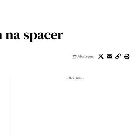
m na spacer
Udostępnij
- Reklama -