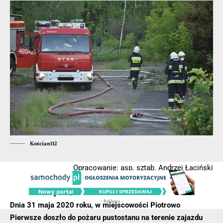
Kościan112
Opracowanie: asp. sztab. Andrzej Łaciński
POLECAMY –
https://wlkp112.pl/pozar-w-zajezdzie-pod-
kaczorem-zdjecia/
- Reklama -
Dnia 31 maja 2020 roku, w miejscowości Piotrowo
Pierwsze doszło do pożaru pustostanu na terenie zajazdu