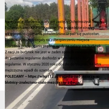
© 2025 – Wielkopolska 112, Wszelkie prawa zastrzeżone |
hvln.pl
Na miejsce zdarzenia udały się zastępy Ochotniczych Straży
Pożarnych oraz KP PSP Kościan. Po przyjeździe straży i
wstępnym rozpoznaniu potwierdzono iż pali się pustostan.
Działania straży polegały na zabezpieczeniu miejsca
zdarzenia oraz podaniu prądów wody na palący się budynek.
Z racji,że budynek nie jest w żaden sposób zabezpieczony to
do pożarów regularnie dochodzi w tym miejscu dość
regularnie. W styczniu 2020 roku doszło do tragedii, 44 letni
mężczyzna wpadł do szamba.
POLECAMY –
https://wlkp112.pl/tragedia-nad-jeziorze-w-
blotnicy-znaleziono-cialo-mezczyzny-zdjecia/
- Reklama -