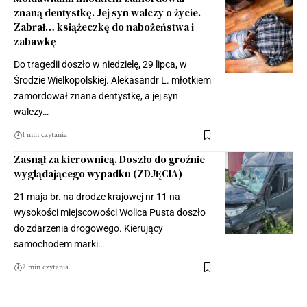
znaną dentystkę. Jej syn walczy o życie.
Zabrał… książeczkę do nabożeństwa i
zabawkę
Do tragedii doszło w niedzielę, 29 lipca, w
Środzie Wielkopolskiej. Alekasandr L. młotkiem
zamordował znana dentystkę, a jej syn
walczy…
1 min czytania
Zasnął za kierownicą. Doszło do groźnie
wyglądającego wypadku (ZDJĘCIA)
21 maja br. na drodze krajowej nr 11 na
wysokości miejscowości Wolica Pusta doszło
do zdarzenia drogowego. Kierujący
samochodem marki…
2 min czytania