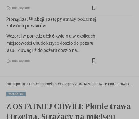
1 min czytania
Płonął las. W akcji zastępy straży pożarnej
z dwóch powiatów
Wczoraj w poniedziałek 6 kwietnia w okolicach
miejscowości Chudobszyce doszło do pożaru
lasu. Z uwagi iż do pożaru doszło na…
1 min czytania
Wielkopolska 112
>
Wiadomości
>
Wolsztyn
>
Z OSTATNIEJ CHWILI: Płonie trawa i trzcina. Strażacy na miejscu
WOLSZTYN
Z OSTATNIEJ CHWILI: Płonie trawa
i trzcina. Strażacy na miejscu