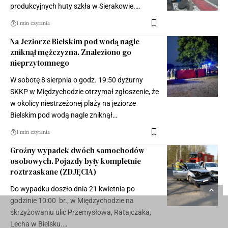
produkcyjnych huty szkła w Sierakowie.…
1 min czytania
Na Jeziorze Bielskim pod wodą nagle
zniknął mężczyzna. Znaleziono go
nieprzytomnego
W sobotę 8 sierpnia o godz. 19:50 dyżurny
SKKP w Międzychodzie otrzymał zgłoszenie, że
w okolicy niestrzeżonej plaży na jeziorze
Bielskim pod wodą nagle zniknął…
1 min czytania
Groźny wypadek dwóch samochodów
osobowych. Pojazdy były kompletnie
roztrzaskane (ZDJĘCIA)
Do wypadku doszło dnia 21 kwietnia po
godzinie 10:00 br., w Międzychodzie na
skrzyżowaniu ulic Przemysłowa, Ratajczaka,
Lecha w Bielsku.…