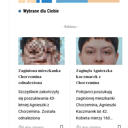
Wybrane dla Ciebie
- Reklama -
Zaginiona mieszkanka
Zaginęła Agnieszka
Chorzemina
Kaczmarek z
odnaleziona
Chorzemina
Szczęśliwie zakończyły
Policjanci poszukują
się poszukiwania 43-
zaginionej mieszkanki
letniej Agnieszki z
Chorzemina, Agnieszki
Chorzemina. Została
Kaczmarek lat 42.
odnaleziona
Kobieta mierzy 160…
0 min czytania
1 min czytania