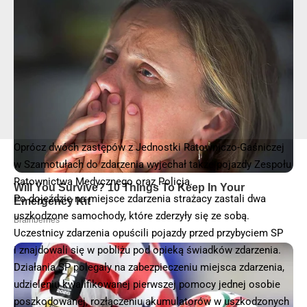
© 2025 – Wielkopolska 112, Wszelkie prawa zastrzeżone |
hvln.pl
Oprócz dwóch zastępów z Jednostki Ratowniczo-Gaśniczej
w Szamotułach do zdarzenia wyjechał także pojazdy Zespołu
Ratownictwa Medycznego oraz Policja.
Po dojeździe na miejsce zdarzenia strażacy zastali dwa
uszkodzone samochody, które zderzyły się ze sobą.
Uczestnicy zdarzenia opuścili pojazdy przed przybyciem SP
i znajdowali się w pobliżu pod opieką świadków zdarzenia.
Działania SP polegały na zabezpieczeniu miejsca zdarzenia,
udzieleniu kwalifikowanej pierwszej pomocy jednej osobie
poszkodowanej, rozłączeniu akumulatorów w uszkodzonych