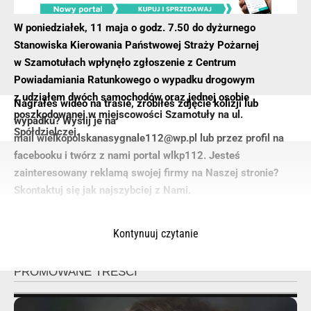
W poniedziałek, 11 maja o godz. 7.50 do dyżurnego
Stanowiska Kierowania Państwowej Straży Pożarnej
w Szamotułach wpłynęło zgłoszenie z Centrum
Powiadamiania Ratunkowego o wypadku drogowym
z udziałem dwóch samochodów oraz jednej osobie
Nagrałeś wideo na trasie, zrobiłeś zdjęcie kolizji lub
poszkodowanej w miejscowości Szamotuły na ul.
wypadku? Wyślij je na
Spółdzielczej.
mail wielkopolskanasygnale112@wp.pl lub przez profil na
facebooku i twórz z nami portal wlkp112. Jesteś
zainteresowany reklamą swojej firmy na Naszej stronie?
Skontaktuj się jak najszybciej z Nami.
Kontynuuj czytanie