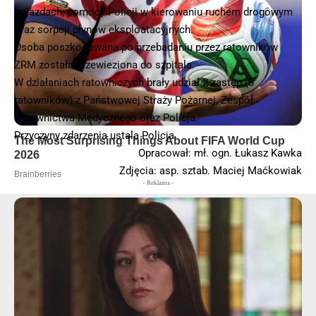
pojazdach, pomocy Policji w kierowaniu ruchem drogowym
oraz sorpcji płynów eksploatacyjnych.
Osoba poszkodowana po przebadaniu przez ratowników
ZRM została przewieziona do szpitala.
W działaniach ratowniczych brały udział 2 zastęp (8
ratowników) z Państwowej Straży Pożarnej, Zespół
Ratownictwa Medycznego oraz Policja.
Przyczyny zdarzenia ustala Policja.
Opracował: mł. ogn. Łukasz Kawka
Zdjęcia: asp. sztab. Maciej Maćkowiak
- Reklama -