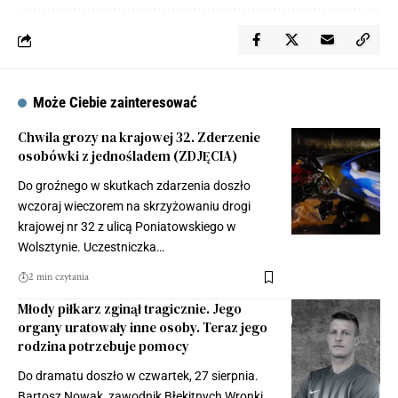
Może Ciebie zainteresować
Chwila grozy na krajowej 32. Zderzenie
osobówki z jednośladem (ZDJĘCIA)
Do groźnego w skutkach zdarzenia doszło
wczoraj wieczorem na skrzyżowaniu drogi
krajowej nr 32 z ulicą Poniatowskiego w
Wolsztynie. Uczestniczka…
2 min czytania
Młody piłkarz zginął tragicznie. Jego
organy uratowały inne osoby. Teraz jego
rodzina potrzebuje pomocy
Do dramatu doszło w czwartek, 27 sierpnia.
Bartosz Nowak, zawodnik Błękitnych Wronki,