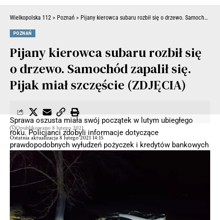
Wielkopolska 112
>
Poznań
>
Pijany kierowca subaru rozbił się o drzewo. Samochód zapalił się. Pijak miał szczęście (ZDJĘCIA)
POZNAŃ
Pijany kierowca subaru rozbił się
o drzewo. Samochód zapalił się.
Pijak miał szczęście (ZDJĘCIA)
Sprawa oszusta miała swój początek w lutym ubiegłego
Opublikowano 8 lutego 2021
roku. Policjanci zdobyli informacje dotyczące
Ostatnia aktualizacja 8 lutego 2021 14:15
prawdopodobnych wyłudzeń pożyczek i kredytów bankowych
na szkodę osób z Krzyża Wlkp. Od tego czasu pod nadzorem
prokuratora w Trzciance prowadzili czynności, gromadzili
materiał dowodowy i przesłuchiwali świadków.
Działania pozwoliły na zatrzymanie kilka dni temu 24-letniego
mieszkańca powiatu wałeckiego. Z ustaleń mundurowych
wynika, że sprawca wykorzystując dane osobowe