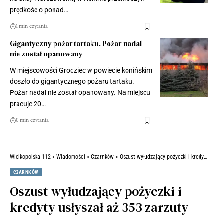
prędkość o ponad…
1 min czytania
Gigantyczny pożar tartaku. Pożar nadal
nie został opanowany
W miejscowości Grodziec w powiecie konińskim
doszło do gigantycznego pożaru tartaku.
Pożar nadal nie został opanowany. Na miejscu
pracuje 20…
0 min czytania
Wielkopolska 112
>
Wiadomości
>
Czarnków
>
Oszust wyłudzający pożyczki i kredyty usłyszał aż 353 zarzuty
CZARNKÓW
Oszust wyłudzający pożyczki i
kredyty usłyszał aż 353 zarzuty