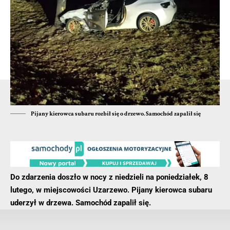
pokrzywdzonych osób zakładał rachunki bankowe, a
następnie za pośrednictwem internetu zaciągał zadłużenia w
bankach i firmach pożyczkowych. Ukradł ponad 100 tys. zł. W
domu oszusta śledczy zabezpieczyli dokumenty
potwierdzające jego przestępczy proceder.
- Reklama -
Pijany kierowca subaru rozbił się o drzewo. Samochód zapalił się
Do zdarzenia doszło w nocy z niedzieli na poniedziałek, 8
lutego, w miejscowości Uzarzewo. Pijany kierowca subaru
uderzył w drzewa. Samochód zapalił się.