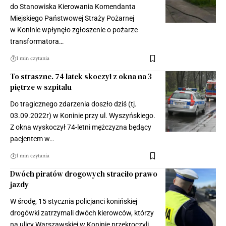
do Stanowiska Kierowania Komendanta
Miejskiego Państwowej Straży Pożarnej
w Koninie wpłynęło zgłoszenie o pożarze
transformatora…
1 min czytania
To straszne. 74 latek skoczył z okna na 3
piętrze w szpitalu
Do tragicznego zdarzenia doszło dziś (tj.
03.09.2022r) w Koninie przy ul. Wyszyńskiego.
Z okna wyskoczył 74-letni mężczyzna będący
pacjentem w…
1 min czytania
Dwóch piratów drogowych straciło prawo
jazdy
W środę, 15 stycznia policjanci konińskiej
drogówki zatrzymali dwóch kierowców, którzy
na ulicy Warszawskiej w Koninie przekroczyli