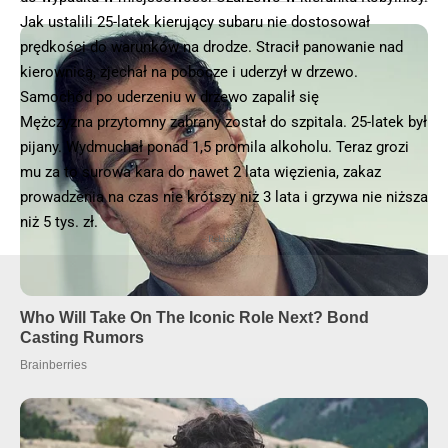
Jak ustalili 25-latek kierujący subaru nie dostosował
prędkości do warunków na drodze. Stracił panowanie nad
kierownicą, zjechał na pobocze i uderzył w drzewo.
Samochód po uderzeniu w drzewo zapalił się
Mężczyzna przytomny zabrany został do szpitala. 25-latek był
pijany. Wydmuchał ponad 1,5 promila alkoholu. Teraz grozi
mu za to surowa kara do nawet 2 lata więzienia, zakaz
prowadzenia na czas nie krótszy niż 3 lata i grzywa nie niższa
niż 5 tys. zł.
- Reklama -