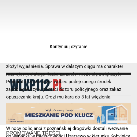
Kontynuuj czytanie
Zaraz po zatrzymaniu 24-latek trafił na komendę, gdzie
usłyszał 353 zarzuty, do których popełnienia się przyznał i
złożył wyjaśnienia. Sprawa w dalszym ciągu ma charakter
rozwojowy, dlatego liczba zarzutów może się zwiększyć.
Prokurator zastosował wobec podejrzanego środek
zapobiegawczy w postaci dozoru policyjnego oraz zakaz
opuszczania kraju. Grozi mu kara do 8 lat więzienia.
© 2025 – Wielkopolska 112, Wszelkie prawa zastrzeżone |
hvln.pl
W nocy policjanci z poznańskiej drogówki dostali wezwanie
do wypadku w miejscowości Uzarzewo w kierunku Kobylnicy.