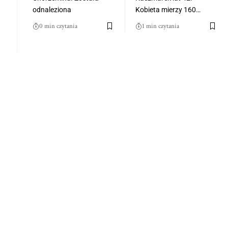
odnaleziona
Kobieta mierzy 160…
0 min czytania
1 min czytania