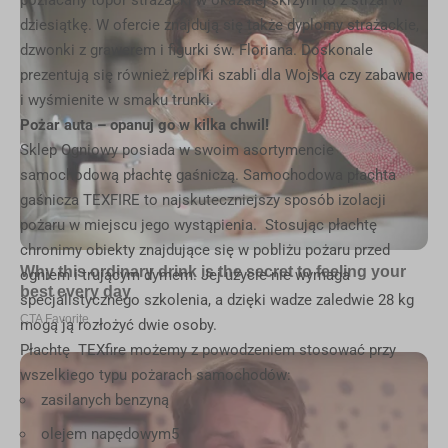
pozłacany
topór strażacki
w okazałej skrzyni to z strzał w
dziesiątkę. W ofercie znajdują się także dyplomy strażackie,
dzwonki z grawerem i figurki św. Floriana. Doskonale
prezentują się również repliki szabli dla Wojska czy zabawne
i wyśmienite w smaku trunki.
Pożar auta – opanuj go w kilka chwil!
Sklep Ogniowy posiada w swoim asortymencie
samochodową płachtę gaśniczą. Samochodowa płachta
gaśnicza TEXFIRE to najskuteczniejszy sposób izolacji
pożaru w miejscu jego wystąpienia. Stosując płachtę
chronimy obiekty znajdujące się w pobliżu pożaru przed
ogniem i trującym dymem. Jej użycie nie wymaga
specjalistycznego szkolenia, a dzięki wadze zaledwie 28 kg
mogą ją rozłożyć dwie osoby.
Płachtę TEXfire możemy z powodzeniem stosować przy
wszelkiego typu pożarach samochodów:
zasilanych benzyną
olejem napędowym5