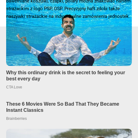
bawełniane koszulki, czapki, polary można znakować haftem
strażackim z logo PSP, OSP. Precyzyjny haft zdobi także
naszywki strażackie na indywidualne zamówienia jednostek.
- Reklama -