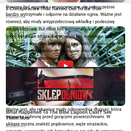
Powinny być wygodne i ergonomiczne, ale jednocześnie
bardzo wytrzymałe i odporne na działanie ognia. Ważne jest
również, aby miały antyprzebiciową wkładkę i podeszwę
antypoślizgową. But musi być wytrzymały, ale jednocześnie
lekki. Rękawice strażackie powinny być wykonane z
materiału o wysokiej odporności na ciepło, działanie ognia i
uszkodzenia mechaniczne, doskonale chronić dłonie
strażaka przed poparzeniem i innymi obrażeniami.
Ważne jest, aby rękawice miały odpowiednią długość, która
zapewnia ochronę przed gorącymi powierzchniami. W
sklepie można znaleźć prądownice, węże strażackie,