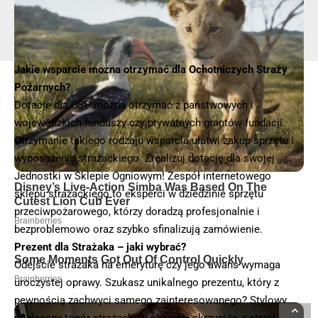
Jakie wsparcie można otrzymać dla Ochotniczych Straży
Pożarnych?
Dotacje dla OSP można otrzymać z państwowych i
wojewódzkich funduszy czy prywatnych grantów fundacji.
Otrzymanie takiego rodzaju wsparcia ułatwi zakup sprzętu i
wyposażenia strażackiego. Zrealizuj dotację dla swojej
Jednostki w Sklepie Ogniowym! Zespół internetowego
sklepu strażackiego to eksperci w dziedzinie sprzętu
przeciwpożarowego, którzy doradzą profesjonalnie i
bezproblemowo oraz szybko sfinalizują zamówienie.
Prezent dla Strażaka – jaki wybrać?
Odejście strażaka na emeryturę czy jego awans wymaga
uroczystej oprawy. Szukasz unikalnego prezentu, który z
pewnością zachwyci samego zainteresowanego? Stylowy