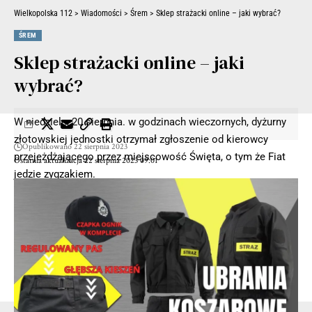
Wielkopolska 112
>
Wiadomości
>
Śrem
>
Sklep strażacki online – jaki wybrać?
ŚREM
Sklep strażacki online – jaki
wybrać?
W niedzielę, 20 sierpnia. w godzinach wieczornych, dyżurny
złotowskiej jednostki otrzymał zgłoszenie od kierowcy
Opublikowano 22 sierpnia 2023
przejeżdżającego przez miejscowość Święta, o tym że Fiat
Ostatnia aktualizacja 22 sierpnia 2023 09:01
jedzie zygzakiem.
Skierowani na miejsce mundurowi na jednej z bocznych,
utwardzonych dróg zastali wywrócony pojazd, w którym
znajdowało się dwóch mężczyzn. Wstępnie ustalono, że 39-
letni kierowca osobówki, nie dostosował prędkości do
warunków drogowych, w wyniku czego stracił panowanie nad
pojazdem, zjechał z drogi i dachował.
- Reklama -