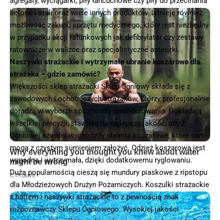
agregaty, wyciągarki, piły łańcuchowe czy piły do przecinania
betonu i stali oraz wiele innych produktów. Istnieje również
możliwość zakupu sprzętu medycznego, który jest niezbędny
w przypadku akcji ratunkowych jak defibrylator czy zestawy
ratownicze w walizce oraz specjalistyczne apteczki.
Naszywki strażackie i wytrzymałe ubranie koszarowe dla
strażaka – gdzie zamówić?
Większości sklep strażacki Sklep Ogniowy składa się z
zawodowych i ochotniczych strażaków, którzy profesjonalnie
doradzą w wyborze sprzętu czy umundurowania. Dokładają
wszelkiej precyzji, stawiają na najlepszą jakość, aby z
Ogniowej szwalni wychodziły ubrania koszarowe, które sami
mogą z czystym sumieniem założyć. Odzież koszarowa jest
wygodna i wytrzymała, dzięki dodatkowemu ryglowaniu.
Dużą popularnością cieszą się mundury piaskowe z ripstopu
dla Młodzieżowych Drużyn Pożarniczych. Koszulki strażackie
z haftem i naszywki strażackie to z pewnością znak
rozpoznawczy Sklepu Ogniowego. Wysokiej jakości