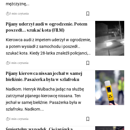
mężczyznę,…
3 min czytania
Pijany uderzył audi w ogrodzenie. Potem
poszedł… szukać kota (FILM)
Kierowca audi z impetem uderzył w ogrodzenie,
a potem wysiadł z samochodu i poszedł…
szukać kota. Kiedy 28-latka znaleźli policjanci,…
1 min czytania
Pijany kierowca nissan jechał w samej
bieliźnie. Pasażerka była w szlafroku
Nadkom. Henryk Wulbacha jadąc na służbę
zatrzymał pijanego kierowcę nissana. Ten
jechał w samej bieliźnie. Pasażerka była w
szlafroku. Nadkom.…
1 min czytania
Śmiertelny wypadek. Ciężarówka