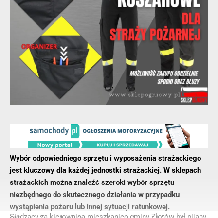
Wybór odpowiedniego sprzętu i wyposażenia strażackiego
jest kluczowy dla każdej jednostki strażackiej. W sklepach
strażackich można znaleźć szeroki wybór sprzętu
niezbędnego do skutecznego działania w przypadku
wystąpienia pożaru lub innej sytuacji ratunkowej.
Siedzący za kierownicą mieszkaniec gminy Złotów był pijany.