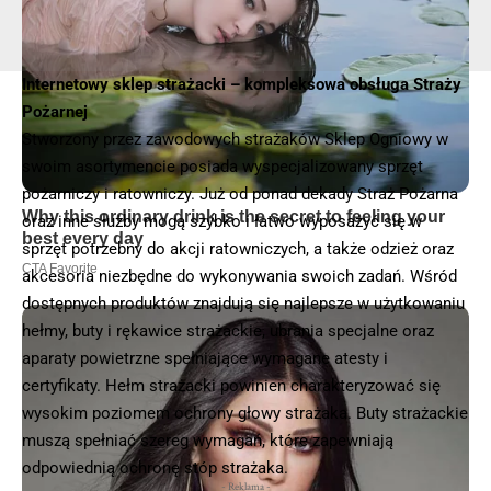
Internetowy sklep strażacki – kompleksowa obsługa Straży
Pożarnej
Stworzony przez zawodowych strażaków Sklep Ogniowy w
swoim asortymencie posiada wyspecjalizowany
sprzęt
pożarniczy
i ratowniczy. Już od ponad dekady Straż Pożarna
oraz inne służby mogą szybko i łatwo wyposażyć się w
sprzęt potrzebny do akcji ratowniczych, a także odzież oraz
akcesoria niezbędne do wykonywania swoich zadań. Wśród
dostępnych produktów znajdują się najlepsze w użytkowaniu
hełmy, buty i rękawice strażackie, ubrania specjalne oraz
aparaty powietrzne spełniające wymagane atesty i
certyfikaty. Hełm strażacki powinien charakteryzować się
wysokim poziomem ochrony głowy strażaka. Buty strażackie
muszą spełniać szereg wymagań, które zapewniają
odpowiednią ochronę stóp strażaka.
- Reklama -