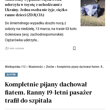
uderzyła w toyotę z uchodźcami z
Ukrainy. Jedna osoba nie żyje, ciężko
ranne dzieci (ZDJĘCIA)
Do śmiertelnego wypadku doszło nocą z
soboty na niedzielę, 13 marca, na trasie S3 koło
Goleniowa (woj. zachodniopomorskie).
Ciężarówka uderzyła…
1 min czytania
Wielkopolska 112
>
Wiadomości
>
Złotów
>
Kompletnie pijany dachował fiatem. Ranny 19-letni pasażer trafił do szpitala
ZŁOTÓW
Kompletnie pijany dachował
fiatem. Ranny 19-letni pasażer
trafił do szpitala