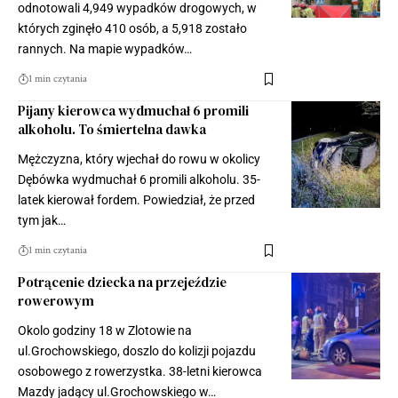
odnotowali 4,949 wypadków drogowych, w
których zginęło 410 osób, a 5,918 zostało
rannych. Na mapie wypadków…
1 min czytania
Pijany kierowca wydmuchał 6 promili
alkoholu. To śmiertelna dawka
Mężczyzna, który wjechał do rowu w okolicy
Dębówka wydmuchał 6 promili alkoholu. 35-
latek kierował fordem. Powiedział, że przed
tym jak…
1 min czytania
Potrącenie dziecka na przejeździe
rowerowym
Okolo godziny 18 w Zlotowie na
ul.Grochowskiego, doszlo do kolizji pojazdu
osobowego z rowerzystka. 38-letni kierowca
Mazdy jadący ul.Grochowskiego w…