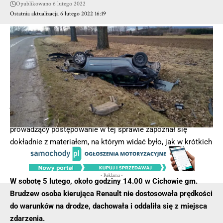
Opublikowano 6 lutego 2022
Ostatnia aktualizacja 6 lutego 2022 16:19
W dniu, 24 stycznia, na skrzynkę mailową drogówki w Łodzi
wpłynęło zawiadomienie od mieszkańca, dotyczące jazdy po
chodniku. Wykroczenie, którego był świadkiem miało
miejsce 4 stycznia na ul. Pabianickiej, kolejno o godzinie
11:15 oraz 11:45.
Zgłaszający w swoim zawiadomieniu podkreślał jak ważne
jest bezpieczeństwo pieszych, oraz jak duże zagrożenie
stworzył uwieczniony na nagraniu kierujący. Funkcjonariusz
prowadzący postępowanie w tej sprawie zapoznał się
dokładnie z materiałem, na którym widać było, jak w krótkich
odstępach czasu kierujący nissanem dwa razy jedzie po
chodniku, który jest przeznaczony wyłącznie dla pieszych.
- Reklama -
W sobotę 5 lutego, około godziny 14.00 w Cichowie gm.
Brudzew osoba kierująca Renault nie dostosowała prędkości
do warunków na drodze, dachowała i oddaliła się z miejsca
zdarzenia.