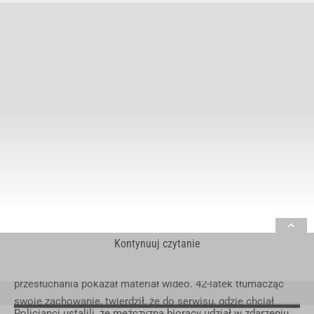
Kontynuuj czytanie
Mundurowy ustalił właściciela pojazdu, któremu podczas
przesłuchania pokazał materiał wideo. 42-latek tłumacząc
swoje zachowanie, twierdził, że do serwisu, gdzie chciał
Policjanci ustalili, że mężczyzna biorący udział w zdarzeniu