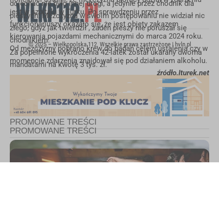
dojechać nie było innej drogi, a jedynie przez chodnik dla
jest w szpitalu w Turku. Po sprawdzeniu przez
pieszych. Mężczyzna w swoim postępowaniu nie widział nic
funkcjonariuszy okazało się, że jest objęty zakazem
złego, gdyż jak twierdził , żaden pieszy nie poruszał się
kierowania pojazdami mechanicznymi do marca 2024 roku.
chodnikiem.
© 2025 – Wielkopolska 112, Wszelkie prawa zastrzeżone |
hvln.pl
Od mężczyzny pobrano krew do badań celem ustalenia czy w
Za popełnione wykroczenia 42-latek został ukarany dwoma
momencie zdarzenia znajdował się pod działaniem alkoholu.
mandatami na kwotę 3 tys. zł.
źródło.Iturek.net