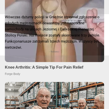
Wówczas dyżurny policji w Gnieźnie otrzymał zgłoszenie o
młodych mężczyznach dewastujących napotkane
© 2025 – Wielkopolska 112, Wszelkie prawa zastrzeżone |
hvln.pl
samochody na ulicach Jeziornej i Dalkoskiej Pierwszej
Stolicy Polski. Na miejsce zostały skierowane trzy patrole.
Funkcjonariusze zatrzymali trzech mężczyzn. Wszyscy byli
nietrzeźwi.
- Reklama -