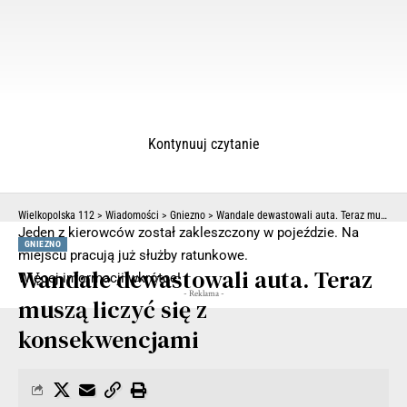
Kontynuuj czytanie
Wielkopolska 112
>
Wiadomości
>
Gniezno
>
Wandale dewastowali auta. Teraz muszą liczyć się z konsekwencjami
Jeden z kierowców został zakleszczony w pojeździe. Na
GNIEZNO
miejscu pracują już służby ratunkowe.
Wandale dewastowali auta. Teraz
Więcej informacji wkrótce!
- Reklama -
muszą liczyć się z
konsekwencjami