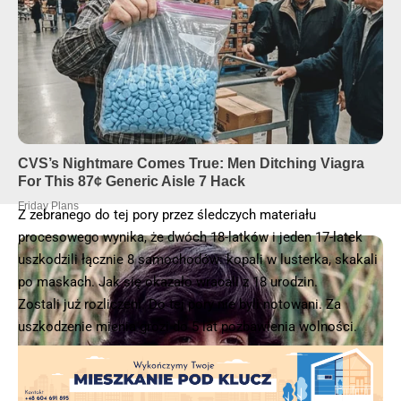
Z zebranego do tej pory przez śledczych materiału
procesowego wynika, że dwóch 18-latków i jeden 17-latek
uszkodzili łącznie 8 samochodów: kopali w lusterka, skakali
po maskach. Jak się okazało wracali z 18 urodzin.
Zostali już rozliczeni. Do tej pory nie byli notowani. Za
uszkodzenie mienia grozi do 5 lat pozbawienia wolności.