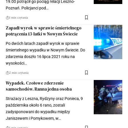
19.00 potrącił go pociąg relacji Leszno-
Poznań. Policjanci pod…
1 min czytania
Zapadł wyrok w sprawie śmiertelnego
potrącenia 13-latki w Nowym Świecie
Po dwóch latach zapadł wyrok w sprawie
śmiertelnego wypadku w Nowym Świecie. Do
zdarzenia doszło 16 lipca 2021 roku na
wysokości…
2 min czytania
Wypadek. Czołowe zderzenie
samochodów. Ranna jedna osoba
Strażacy z Leszna, Rydzyny oraz Ponieca, 9
października około 6 rano, zostali
zadysponowani do wypadku między
Janiszewem i Pomykowem, w…
1 min czytania