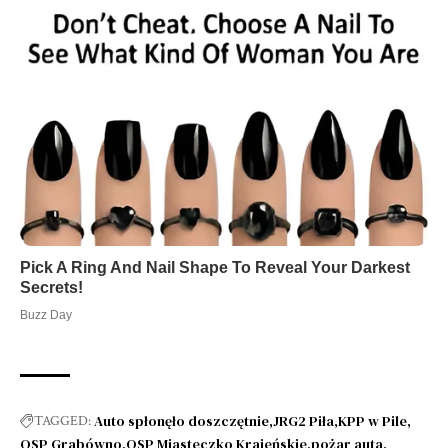
Auto spłonęło doszczętnie
JRG2 Piła
KPP w Pile
TAGGED:
OSP Grabówno
OSP Miasteczko Krajeńskie
pożar auta