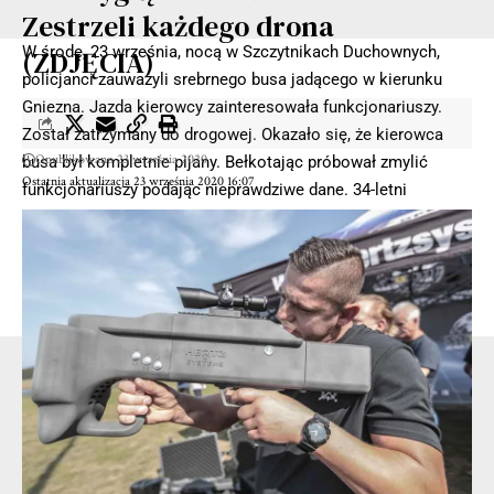
Zestrzeli każdego drona
W środę, 23 września, nocą w Szczytnikach Duchownych,
(ZDJĘCIA)
policjanci zauważyli srebrnego busa jadącego w kierunku
Gniezna. Jazda kierowcy zainteresowała funkcjonariuszy.
Został zatrzymany do drogowej. Okazało się, że kierowca
Opublikowano 23 września 2020
busa był kompletnie pijany. Bełkotając próbował zmylić
Ostatnia aktualizacja 23 września 2020 16:07
funkcjonariuszy podając nieprawdziwe dane. 34-letni
mężczyzna wydmuchał 1,6 promila alkoholu.
Pasażer powiedział policjantom, że pili w domu alkohol, a
gdy go zabrakło postanowili pojechać do nocnego sklepu,
żeby go kupić.
- Reklama -