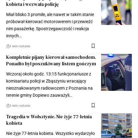
kobieta i wezwała policję
Miał blisko 3 promile, ale nawet w takim stanie
próbował kierować motorowerem i przewieźć
nim pasażerkę. Spostrzegawczość i reakcja
innych…
1 min czytania
Kompletnie pijany kierował samochodem.
Ponadto był poszukiwany listem gończym
Wczoraj około godz. 13:15 funkcjonariusze z
komisariatu policji w Zbąszyniu wracający
nieoznakowanym radiowozem z Poznania na
terenie gminy Dopiewo zauważyli…
1 min czytania
Tragedia w Wolsztynie. Nie żyje 77-letnia
kobieta
Nie żyje 77-letnia kobieta. Wszystko wydarzyło