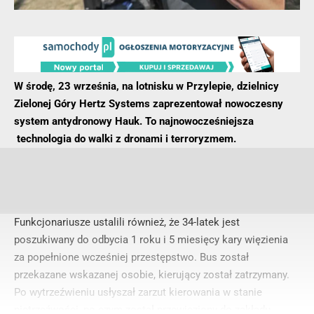
W środę, 23 września, na lotnisku w Przylepie, dzielnicy
Zielonej Góry Hertz Systems zaprezentował nowoczesny
system antydronowy Hauk. To najnowocześniejsza
technologia do walki z dronami i terroryzmem.
Funkcjonariusze ustalili również, że 34-latek jest
poszukiwany do odbycia 1 roku i 5 miesięcy kary więzienia
za popełnione wcześniej przestępstwo. Bus został
przekazane wskazanej osobie, kierujący został zatrzymany.
Po wytrzeźwieniu usłyszał zarzut kierowania w stanie
nietrzeźwości, po czym został przewieziony do zakładu