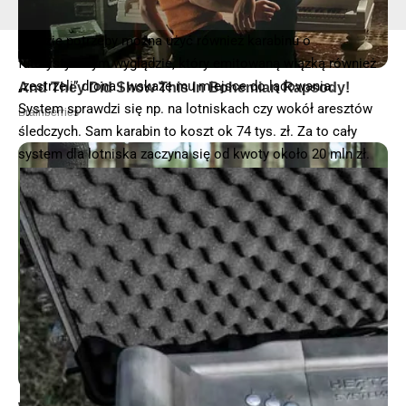
W razie potrzeby można użyć również karabinu o
futurystycznym wyglądzie, który emitowaną wiązką również
„zestrzeli” drona i wskaże mu miejsce do lądowania.
System sprawdzi się np. na lotniskach czy wokół aresztów
śledczych. Sam karabin to koszt ok 74 tys. zł. Za to cały
system dla lotniska zaczyna się od kwoty około 20 mln zł.