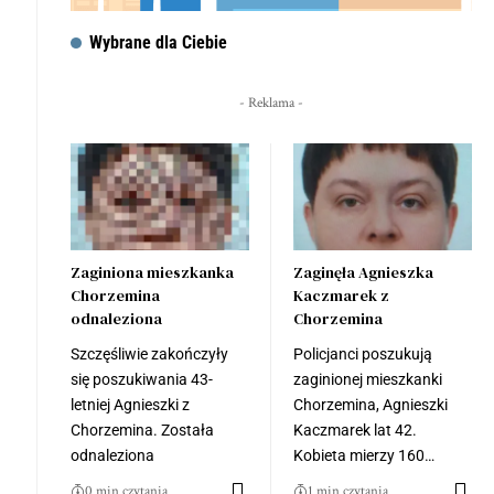
Wybrane dla Ciebie
- Reklama -
Zaginiona mieszkanka
Zaginęła Agnieszka
Chorzemina
Kaczmarek z
odnaleziona
Chorzemina
Szczęśliwie zakończyły
Policjanci poszukują
się poszukiwania 43-
zaginionej mieszkanki
letniej Agnieszki z
Chorzemina, Agnieszki
Chorzemina. Została
Kaczmarek lat 42.
odnaleziona
Kobieta mierzy 160…
0 min czytania
1 min czytania