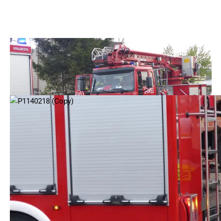
© 2025 – Wielkopolska 112, Wszelkie prawa zastrzeżone |
hvln.pl
Do śmiertelnego wypadku doszło w środę, 29 kwietnia. Na
drodze wojewódzkiej numer 442 pomiędzy miejscowościami
Wygoda a Kołaczkowo kierujący chevroletem aveo uderzył w
fiata ducato. Na miejsce wypadku przyjechały służby
ratunkowe. Niestety 42-letni mieszkaniec gminy Kołaczkowo,
kierujący chevroletem zginął na miejscu. Dwie ranne osoby z
chevroleta zostały przewiezione do szpitala. Okoliczności
oraz przebieg wypadku wyjaśniają policjanci z Wrześni.