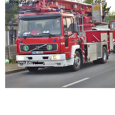
Śmiertelny
śmiertelny wypadek
września
TAGGED:
Wypadek
2 138 komentarzy