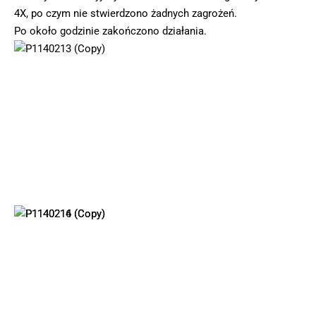
4X, po czym nie stwierdzono żadnych zagrożeń.
Po około godzinie zakończono działania.
Do śmiertelnego wypadku doszło na drodze między
miejscowościami Wygoda a Kołaczkowo. Chevrolet uderzył
w busa. Na miejscu zginął 42-latek. Okoliczności wypadku
wyjaśniają policjanci z Wrześni.
Kontynuuj czytanie