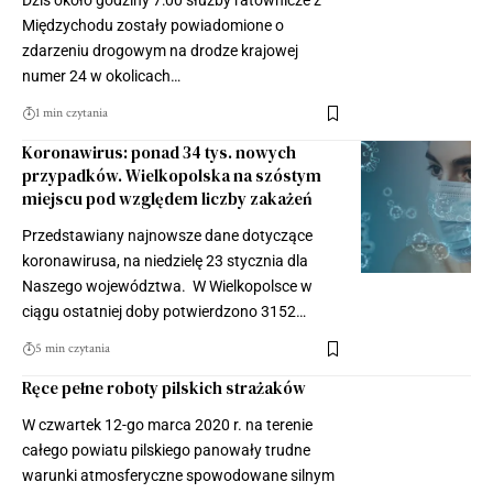
Dziś około godziny 7:00 służby ratownicze z
Międzychodu zostały powiadomione o
zdarzeniu drogowym na drodze krajowej
numer 24 w okolicach…
1 min czytania
Koronawirus: ponad 34 tys. nowych
przypadków. Wielkopolska na szóstym
miejscu pod względem liczby zakażeń
Przedstawiany najnowsze dane dotyczące
koronawirusa, na niedzielę 23 stycznia dla
Naszego województwa. W Wielkopolsce w
ciągu ostatniej doby potwierdzono 3152…
5 min czytania
Ręce pełne roboty pilskich strażaków
W czwartek 12-go marca 2020 r. na terenie
całego powiatu pilskiego panowały trudne
warunki atmosferyczne spowodowane silnym