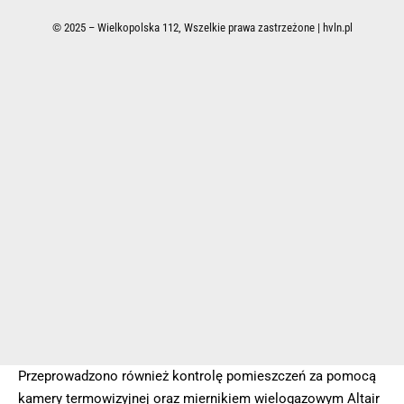
osoba, dwie są ranne (ZDJĘCIA)
Opublikowano 30 kwietnia 2020
Ostatnia aktualizacja 30 kwietnia 2020 12:29
Przeprowadzono również kontrolę pomieszczeń za pomocą
kamery termowizyjnej oraz miernikiem wielogazowym Altair