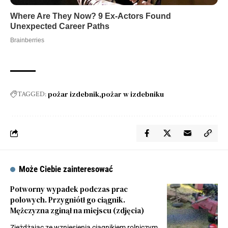
pożar izdebnik
pożar w izdebniku
TAGGED:
Może Ciebie zainteresować
Potworny wypadek podczas prac
polowych. Przygniótł go ciągnik.
Mężczyzna zginął na miejscu (zdjęcia)
Zjeżdżając ze wzniesienia ciągnikiem rolniczym