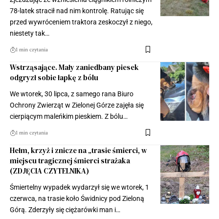
78-latek stracił nad nim kontrolę. Ratując się
przed wywróceniem traktora zeskoczył z niego,
niestety tak…
1 min czytania
Wstrząsające. Mały zaniedbany piesek
odgryzł sobie łapkę z bólu
We wtorek, 30 lipca, z samego rana Biuro
Ochrony Zwierząt w Zielonej Górze zajęła się
cierpiącym maleńkim pieskiem. Z bólu…
1 min czytania
Hełm, krzyż i znicze na „trasie śmierci, w
miejscu tragicznej śmierci strażaka
(ZDJĘCIA CZYTELNIKA)
Śmiertelny wypadek wydarzył się we wtorek, 1
czerwca, na trasie koło Świdnicy pod Zieloną
Górą. Zderzyły się ciężarówki man i…