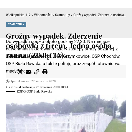
Wielkopolska 112
>
Wiadomości
>
Szamotuły
>
Groźny wypadek. Zderzenie osobówki z tirem. Jedna osoba ranna (ZDJĘCIA)
SZAMOTUŁY
Groźny wypadek. Zderzenie
Do wypadku doszło około godziny 22:30. Na miejsce
osobówki z tirem. Jedna osoba
natychmiast skierowano cztery zastępy straży pożarnej z
ranna (ZDJĘCIA)
JRG Rawa Mazowiecka, OSP Grzymkowice, OSP Chodnów,
OSP Biała Rawska a także policję oraz zespół ratownictwa
medycznego.
Opublikowano 27 września 2020
Ostatnia aktualizacja 27 września 2020 10:44
KSRG OSP Biała Rawska
Jak wynika z ustaleń policjantów, którzy pracowali na
miejscu tragedii 16-latek kierujący motocyklem marki suzuki
z nieznanych przyczyn potrącił 55-letniego mężczyznę a
następnie zjechał do rowu i uderzył w pobliskie drzewo. W
wyniku czego bilans okazał się być tragiczny śmierć na