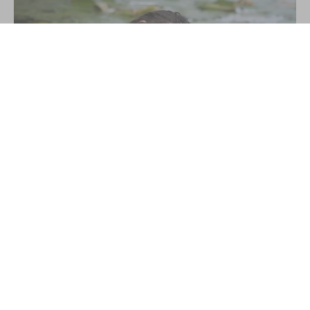
Oprócz trzech zastępów z Jednostki Ratowniczo-Gaśniczej
w Szamotułach do zdarzenia wyjechały także wozy bojowe
OSP Ostroróg, Zespół Ratownictwa Medycznego oraz
Policja.
Po dojeździe na miejsce zdarzenia strażacy zastali
samochód osobowy, który zderzył się z pojazdem
ciężarowym. Jedna osoba poszkodowana znajdowała się
uwięziona wewnątrz samochodu osobowego, natomiast
kierujący pojazdem ciężarowym znajdował się w pobliżu.
Działania Straży Pożarnej polegały na zabezpieczeniu
miejsca zdarzenia, wykonaniu dostępu do osoby
poszkodowanej przy pomocy narzędzi hydraulicznych,
wydobyciu osoby z pojazdu, udzieleniu kwalifikowanej
pierwszej pomocy osobie poszkodowanej (wsparcie