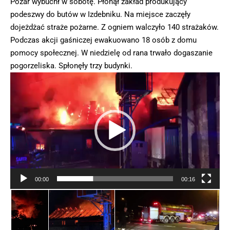
Pożar wybuchł w sobotę. Płonął zakład produkujący
podeszwy do butów w Izdebniku. Na miejsce zaczęły
dojeżdżać straże pożarne. Z ogniem walczyło 140 strażaków.
Podczas akcji gaśniczej ewakuowano 18 osób z domu
pomocy społecznej. W niedzielę od rana trwało dogaszanie
pogorzeliska. Spłonęły trzy budynki.
Odtwarzacz
video
00:00
00:16