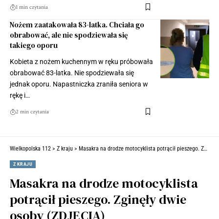
1 min czytania
Nożem zaatakowała 83-latka. Chciała go
obrabować, ale nie spodziewała się
takiego oporu
Kobieta z nożem kuchennym w ręku próbowała
obrabować 83-latka. Nie spodziewała się
jednak oporu. Napastniczka zraniła seniora w
rękę i…
2 min czytania
Wielkopolska 112
>
Z kraju
>
Masakra na drodze motocyklista potrącił pieszego. Zginęły dwie osoby (ZDJĘCIA)
Z KRAJU
Masakra na drodze motocyklista
potrącił pieszego. Zginęły dwie
osoby (ZDJĘCIA)