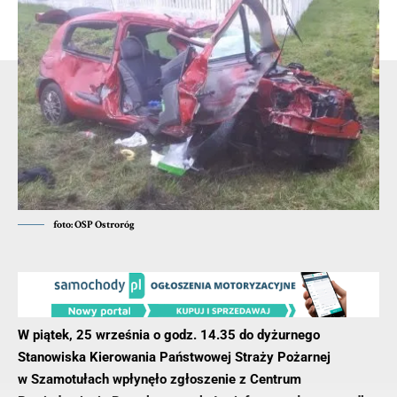
miejscu poniósł 55-letni mężczyzna oraz 16-letni pasażer
motocykla.
- Reklama -
foto: OSP Ostroróg
W piątek, 25 września o godz. 14.35 do dyżurnego
Stanowiska Kierowania Państwowej Straży Pożarnej
w Szamotułach wpłynęło zgłoszenie z Centrum