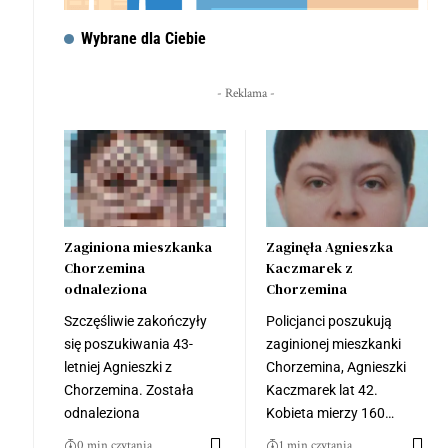
Wybrane dla Ciebie
- Reklama -
Zaginiona mieszkanka
Zaginęła Agnieszka
Chorzemina
Kaczmarek z
odnaleziona
Chorzemina
Szczęśliwie zakończyły
Policjanci poszukują
się poszukiwania 43-
zaginionej mieszkanki
letniej Agnieszki z
Chorzemina, Agnieszki
Chorzemina. Została
Kaczmarek lat 42.
odnaleziona
Kobieta mierzy 160…
0 min czytania
1 min czytania