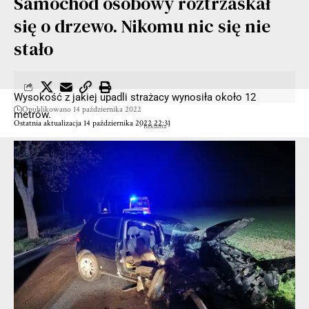
Samochód osobowy roztrzaskał
się o drzewo. Nikomu nic się nie
stało
Wysokość z jakiej upadli strażacy wynosiła około 12
Opublikowano 14 października 2022
metrów.
Ostatnia aktualizacja 14 października 2022 22:31
- Reklama -