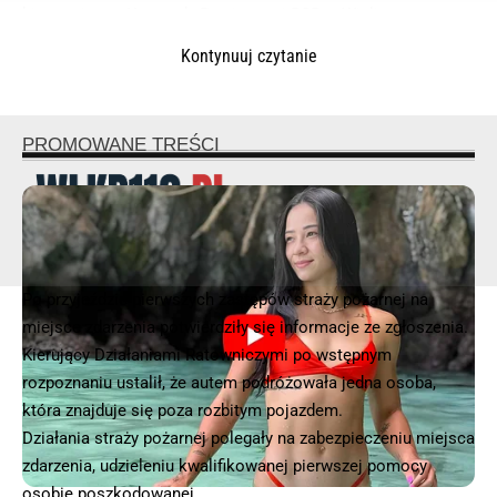
kierownictwo Komendy Powiatowej PSP w Wieliczce.
Kontynuuj czytanie
© 2025 – Wielkopolska 112, Wszelkie prawa zastrzeżone |
hvln.pl
Po przyjeździe pierwszych zastępów straży pożarnej na
miejsce zdarzenia potwierdziły się informacje ze zgłoszenia.
Kierujący Działaniami Ratowniczymi po wstępnym
rozpoznaniu ustalił, że autem podróżowała jedna osoba,
która znajduje się poza rozbitym pojazdem.
Działania straży pożarnej polegały na zabezpieczeniu miejsca
zdarzenia, udzieleniu kwalifikowanej pierwszej pomocy
osobie poszkodowanej.