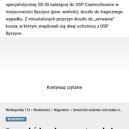
specjalistycznej SD-30 należącej do OSP Czarnochowice w
miejscowości Byszyce (pow. wielicki), doszło do tragicznego
wypadku. Z nieustalonych przyczyn doszło do „zerwania”
kosza, w którym znajdowali się dwaj ochotnicy z OSP
Byszyce.
Kontynuuj czytanie
Wielkopolska 112
>
Wiadomości
>
Wągrowiec
>
Samochód osobowy roztrzaskał się o drzewo. Nikomu nic się nie stało
WĄGROWIEC