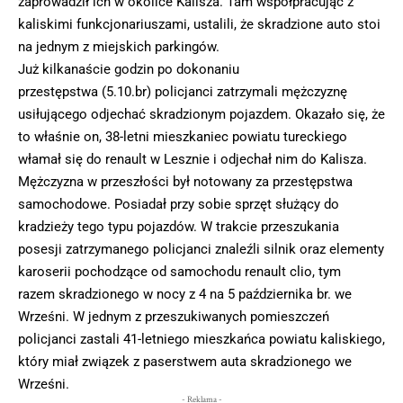
zaprowadził ich w okolice Kalisza. Tam współpracując z
kaliskimi funkcjonariuszami, ustalili, że skradzione auto stoi
na jednym z miejskich parkingów.
Już kilkanaście godzin po dokonaniu
przestępstwa (5.10.br) policjanci zatrzymali mężczyznę
usiłującego odjechać skradzionym pojazdem. Okazało się, że
to właśnie on, 38-letni mieszkaniec powiatu tureckiego
włamał się do renault w Lesznie i odjechał nim do Kalisza.
Mężczyzna w przeszłości był notowany za przestępstwa
samochodowe. Posiadał przy sobie sprzęt służący do
kradzieży tego typu pojazdów. W trakcie przeszukania
posesji zatrzymanego policjanci znaleźli silnik oraz elementy
karoserii pochodzące od samochodu renault clio, tym
razem skradzionego w nocy z 4 na 5 października br. we
Wrześni. W jednym z przeszukiwanych pomieszczeń
policjanci zastali 41-letniego mieszkańca powiatu kaliskiego,
który miał związek z paserstwem auta skradzionego we
Wrześni.
- Reklama -