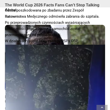
Osoba poszkodowana po zbadaniu przez Zespół
Ratownictwa Medycznego odmówiła zabrania do szpitala.
Po przeprowadzonych czynnościach wyjaśniających
okoliczności tego zdarzenia samochód został
przemieszczony na pobocze drogi.
W działaniach udział brały zastępy PSP i OSP.