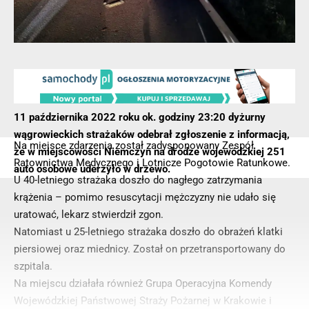
11 października 2022 roku ok. godziny 23:20 dyżurny
wągrowieckich strażaków odebrał zgłoszenie z informacją,
Na miejsce zdarzenia został zadysponowany Zespół
że w miejscowości Niemczyn na drodze wojewódzkiej 251
Ratownictwa Medycznego i Lotnicze Pogotowie Ratunkowe.
auto osobowe uderzyło w drzewo.
U 40-letniego strażaka doszło do nagłego zatrzymania
krążenia – pomimo resuscytacji mężczyzny nie udało się
uratować, lekarz stwierdził zgon.
Natomiast u 25-letniego strażaka doszło do obrażeń klatki
piersiowej oraz miednicy. Został on przetransportowany do
szpitala.
Na miejscu działała również Grupa Operacyjna Komendy
Wojewódzkiej Państwowej Straży Pożarnej w Krakowie i