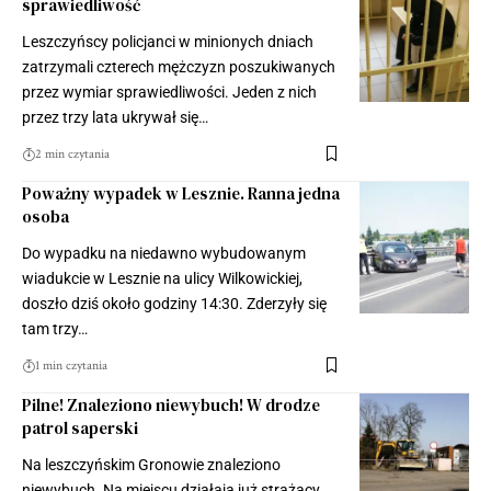
sprawiedliwość
Leszczyńscy policjanci w minionych dniach
zatrzymali czterech mężczyzn poszukiwanych
przez wymiar sprawiedliwości. Jeden z nich
przez trzy lata ukrywał się…
2 min czytania
Poważny wypadek w Lesznie. Ranna jedna
osoba
Do wypadku na niedawno wybudowanym
wiadukcie w Lesznie na ulicy Wilkowickiej,
doszło dziś około godziny 14:30. Zderzyły się
tam trzy…
1 min czytania
Pilne! Znaleziono niewybuch! W drodze
patrol saperski
Na leszczyńskim Gronowie znaleziono
niewybuch. Na miejscu działają już strażacy