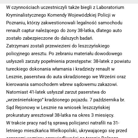
W czynnościach uczestniczyli także biegli z Laboratorium
Kryminalistycznego Komendy Wojewódzkiej Policji w
Poznaniu, którzy zakwestionowali legalność samochodu
renault captur należącego do żony 38-latka, dlatego auto
zostało zabezpieczone do dalszych badań.
Zatrzymani zostali przewiezieni do leszczyńskiego
policyjnego aresztu. Po zebraniu materiału dowodowego
usłyszeli zarzuty popełnienia przestępstw: 38-latek z powiatu
tureckiego dokonania włamania i kradzieży renault w
Lesznie, paserstwa do auta skradzionego we Wrześni oraz
kierowania samochodem wbrew sądowemu zakazowi.
Natomiast 41-latek usłyszał zarzut paserstwa do
„wrześnieńskiego” kradzionego pojazdu. 7 października br.
Sąd Rejonowy w Lesznie na wniosek leszczyńskiej
prokuratury aresztował 38-latka na okres 3 miesięcy.
W trakcie pracy nad tą sprawą policjanci natrafili na 31-
letniego mieszkańca Wielkopolski, ukrywającego się przed