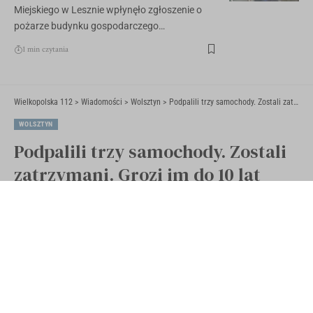
Miejskiego w Lesznie wpłynęło zgłoszenie o
pożarze budynku gospodarczego…
1 min czytania
Wielkopolska 112
>
Wiadomości
>
Wolsztyn
>
Podpalili trzy samochody. Zostali zatrzymani. Grozi im do 10 lat więzienia
WOLSZTYN
Podpalili trzy samochody. Zostali
zatrzymani. Grozi im do 10 lat
więzienia
Opublikowano 21 marca 2025
Ostatnia aktualizacja 21 marca 2025 14:19