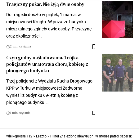
Tragiczny pożar. Nie żyją dwie osoby
Do tragedii doszło w piątek, 1 marca, w
miejscowości Krugło. W pożarze budynku
mieszkalnego zginęły dwie osoby. Przyczynę
oraz okoliczności…
2 min czytania
Czyn godny naśladowania. Trójka
policjantów uratowała chorą kobietę z
płonącego budynku
Trzej policjanci z Wydziału Ruchu Drogowego
KPP w Turku w miejscowości Zadworna
wynieśli z budynku 69-letnią kobietę z
płonącego budynku.…
1 min czytania
Wielkopolska 112
>
Leszno
>
Pilne! Znaleziono niewybuch! W drodze patrol saperski