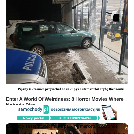
Pijany Ukrainiec przyjechał na zakupy i autem rozbił szybę Biedronki
Kierujący seatem wjechał na parking marketu Biedronka.
Przyjechał na zakupy. Parkując z duża siłą uderzył seatem w