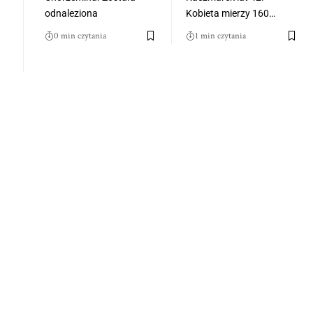
odnaleziona
Kobieta mierzy 160…
0 min czytania
1 min czytania