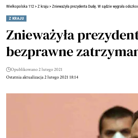
Wielkopolska 112
>
Z kraju
>
Znieważyła prezydenta Dudę. W sądzie wygrała odszko
Z KRAJU
Znieważyła prezydent
bezprawne zatrzymani
Opublikowano 2 lutego 2021
Ostatnia aktualizacja 2 lutego 2021 18:14