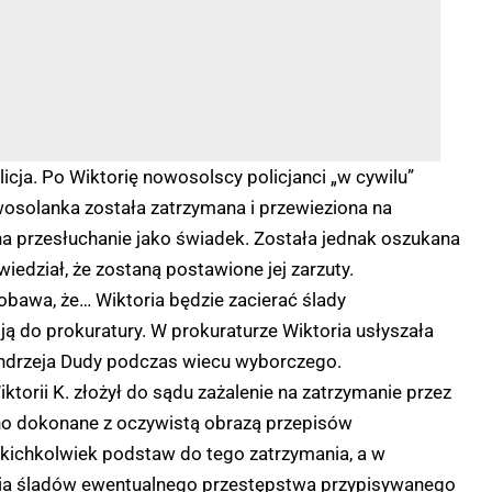
icja. Po Wiktorię nowosolscy policjanci „w cywilu”
wosolanka została zatrzymana i przewieziona na
na przesłuchanie jako świadek. Została jednak oszukana
iedział, że zostaną postawione jej zarzuty.
bawa, że… Wiktoria będzie zacierać ślady
ją do prokuratury. W prokuraturze Wiktoria usłyszała
Andrzeja Dudy podczas wiecu wyborczego.
orii K. złożył do sądu zażalenie na zatrzymanie przez
ono dokonane z oczywistą obrazą przepisów
kichkolwiek podstaw do tego zatrzymania, a w
rcia śladów ewentualnego przestępstwa przypisywanego