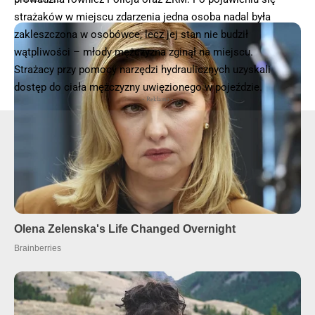
strażaków w miejscu zdarzenia jedna osoba nadal była
zakleszczona w osobówce, lecz jej stan nie budził
wątpliwości – młody mężczyzna zginął na miejscu.
Strażacy przy pomocy narzędzi hydraulicznych uzyskali
dostęp do ciała mężczyzny uwięzionego w pojeździe.
- Reklama -