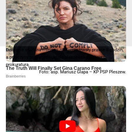
Działania służb na miejscu zdarzenia trwały prawie 8 godzin,
a przyczyny tej tragedii ustala pleszewska policja i
prokuratura.
Foto: asp. Mariusz Glapa – KP PSP Pleszew.