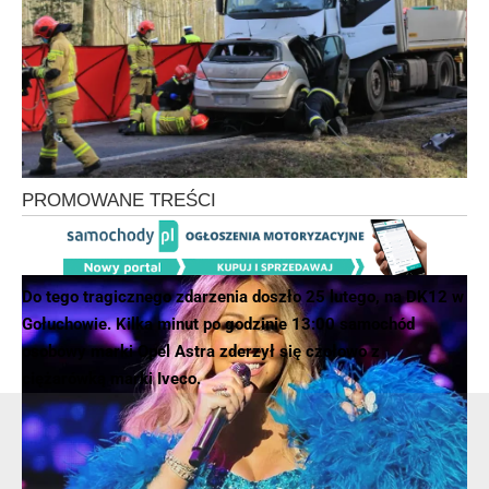
Przemysław Araszkiewicz rzecznik prasowy Komendy
Powiatowej Policji w Międzychodzie
foto: Wieści Międzychodzkie
Do tego tragicznego zdarzenia doszło 25 lutego, na DK12 w
Gołuchowie. Kilka minut po godzinie 13:00 samochód
osobowy marki Opel Astra zderzył się czołowo z
ciężarówką marki Iveco.