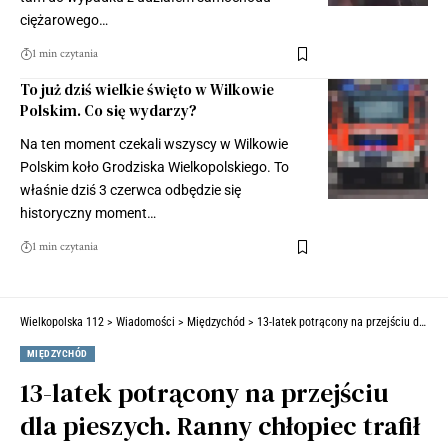
ciężarowego…
1 min czytania
To już dziś wielkie święto w Wilkowie
Polskim. Co się wydarzy?
Na ten moment czekali wszyscy w Wilkowie
Polskim koło Grodziska Wielkopolskiego. To
właśnie dziś 3 czerwca odbędzie się
historyczny moment…
1 min czytania
Wielkopolska 112
>
Wiadomości
>
Międzychód
>
13-latek potrącony na przejściu dla pieszych. Ranny chłopiec trafił do szpitala (ZDJĘCIA)
MIĘDZYCHÓD
13-latek potrącony na przejściu
dla pieszych. Ranny chłopiec trafił