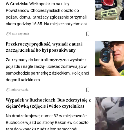
W Grodzisku Wielkopolskim na ulicy
Powstańców Chocieszyńskich doszło do
pożaru domu. Strażacy zgłoszenie otrzymali
około godziny 16:35. Na miejsce natychmiast…
0 min czytania
Przekroczył prędkość, wysiadł z auta i
zaczął uciekać bo był poszukiwany
Zatrzymany do kontroli mężczyzna wysiadł z
pojazdu i nagle zaczął uciekać zostawiając w
samochodzie partnerkę z dzieckiem. Policjanci
dogonili uciekiniera.…
1 min czytania
Wypadek w Ruchocicach. Bus zderzył się z
ciężarówką (zdjęcie i wideo czytelnika)
Na drodze krajowej numer 32 w miejscowości
Ruchocice wjazd od strony Rakoniewic doszło
tam do wypadku z udziałem samochodu