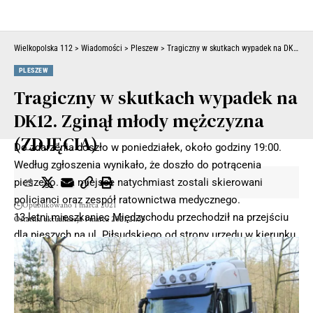
Wielkopolska 112
>
Wiadomości
>
Pleszew
>
Tragiczny w skutkach wypadek na DK12. Zginął młody mężczyzna (ZDJĘCIA)
PLESZEW
Tragiczny w skutkach wypadek na
DK12. Zginął młody mężczyzna
(ZDJĘCIA)
Do zdarzenia doszło w poniedziałek, około godziny 19:00.
Według zgłoszenia wynikało, że doszło do potrącenia
pieszego. Na miejsce natychmiast zostali skierowani
policjanci oraz zespół ratownictwa medycznego.
Opublikowano 1 marca 2021
13-letni mieszkaniec Międzychodu przechodził na przejściu
Ostatnia aktualizacja 1 marca 2021 21:35
dla pieszych na ul. Piłsudskiego od strony urzędu w kierunku
bloków. Jadący od strony Wielowsi kierowca zatrzymał się,
aby przepuścić pieszego. Kiedy chłopiec był już na drugim
pasie ruchu został potrącony przez kierowcę samochodu m-
ki Renault jadącego od strony ul. Czynu 600-lecia – informuje