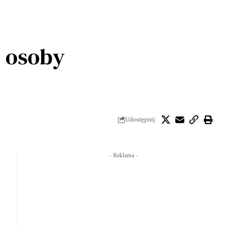
 osoby
Udostępnij
- Reklama -