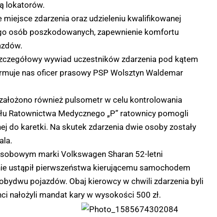
ą lokatorów.
 miejsce zdarzenia oraz udzieleniu kwalifikowanej
ego osób poszkodowanych, zapewnienie komfortu
azdów.
 szczegółowy wywiad uczestników zdarzenia pod kątem
formuje nas oficer prasowy PSP Wolsztyn Waldemar
założono również pulsometr w celu kontrolowania
ołu Ratownictwa Medycznego „P” ratownicy pomogli
do karetki. Na skutek zdarzenia dwie osoby zostały
ala.
m osobowym marki Volkswagen Sharan 52-letni
 nie ustąpił pierwszeństwa kierującemu samochodem
bydwu pojazdów. Obaj kierowcy w chwili zdarzenia byli
nci nałożyli mandat kary w wysokości 500 zł.