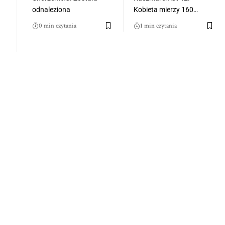
odnaleziona
Kobieta mierzy 160…
0 min czytania
1 min czytania