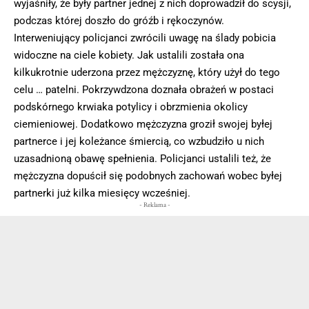
wyjaśniły, że były partner jednej z nich doprowadził do scysji,
podczas której doszło do gróźb i rękoczynów.
Interweniujący policjanci zwrócili uwagę na ślady pobicia
widoczne na ciele kobiety. Jak ustalili została ona
kilkukrotnie uderzona przez mężczyznę, który użył do tego
celu … patelni. Pokrzywdzona doznała obrażeń w postaci
podskórnego krwiaka potylicy i obrzmienia okolicy
ciemieniowej. Dodatkowo mężczyzna groził swojej byłej
partnerce i jej koleżance śmiercią, co wzbudziło u nich
uzasadnioną obawę spełnienia. Policjanci ustalili też, że
mężczyzna dopuścił się podobnych zachowań wobec byłej
partnerki już kilka miesięcy wcześniej.
- Reklama -