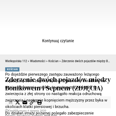
Kontynuuj czytanie
Wielkopolska 112
>
Wiadomości
>
Kościan
>
Zderzenie dwóch pojazdów między Bonikowem i Sepnem (ZDJĘCIA)
KOŚCIAN
Po dojeździe pierwszego zastępu zauważono leżącego
Zderzenie dwóch pojazdów między
mężczyznę obok zagrody byków. Z rozmowy świadków na
Bonikowem i Sepnem (ZDJĘCIA)
miejscu zdarzenia wynikło że mężczyzna podszedł do
zwierzęcia z złej strony co nastąpiło reakcja odruchową
zwierzęcia i następnie kopnięciem mężczyzny przez byka w
okolicach klatki piersiowej i brzucha.
Opublikowano 4 sierpnia 2020
Do działań straży pożarnej polegało zabezpieczenie
Ostatnia aktualizacja 4 sierpnia 2020 21:07