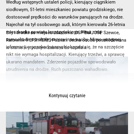
Według wstępnych ustaleń policji, kierujący ciągnikiem
siodłowym, 51-letni mieszkaniec powiatu grodziskiego, nie
dostosował prędkości do warunków panujących na drodze.
Najechał na tył osobowego audi, którym kierowała 26-letnia
mieszkanka powiatu leszczyńskiego. Wraz z nią
Siły i środki na miejscu zdarzenia: OSP Buk, OSP Szewce,
samochodem jechały jeszcze inne osoby. Mimo wstępnej
Ratownik-9 LPR HEMS Poznań. Jedna osoba poszkodowana
informacji o poszkodowanych okazało się, że na szczęście
w stanie krytycznym zabrana do szpitala.
nikt nie wymaga hospitalizacji. Kierujący trzeźwi, a sprawcę
ukarano mandatem. Zderzenie pojazdów spowodowało
utrudnienia na drodze. Ruch puszczano wahadłowo.
Kontynuuj czytanie