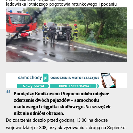
lądowiska lotniczego pogotowia ratunkowego i podaniu
tlenoterapii poszkodowanemu mężczyźnie, a następnie na
transporcie poszkodowanego do śmigłowca.
- Reklama -
Pomiędzy Bonikowem i Sepnem miało miejsce
zderzenie dwóch pojazdów – samochodu
osobowego i ciągnika siodłowego. Na szczęście
nikt nie odniósł obrażeń.
Do zdarzenia doszło przed godziną 13.00, na drodze
wojewódzkiej nr 308, przy skrzyżowaniu z drogą na Sepienko.