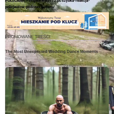
POLECAMY –
https://wlkp112.pl/szybka-reakcja-
policjantow-podczas-pozaru/