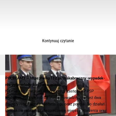
Kontynuuj czytanie
POLECAMY –
https://wlkp112.pl/makabryczny-wypadek-
nie-zyje-mlody-kierowca-quada/
© 2025 – Wielkopolska 112, Wszelkie prawa zastrzeżone |
hvln.pl
Na miejsce zdarzenia udały się trzy zastępy KP PSP
Wolsztyn. Na miejscu działania prowadziły również dwa
zespoły ratownictwa medycznego oraz policja. Do działań
strażaków należało zabezpieczenie miejsca zdarzenia oraz