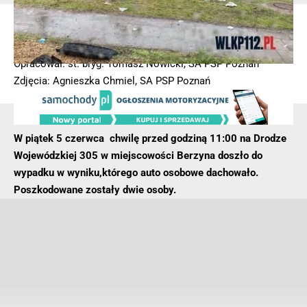
| POLECANE –
Dachowanie samochodu. Dwie osoby ranne
[ZDJĘCIA]
Opracował: st. bryg. Tomasz Nowicki, SA PSP Poznań
Zdjęcia: Agnieszka Chmiel, SA PSP Poznań
- Reklama -
W piątek 5 czerwca chwilę przed godziną 11:00 na Drodze
Wojewódzkiej 305 w miejscowości Berzyna doszło do
wypadku w wyniku,którego auto osobowe dachowało.
Poszkodowane zostały dwie osoby.