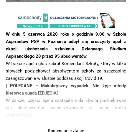
W dniu 5 czerwca 2020 roku o godzinie 9.00 w Szkole
Aspirantów PSP w Poznaniu odbył się uroczysty apel z
okazji ukończenia szkolenia Dziennego Studium
Aspiranckiego 28 przez 95 absolwentów.
W trakcie apelu głos zabrał Komendant Szkoły, który w kilku
słowach podziękował absolwentom szkoły za szczególne
zaangażowanie w służbie podczas akcji Covid 19.
| POLECANE –
Makabryczny wypadek. Nie żyje młody
kierowca quada [ZDJĘCIA]
W dalszej części apelu nastąpiła miła chwila podziękowań
dla absolwentów zaangażowanych w pracę kółka
chemicznego.
Wszystkim opuszczającym mury Szkoły życzymy samych
sukcesów w służbie i satysfakcji z wykonywanej pracy.
Kontynuuj czytanie