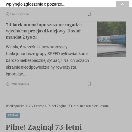
wpłynęło zgłoszenie o pożarze…
2 min czytania
74-latek ominął opuszczone rogatki i
wjechał na przejazd kolejowy. Dostał
mandat 2 tys zł
W dniu, 6 września, nowotomyscy
funkcjonariusze grupy SPEED byli świadkami
bardzo niebezpiecznej sytuacji! Na ich oczach
skrajnie nieodpowiedzialny rowerzysta,
ignorując…
1 min czytania
Wielkopolska 112
>
Leszno
>
Pilne! Zaginął 73-letni mieszkaniec Leszna
LESZNO
Pilne! Zaginął 73-letni