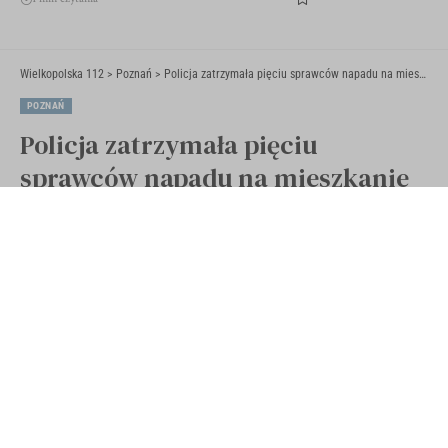
Wielkopolska 112
>
Poznań
>
Policja zatrzymała pięciu sprawców napadu na mieszkanie
POZNAŃ
Policja zatrzymała pięciu
sprawców napadu na mieszkanie
Opublikowano 8 września 2022
Ostatnia aktualizacja 8 września 2022 19:29