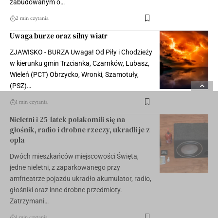
zabudowanym o…
2 min czytania
Uwaga burze oraz silny wiatr
ZJAWISKO - BURZA Uwaga! Od Piły i Chodzieży
w kierunku gmin Trzcianka, Czarnków, Lubasz,
Wieleń (PCT) Obrzycko, Wronki, Szamotuły,
(PSZ)…
1 min czytania
Nieletni i 25-latek połakomili się na
głośnik, radio i drobne rzeczy, ukradli je z
opla
Dwóch mieszkańców miejscowości Święta,
jedne nieletni, z zaparkowanego przy
amfiteatrze pojazdu ukradło akumulator, radio,
głośniki oraz inne drobne przedmioty.
Zatrzymani…
1 min czytania