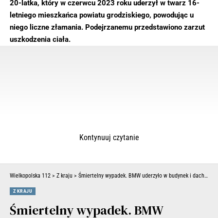
20-latka, który w czerwcu 2023 roku uderzył w twarz 16-
letniego mieszkańca powiatu grodziskiego, powodując u
niego liczne złamania. Podejrzanemu przedstawiono zarzut
uszkodzenia ciała.
Kontynuuj czytanie
Wielkopolska 112
>
Z kraju
>
Śmiertelny wypadek. BMW uderzyło w budynek i dachowało. Zginął młody kierowca, 16-latka została ranna (ZDJĘCIA)
Z KRAJU
Śmiertelny wypadek. BMW