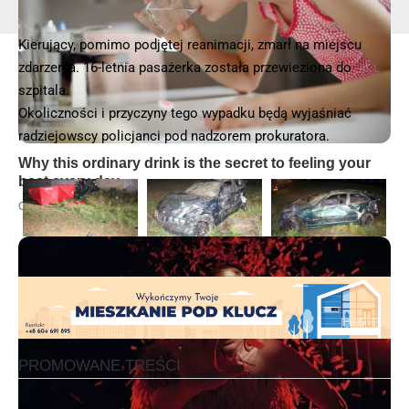
Kierujący, pomimo podjętej reanimacji, zmarł na miejscu
zdarzenia. 16-letnia pasażerka została przewieziona do
szpitala.
Okoliczności i przyczyny tego wypadku będą wyjaśniać
radziejowscy policjanci pod nadzorem prokuratora.