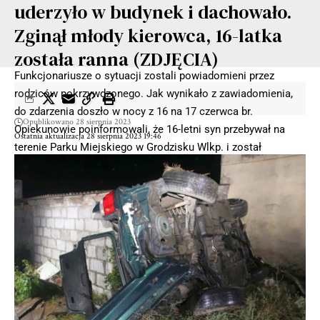
uderzyło w budynek i dachowało.
Zginął młody kierowca, 16-latka
została ranna (ZDJĘCIA)
Funkcjonariusze o sytuacji zostali powiadomieni przez
rodziców pokrzywdzonego. Jak wynikało z zawiadomienia,
do zdarzenia doszło w nocy z 16 na 17 czerwca br.
Opublikowano 28 sierpnia 2023
Opiekunowie poinformowali, że 16-letni syn przebywał na
Ostatnia aktualizacja 28 sierpnia 2023 19:46
terenie Parku Miejskiego w Grodzisku Wlkp. i został
uderzony pięścią w twarz przez nieznanego mu mężczyznę.
Na skutek uderzenia stracił przytomność i upadł na ziemię. Z
przeprowadzonych badań lekarskich wynikało, że stan
nastolatka jest poważny.
Policjanci przeanalizowali dokładnie wszystkie uzyskane
informacje, aby ustalić sprawcę i dokładne okoliczności
przestępstwa. Funkcjonariusze wykonali również szereg
czynności, na podstawie których wytypowali podejrzanego i
potwierdzili swoje przypuszczenia zgromadzonymi