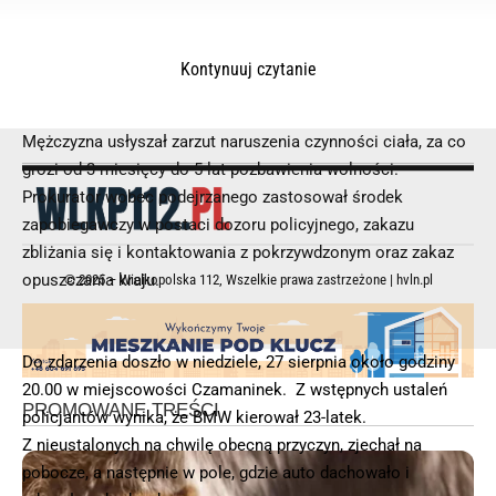
Sprawcą uszkodzenia ciała okazał się 20-letni mieszkaniec
Kontynuuj czytanie
powiatu kościańskiego. W ubiegłym tygodniu
funkcjonariusze zatrzymali go w miejscu zamieszkania.
Mężczyzna usłyszał zarzut naruszenia czynności ciała, za co
grozi od 3 miesięcy do 5 lat pozbawienia wolności.
Prokurator wobec podejrzanego zastosował środek
zapobiegawczy w postaci dozoru policyjnego, zakazu
zbliżania się i kontaktowania z pokrzywdzonym oraz zakaz
opuszczania kraju.
© 2025 – Wielkopolska 112, Wszelkie prawa zastrzeżone |
hvln.pl
Do zdarzenia doszło w niedziele, 27 sierpnia około godziny
20.00 w miejscowości Czamaninek. Z wstępnych ustaleń
policjantów wynika, że BMW kierował 23-latek.
Z nieustalonych na chwilę obecną przyczyn, zjechał na
pobocze, a następnie w pole, gdzie auto dachowało i