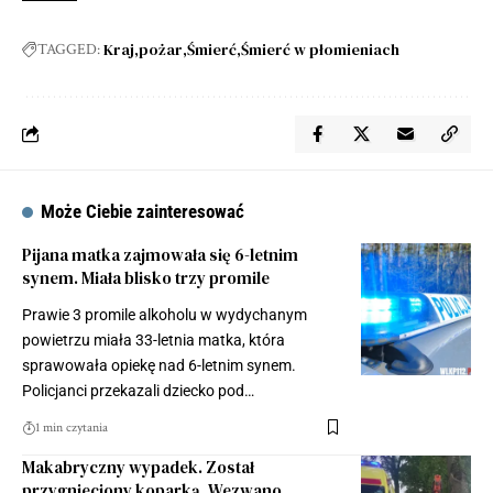
Kraj
pożar
Śmierć
Śmierć w płomieniach
TAGGED:
Może Ciebie zainteresować
Pijana matka zajmowała się 6-letnim
synem. Miała blisko trzy promile
Prawie 3 promile alkoholu w wydychanym
powietrzu miała 33-letnia matka, która
sprawowała opiekę nad 6-letnim synem.
Policjanci przekazali dziecko pod…
1 min czytania
Makabryczny wypadek. Został
przygnieciony koparką. Wezwano