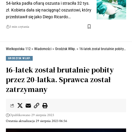
54-latka padła ofiarą oszusta i straciła 32 tys.
zł. Kobieta dała się naciągnąć oszustowi, który
przedstawił się jako Diego Ricardo…
3 min czytania
Wielkopolska 112
>
Wiadomości
>
Grodzisk Wlkp.
>
16-latek został brutalnie pobity przez 20-latka. Sprawca został zatrzymany
GRODZISK WLKP.
16-latek został brutalnie pobity
przez 20-latka. Sprawca został
zatrzymany
Opublikowano 29 sierpnia 2023
Ostatnia aktualizacja 29 sierpnia 2023 06:56