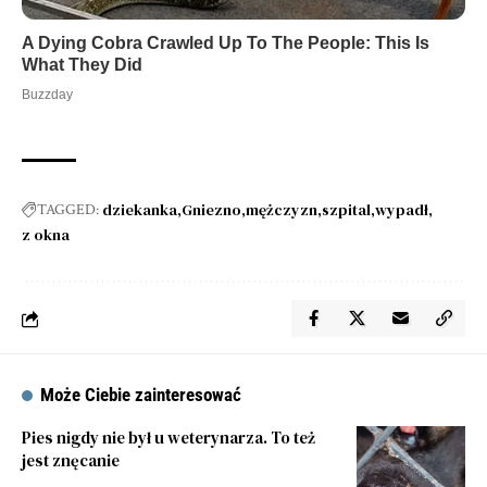
dziekanka
Gniezno
mężczyzn
szpital
wypadł
TAGGED:
z okna
Może Ciebie zainteresować
Pies nigdy nie był u weterynarza. To też
jest znęcanie