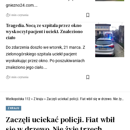
gniezno24.com.…
1 min czytania
Tragedia. Nocą ze szpitala przez okno
wyskoczył pacjent i uciekł. Znaleziono
ciało
Do zdarzenia doszło we wtorek, 21 marca. Z
zielonogórskiego szpitala uciekł pacjent
wyskakując przez okno. Po poszukiwaniach
znaleziono jego ciało.…
1 min czytania
Wielkopolska 112
>
Z kraju
>
Zaczęli uciekać policji. Fiat wbił się w drzewo. Nie żyje trzech mężczyzn (ZDJĘCIA)
Z KRAJU
Zaczęli uciekać policji. Fiat wbił
się w drzewo. Nie żyje trzech