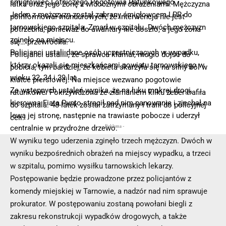
śmigłowiec Lotniczego Pogotowia Ratunkowego.
latka oraz jego żonę z widocznymi obrażeniami. Mężczyzna
Jeden z mężczyzn został zabrany śmigłowcem LPR do
poinformował mundurowych, że interwencja nie jest
tarnowskiego szpitala. Zmarł w szpitalu. Dwóch mężczyzn
potrzebna, ponieważ do awantury nie doszło, a jego żona
zginęło na miejscu.
się… przewróciła.
Policjanci ustali dane osób uczestniczących w wypadku,
Policjanci ustalili, że sprawca kłamał, mogło dojść do
którzy okazali się mieszkańcami powiatu tarnowskiego w
pobicia, tym bardziej, że kobieta skarżyła się na silny ból w
wieku 32, 34 i 39 lat.
klatce piersiowej. Na miejsce wezwano pogotowie
Ze wstępnych ustaleń wynika, że na łuku mokrej drogi,
ratunkowe. Pokrzywdzona ze złamaniem kilku żeber trafiła
kierowca Fiata Punto stracił nad nim panowanie i zjechał na
do szpitala. 48-latek został zatrzymany i trafił do policyjnej
lewą jej stronę, następnie na trawiaste pobocze i uderzył
celi.
- Reklama -
centralnie w przydrożne drzewo.
W wyniku tego uderzenia zginęło trzech mężczyzn. Dwóch w
wyniku bezpośrednich obrażeń na miejscy wypadku, a trzeci
w szpitalu, pomimo wysiłku tarnowskich lekarzy.
Postępowanie będzie prowadzone przez policjantów z
komendy miejskiej w Tarnowie, a nadzór nad nim sprawuje
prokurator. W postępowaniu zostaną powołani biegli z
zakresu rekonstrukcji wypadków drogowych, a także