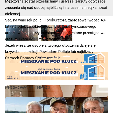
Mężczyzna został przesłuchany i usłyszał zarzuty dotyczące
znęcania się nad osobą najbliższą i naruszenia nietykalności
cielesnej.
Sąd, na wniosek policji i prokuratora, zastosował wobec 48-
latka środek zapobiegawczy w postaci tymczasowego
aresztowania na trzy miesiące. Za popełnione przestępstwa
grozi mu kara do 5 lat więzienia.
Jeżeli wiesz, że osobie z twojego otoczenia dzieje się
krzywda, nie czekaj! Powiadom Policję lub najbliższy
Ośrodek Pomocy Społecznej.