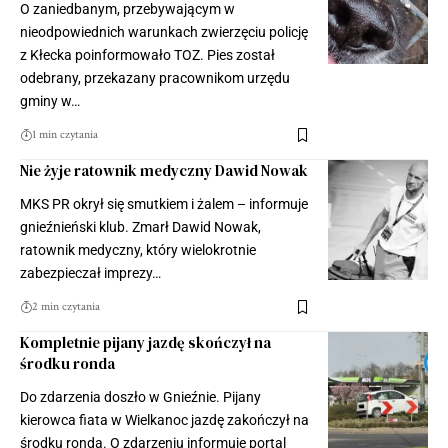
O zaniedbanym, przebywającym w
nieodpowiednich warunkach zwierzęciu policję
z Kłecka poinformowało TOZ. Pies został
odebrany, przekazany pracownikom urzędu
gminy w…
1 min czytania
Nie żyje ratownik medyczny Dawid Nowak
MKS PR okrył się smutkiem i żalem – informuje
gnieźnieński klub. Zmarł Dawid Nowak,
ratownik medyczny, który wielokrotnie
zabezpieczał imprezy…
2 min czytania
Kompletnie pijany jazdę skończył na
środku ronda
Do zdarzenia doszło w Gnieźnie. Pijany
kierowca fiata w Wielkanoc jazdę zakończył na
środku ronda. O zdarzeniu informuje portal