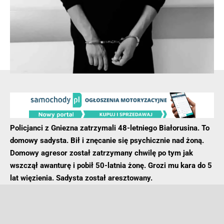
zatrzymania się. Kierowca fiata zaczął jednak uciekać.
Policjanci zawrócili, ale fiat zniknął im z pola widzenia. Po
przejechaniu kilkuset metrów zauważyli tylne światła
czerwonego samochodu, który był wbity w przydrożne
drzewo znajdujące się po prawej stronie drogi.
- Reklama -
Policjanci z Gniezna zatrzymali 48-letniego Białorusina. To
domowy sadysta. Bił i znęcanie się psychicznie nad żoną.
Domowy agresor został zatrzymany chwilę po tym jak
wszczął awanturę i pobił 50-latnia żonę. Grozi mu kara do 5
lat więzienia. Sadysta został aresztowany.