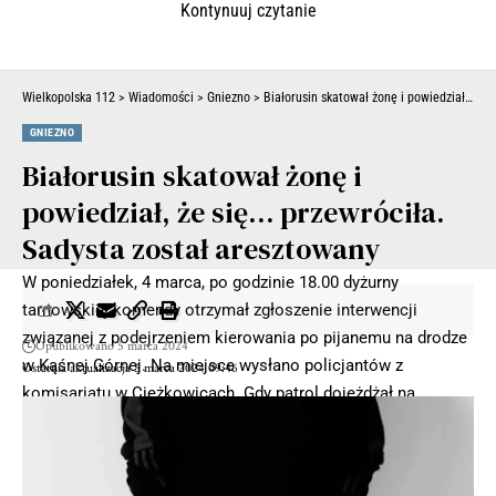
Kontynuuj czytanie
Wielkopolska 112
>
Wiadomości
>
Gniezno
>
Białorusin skatował żonę i powiedział, że się… przewróciła. Sadysta został aresztowany
GNIEZNO
Białorusin skatował żonę i
powiedział, że się… przewróciła.
Sadysta został aresztowany
W poniedziałek, 4 marca, po godzinie 18.00 dyżurny
tarnowskiej komendy otrzymał zgłoszenie interwencji
związanej z podejrzeniem kierowania po pijanemu na drodze
Opublikowano 5 marca 2024
w Kąśnej Górnej. Na miejsce wysłano policjantów z
Ostatnia aktualizacja 5 marca 2024 09:46
komisariatu w Ciężkowicach. Gdy patrol dojeżdżał na
miejsce z przeciwnego kierunku jechał wskazany w
zgłoszeniu czerwony fiat.
Policjanci używając sygnałów dając kierowcy znaki do