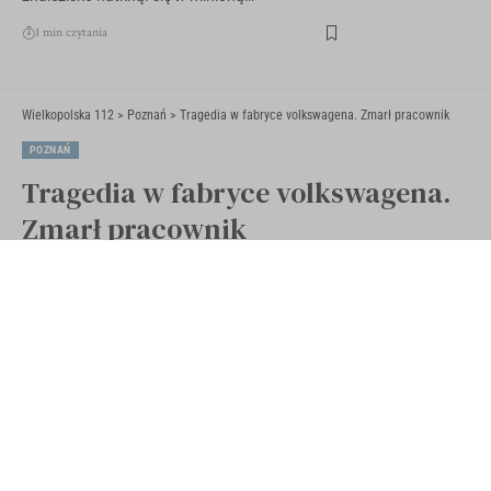
1 min czytania
Wielkopolska 112
>
Poznań
>
Tragedia w fabryce volkswagena. Zmarł pracownik
POZNAŃ
Tragedia w fabryce volkswagena.
Zmarł pracownik
Opublikowano 17 czerwca 2020
Ostatnia aktualizacja 17 czerwca 2020 16:28