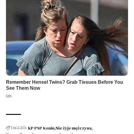
KP PSP Konin
Nie żyje mężczyna
TAGGED: