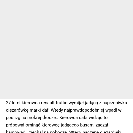
27-letni kierowca renault traffic wymijał jadącą z naprzeciwka
ciężarówkę marki daf. Wtedy najprawdopodobniej wpadł w
poślizg na mokrej drodze.. Kierowca dafa widząc to
próbował ominąć kierowcę jadącego busem, zaczął
hamować i zjechał na pobocze. Wtedy naczepa ciężarówki