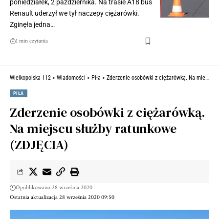
poniedziałek, 2 października. Na trasie A18 bus
Renault uderzył we tył naczepy ciężarówki.
Zginęła jedna…
1 min czytania
Wielkopolska 112
>
Wiadomości
>
Piła
>
Zderzenie osobówki z ciężarówką. Na miejscu służby ratunkowe (ZDJĘCIA)
PIŁA
Zderzenie osobówki z ciężarówką.
Na miejscu służby ratunkowe
(ZDJĘCIA)
Opublikowano 28 września 2020
Ostatnia aktualizacja 28 września 2020 09:50