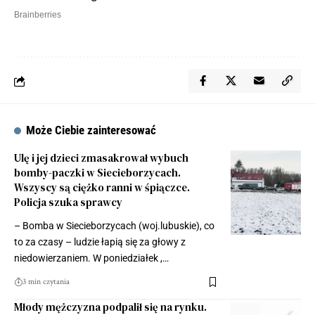
Może Ciebie zainteresować
Ulę i jej dzieci zmasakrował wybuch
bomby-paczki w Siecieborzycach.
Wszyscy są ciężko ranni w śpiączce.
Policja szuka sprawcy
– Bomba w Siecieborzycach (woj.lubuskie), co
to za czasy – ludzie łapią się za głowy z
niedowierzaniem. W poniedziałek ,…
3 min czytania
Młody mężczyzna podpalił się na rynku.