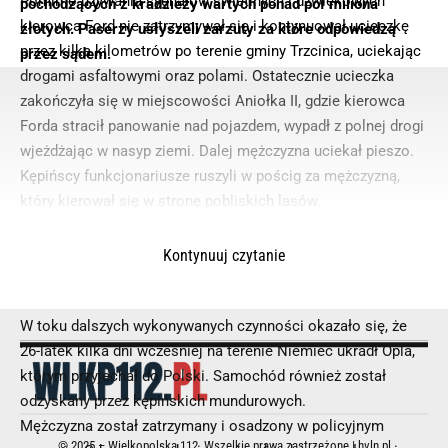
Pomimo używania sygnałów świetlnych i dźwiękowych
pochodzących z kradzieży wartych ponad pół miliona
kierowca Ford nie zatrzymywał się i kontynuował ucieczkę
złotych. Paserzy usłyszeli zarzuty za które odpowiedzą
przez kilka kilometrów po terenie gminy Trzcinica, uciekając
przez sądem.
drogami asfaltowymi oraz polami. Ostatecznie ucieczka
zakończyła się w miejscowości Aniołka II, gdzie kierowca
Forda stracił panowanie nad pojazdem, wypadł z polnej drogi
wjeżdżając w nasyp ziemi. Dalej mężczyzna uciekał pieszo.
Kępińscy funkcjonariusze ruszyli w pościg za mężczyzną,
który kierował się w stronę pobliskich lasów.
Po kilkuset metrach pieszego pościgu mężczyzna został
zatrzymany i obezwładniony. To 26 – letni mieszkaniec
Kontynuuj czytanie
Kępna, dobrze znany kępińskim stróżom prawa. Podczas
przeszukania mężczyzny znaleziono przy nim narkotyki.
W toku dalszych wykonywanych czynności okazało się, że
26-latek kilka dni wcześniej na terenie Niemiec ukradł Opla,
którym przyjechał do Polski. Samochód również został
odzyskany przez kępińskich mundurowych.
Mężczyzna został zatrzymany i osadzony w policyjnym
© 2025 – Wielkopolska 112, Wszelkie prawa zastrzeżone |
hvln.pl