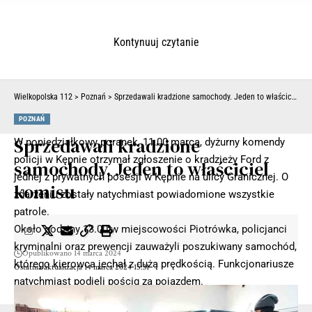
Kontynuuj czytanie
Wielkopolska 112
>
Poznań
>
Sprzedawali kradzione samochody. Jeden to właściciel komisu
POZNAŃ
Sprzedawali kradzione
W poniedziałkowy poranek, 11.00 marca, dyżurny komendy
policji w Kępnie otrzymał zgłoszenie o kradzieży Ford z
samochody. Jeden to właściciel
jednej z prywatnych posesji w Kępnie na ulicy Granicznej. O
komisu
zdarzeniu zostały natychmiast powiadomione wszystkie
patrole.
Około godziny 13.00 w miejscowości Piotrówka, policjanci
kryminalni oraz prewencji zauważyli poszukiwany samochód,
Opublikowano 14 marca 2024
którego kierowca jechał z dużą prędkością. Funkcjonariusze
Ostatnia aktualizacja 14 marca 2024 15:31
natychmiast podjęli pościg za pojazdem.
- Reklama -