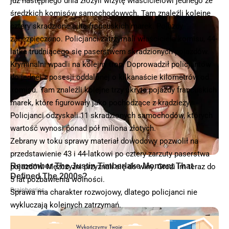
już następnego dnia złożyli wizytę właścicielowi jednego ze
średzkich komisów samochodowych. Tam znaleźli kolejne
cztery skradzione auta francuskich marek. Pojazdy
zabezpieczono. Policjanci zatrzymali właściciela komisu, 44-
latka trudniącego się paserstwem skradzionych pojazdów.
Kryminalni wpadli na kolejny trop. Doprowadził policjantów
do jednej z posesji oddalonej o kilkanaście kilometrów od
komisu. Tam znaleźli kolejne trzy ukryte pojazdy francuskich
marek, które figurowały jako pochodzące z kradzieży.
Policjanci odzyskali 11 skradzionych samochodów, których
wartość wynosi ponad pół miliona złotych.
Zebrany w toku sprawy materiał dowodowy pozwolił na
przedstawienie 43 i 44-latkowi po cztery zarzuty paserstwa
pojazdów. Mężczyźni przyznali się do winy. Grozi im teraz do
5 lat pozbawienia wolności.
Sprawa ma charakter rozwojowy, dlatego policjanci nie
wykluczają kolejnych zatrzymań.