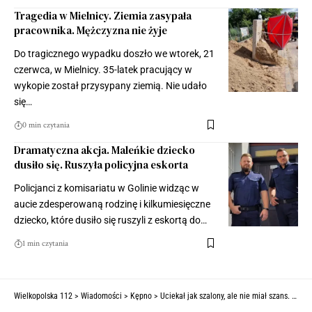
Tragedia w Mielnicy. Ziemia zasypała
pracownika. Mężczyzna nie żyje
Do tragicznego wypadku doszło we wtorek, 21
czerwca, w Mielnicy. 35-latek pracujący w
wykopie został przysypany ziemią. Nie udało
się…
0 min czytania
Dramatyczna akcja. Maleńkie dziecko
dusiło się. Ruszyła policyjna eskorta
Policjanci z komisariatu w Golinie widząc w
aucie zdesperowaną rodzinę i kilkumiesięczne
dziecko, które dusiło się ruszyli z eskortą do…
1 min czytania
Wielkopolska 112
>
Wiadomości
>
Kępno
>
Uciekał jak szalony, ale nie miał szans. Skuli go na polu (ZDJĘCIA)