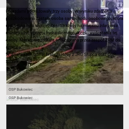
Pojazdami podróżowały trzy osoby. W wyniku zdarzenia
poszkodowana została osoba samochodu osobowego, która
uwięziona była w pojeździe. Strażacy na miejscu zdarzenia
musieli użyć sprzętu hydraulicznego w celu wydostania tej
osoby. Następnie została ona zabrana przez zespół ZRM do
szpitala.
W działaniach udział brały zastepy z JRG Słupca oraz OSP
Strzałkowo.
- Reklama -
OSP Bukowiec
OSP Bukowiec