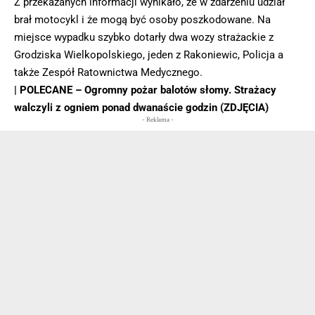
Z przekazanych informacji wynikało, że w zdarzeniu udział
brał motocykl i że mogą być osoby poszkodowane. Na
miejsce wypadku szybko dotarły dwa wozy strażackie z
Grodziska Wielkopolskiego, jeden z Rakoniewic, Policja a
także Zespół Ratownictwa Medycznego.
| POLECANE –
Ogromny pożar balotów słomy. Strażacy
walczyli z ogniem ponad dwanaście godzin (ZDJĘCIA)
- Reklama -