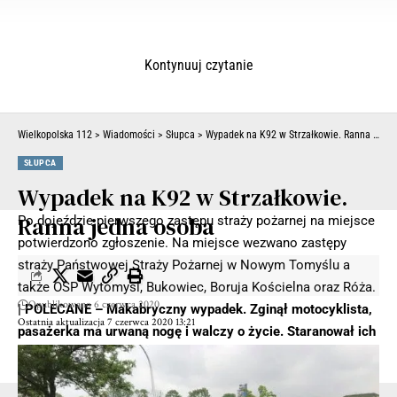
Kontynuuj czytanie
Wielkopolska 112
>
Wiadomości
>
Słupca
>
Wypadek na K92 w Strzałkowie. Ranna jedna osoba
SŁUPCA
Wypadek na K92 w Strzałkowie.
Ranna jedna osoba
Po dojeździe pierwszego zastępu straży pożarnej na miejsce
potwierdzono zgłoszenie. Na miejsce wezwano zastępy
straży Państwowej Straży Pożarnej w Nowym Tomyślu a
także OSP Wytomyśl, Bukowiec, Boruja Kościelna oraz Róża.
Opublikowano 6 czerwca 2020
| POLECANE –
Makabryczny wypadek. Zginął motocyklista,
Ostatnia aktualizacja 7 czerwca 2020 13:21
pasażerka ma urwaną nogę i walczy o życie. Staranował ich
kierowca toyoty (ZDJĘCIA)
- Reklama -