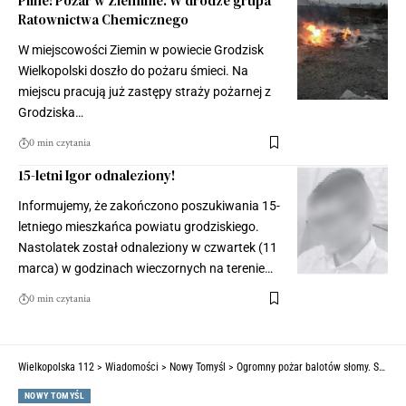
Pilne! Pożar w Zieminie. W drodze grupa
Ratownictwa Chemicznego
W miejscowości Ziemin w powiecie Grodzisk
Wielkopolski doszło do pożaru śmieci. Na
miejscu pracują już zastępy straży pożarnej z
Grodziska…
0 min czytania
15-letni Igor odnaleziony!
Informujemy, że zakończono poszukiwania 15-
letniego mieszkańca powiatu grodziskiego.
Nastolatek został odnaleziony w czwartek (11
marca) w godzinach wieczornych na terenie…
0 min czytania
Wielkopolska 112
>
Wiadomości
>
Nowy Tomyśl
>
Ogromny pożar balotów słomy. Strażacy walczyli z ogniem ponad dwanaście godzin (ZDJĘCIA)
NOWY TOMYŚL