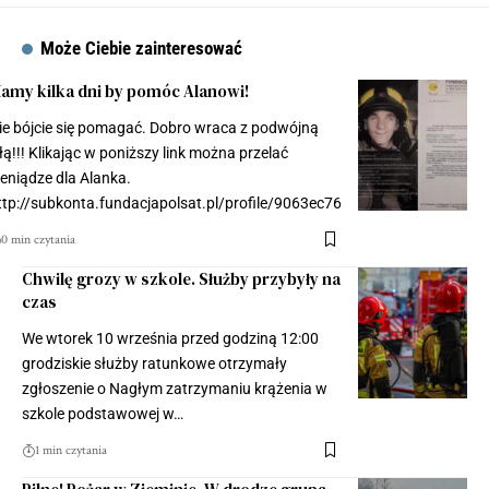
Może Ciebie zainteresować
amy kilka dni by pomóc Alanowi!
ie bójcie się pomagać. Dobro wraca z podwójną
iłą!!! Klikając w poniższy link można przelać
ieniądze dla Alanka.
ttp://subkonta.fundacjapolsat.pl/profile/9063ec76
0 min czytania
Chwilę grozy w szkole. Służby przybyły na
czas
We wtorek 10 września przed godziną 12:00
grodziskie służby ratunkowe otrzymały
zgłoszenie o Nagłym zatrzymaniu krążenia w
szkole podstawowej w…
1 min czytania