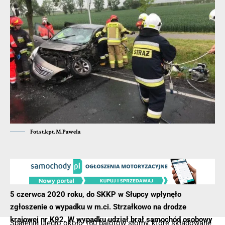
Fot.st.kpt. M.Pawela
5 czerwca 2020 roku, do SKKP w Słupcy wpłynęło
zgłoszenie o wypadku w m.ci. Strzałkowo na drodze
krajowej nr K92. W wypadku udział brał samochód osobowy
Spaleniu uległo około 160 balotów słomy, które składowane