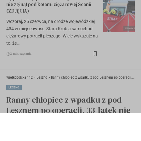
nie zginął pod kołami ciężarowej Scanii
(ZDJĘCIA)
Wczoraj, 25 czerwca, na drodze wojewódzkiej
434 w miejscowości Stara Krobia samochód
ciężarowy potrącił pieszego. Wiele wskazuje na
to, że…
2 min czytania
Wielkopolska 112
>
Leszno
>
Ranny chłopiec z wpadku z pod Lesznem po operacji. 33-latek nie przyznaje się do winy
LESZNO
Ranny chłopiec z wpadku z pod
Lesznem po operacji. 33-latek nie
przyznaje się do winy