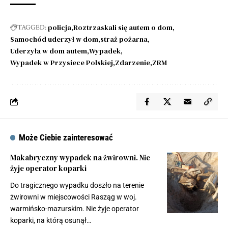
policja
Roztrzaskali się autem o dom
TAGGED:
Samochód uderzył w dom
straż pożarna
Uderzyła w dom autem
Wypadek
Wypadek w Przysiece Polskiej
Zdarzenie
ZRM
Może Ciebie zainteresować
Makabryczny wypadek na żwirowni. Nie
żyje operator koparki
Do tragicznego wypadku doszło na terenie
żwirowni w miejscowości Rasząg w woj.
warmińsko-mazurskim. Nie żyje operator
koparki, na którą osunął…