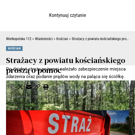
Kontynuuj czytanie
Wielkopolska 112
>
Wiadomości
>
Kościan
>
Strażacy z powiatu kościańskiego proszą o pomoc
KOŚCIAN
Strażacy z powiatu kościańskiego
proszą o pomoc
Do działań straży pożarnej należało zabezpieczenie miejsca
zdarzenia oraz podanie prądów wody na paląca się ściółkę.
Opublikowano 20 maja 2020
Ostatnia aktualizacja 20 maja 2020 17:44