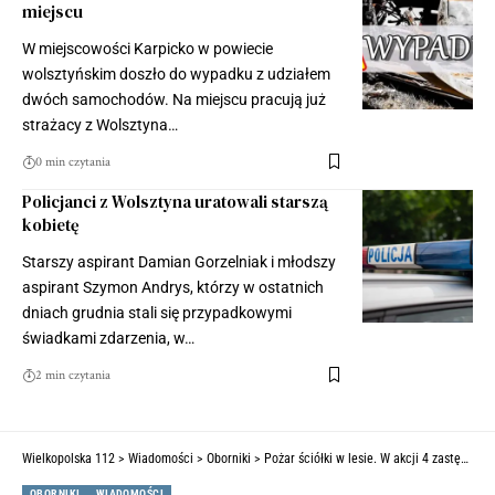
miejscu
W miejscowości Karpicko w powiecie
wolsztyńskim doszło do wypadku z udziałem
dwóch samochodów. Na miejscu pracują już
strażacy z Wolsztyna…
0 min czytania
Policjanci z Wolsztyna uratowali starszą
kobietę
Starszy aspirant Damian Gorzelniak i młodszy
aspirant Szymon Andrys, którzy w ostatnich
dniach grudnia stali się przypadkowymi
świadkami zdarzenia, w…
2 min czytania
Wielkopolska 112
>
Wiadomości
>
Oborniki
>
Pożar ściółki w lesie. W akcji 4 zastępy straży
OBORNIKI
WIADOMOŚCI