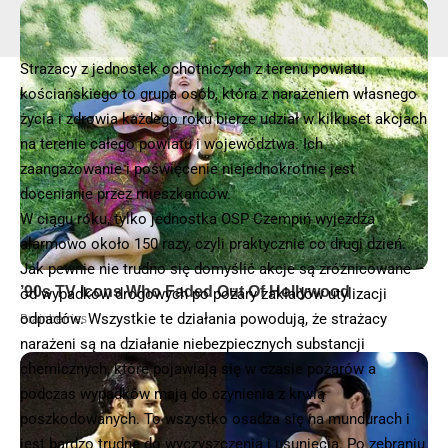
Strażacy z jednostek ochotniczych z terenu powiatu
kościańskiego to grupa osób, która z narażeniem własnego
życia i zdrowia każdego roku bierze udział w kilkuset akcjach
na terenie całego powiatu i województwa. Ich
zaangażowanie i poświęcenie niejednokrotnie jest
docenianie przez mieszkańców.
W ciągu roku, tylko jednostka OSP Czempiń wyjeżdża
alarmowo około 150 razy, czyli praktycznie co drugi dzień.
Jak pewnie nie trudno się domyślić akcje są zróżnicowane –
od wypadków drogowych po pożary zakładów utylizacji
odpadów. Wszystkie te działania powodują, że strażacy
narażeni są na działanie niebezpiecznych substancji
chemicznych, które pojawiają się w czasie pożarów a
podczas wypadków mają do czynienia z krwią
poszkodowanych. To wszystko osadza się na mundurach i
jest bardzo trudne do wyczyszczenia i usunięcia. Po zebraniu