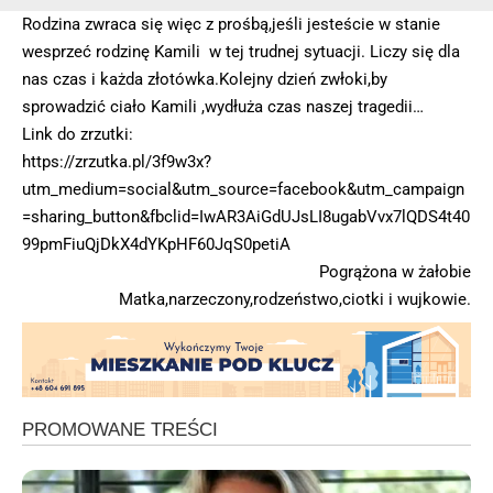
Rodzina zwraca się więc z prośbą,jeśli jesteście w stanie
wesprzeć rodzinę Kamili w tej trudnej sytuacji. Liczy się dla
nas czas i każda złotówka.Kolejny dzień zwłoki,by
sprowadzić ciało Kamili ,wydłuża czas naszej tragedii…
Link do zrzutki:
https://zrzutka.pl/3f9w3x?
utm_medium=social&utm_source=facebook&utm_campaign
=sharing_button&fbclid=IwAR3AiGdUJsLI8ugabVvx7lQDS4t40
99pmFiuQjDkX4dYKpHF60JqS0petiA
Pogrążona w żałobie
Matka,narzeczony,rodzeństwo,ciotki i wujkowie.