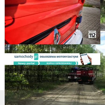
Foto.Dawid Chmielewski
Została wznowiona zrzutka na pralke i środki chemiczne dla
strażaków z powiatu kościańskiego. Zbiórka została
założona w listopadzie 2019 roku i jak narazie zostało
uzbierane 3.511 tyś. zł.