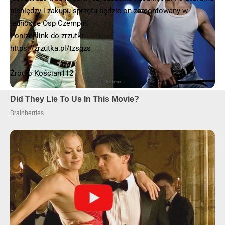
pieniędzy i zakupu sprzętu będzie on zamontowany w
jednosce Osp Czempiń.
Poniżej link do zrzutki.
https://zrzutka.pl/tzsgzs
Źródło Kościan112
- Reklama -