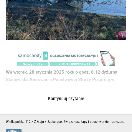
We wtorek, 28 stycznia 2025 roku o godz. 8.12 dyżurny
Stanowiska Kierowania Państwowej Straży Pożarnej w
Szamotułach odebrał zgłoszenie o pożarze samochodu
ciężarowego w miejscowości Kaźmierz na ul.
Kontynuuj czytanie
Nowowiejskiej.
Wielkopolska 112
>
Z kraju
>
Szokujące. Związał psu łapy i udusił workiem założonym na głowę. Tłumaczenie kata mrozi krew
Z KRAJU