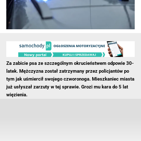
Po dojeździe na miejsce zdarzenia strażacy zastali ciągnik
siodłowy, który cały objęty był ogniem. Naczepa od pojazdu
została rozłączona przez kierowcę.
- Reklama -
Za zabicie psa ze szczególnym okrucieństwem odpowie 30-
latek. Mężczyzna został zatrzymany przez policjantów po
tym jak uśmiercił swojego czworonoga. Mieszkaniec miasta
już usłyszał zarzuty w tej sprawie. Grozi mu kara do 5 lat
więzienia.