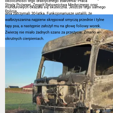
okoliczności tego drastycznego zdarzenia. Praca
Straży Pożarnej, Zespół Ratownictwa Medycznego oraz
mundurowych okazała się skuteczna. Jeszcze tego samego
Policja.
dnia zatrzymali 30-latka. Funkcjonariusze ustalili, że
wałbrzyszanina najpierw skrępował smyczą przednie i tylne
łapy psa, a następnie założył mu na głowę foliowy worek.
Zwierzę nie miało żadnych szans za przeżycie. Zmarło w
okrutnych cierpieniach.
- Reklama -