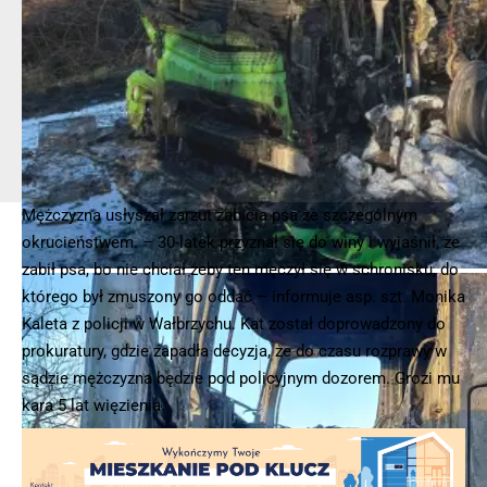
Mężczyzna usłyszał zarzut zabicia psa ze szczególnym
okrucieństwem. – 30-latek przyznał się do winy i wyjaśnił, że
zabił psa, bo nie chciał żeby ten męczył się w schronisku, do
którego był zmuszony go oddać – informuje asp. szt. Monika
Kaleta z policji w Wałbrzychu. Kat został doprowadzony do
prokuratury, gdzie zapadła decyzja, że do czasu rozprawy w
sądzie mężczyzna będzie pod policyjnym dozorem. Grozi mu
kara 5 lat więzienia.