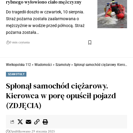
rybnego wyłowiono ciało mężczyzny
Do tragedii doszło w czwartek, 10 sierpnia.
Straż pożarna została zaalarmowana o
mężczyźnie w wodzie przed północą. Straż
pożarna została…
0 min czytania
Wielkopolska 112
>
Wiadomości
>
Szamotuły
>
Spłonął samochód ciężarowy. Kierowca w porę opuścił pojazd (ZDJĘCIA)
SZAMOTUŁY
Spłonął samochód ciężarowy.
Kierowca w porę opuścił pojazd
(ZDJĘCIA)
Opublikowano 29 stycznia 2025