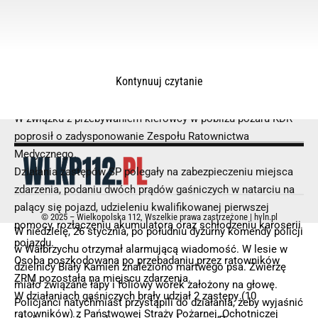
Kontynuuj czytanie
Kierujący opuścił pojazd przed przybyciem SP i znajdował się
w pobliżu.
W związku z przebywaniem kierowcy w pobliżu pożaru KDR
poprosił o zadysponowanie Zespołu Ratownictwa
Medycznego.
Działania zastępów SP polegały na zabezpieczeniu miejsca
zdarzenia, podaniu dwóch prądów gaśniczych w natarciu na
palący się pojazd, udzieleniu kwalifikowanej pierwszej
© 2025 – Wielkopolska 112, Wszelkie prawa zastrzeżone |
hvln.pl
pomocy, rozłączeniu akumulatora oraz schłodzeniu karoserii
W niedzielę, 26 stycznia, po południu dyżurny komendy policji
pojazdu.
w Wałbrzychu otrzymał alarmującą wiadomość. W lesie w
Osoba poszkodowana po przebadaniu przez ratowników
dzielnicy Biały Kamień znaleziono martwego psa. Zwierzę
ZRM pozostała na miejscu zdarzenia.
miało związane łapy i foliowy worek założony na głowę.
W działaniach gaśniczych brały udział 2 zastępy (10
Policjanci natychmiast przystąpili do działania, żeby wyjaśnić
ratowników) z Państwowej Straży Pożarnej, Ochotniczej