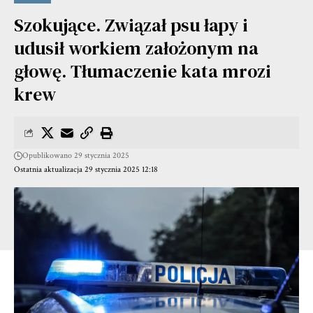
Szokujące. Związał psu łapy i
udusił workiem założonym na
głowę. Tłumaczenie kata mrozi
krew
Opublikowano 29 stycznia 2025
Ostatnia aktualizacja 29 stycznia 2025 12:18
Dyżurny Operacyjny Powiatu natychmiast do zdarzenia
zadysponował jeden zastęp z Jednostki Ratowniczo-
Gaśniczej w Szamotułach, jeden zastęp OSP Kaźmierz, OSP
Chlewiska oraz powiadomił Policję.