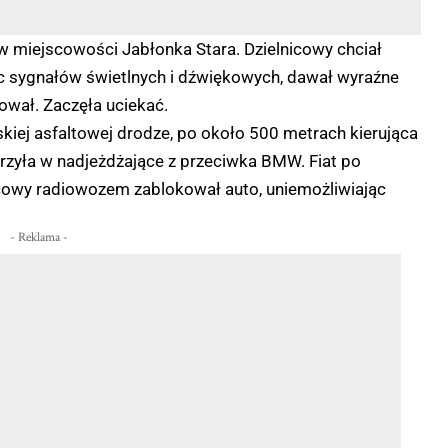
w miejscowości Jabłonka Stara. Dzielnicowy chciał
jąc sygnałów świetlnych i dźwiękowych, dawał wyraźne
gował. Zaczęła uciekać.
skiej asfaltowej drodze, po około 500 metrach kierująca
rzyła w nadjeżdżające z przeciwka BMW. Fiat po
icowy radiowozem zablokował auto, uniemożliwiając
- Reklama -