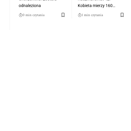
odnaleziona
Kobieta mierzy 160…
0 min czytania
1 min czytania