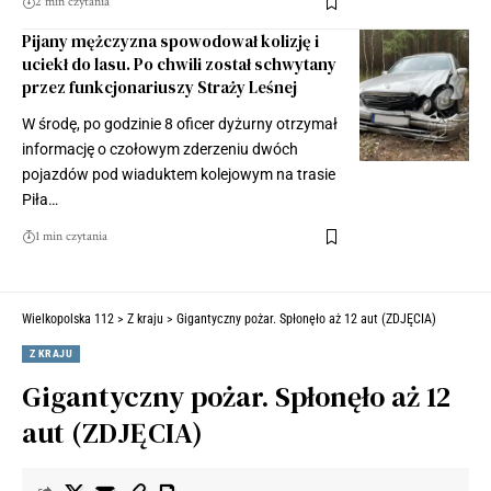
2 min czytania
Pijany mężczyzna spowodował kolizję i
uciekł do lasu. Po chwili został schwytany
przez funkcjonariuszy Straży Leśnej
W środę, po godzinie 8 oficer dyżurny otrzymał
informację o czołowym zderzeniu dwóch
pojazdów pod wiaduktem kolejowym na trasie
Piła…
1 min czytania
Wielkopolska 112
>
Z kraju
>
Gigantyczny pożar. Spłonęło aż 12 aut (ZDJĘCIA)
Z KRAJU
Gigantyczny pożar. Spłonęło aż 12
aut (ZDJĘCIA)