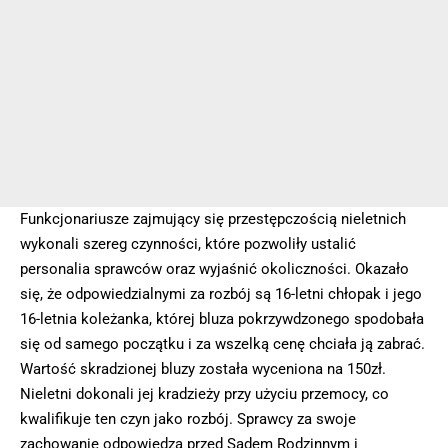
Funkcjonariusze zajmujący się przestępczością nieletnich
wykonali szereg czynności, które pozwoliły ustalić
personalia sprawców oraz wyjaśnić okoliczności. Okazało
się, że odpowiedzialnymi za rozbój są 16-letni chłopak i jego
16-letnia koleżanka, której bluza pokrzywdzonego spodobała
się od samego początku i za wszelką cenę chciała ją zabrać.
Wartość skradzionej bluzy została wyceniona na 150zł.
Nieletni dokonali jej kradzieży przy użyciu przemocy, co
kwalifikuje ten czyn jako rozbój. Sprawcy za swoje
zachowanie odpowiedzą przed Sądem Rodzinnym i