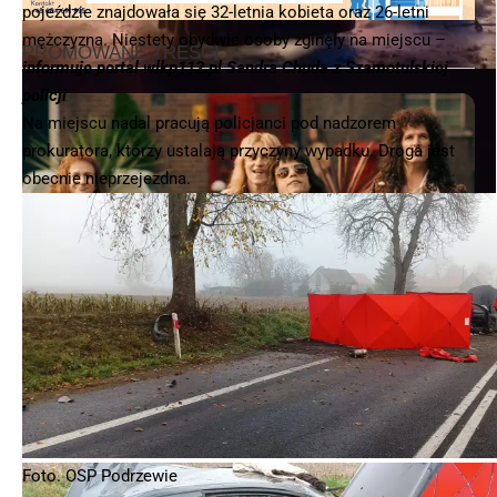
pojeździe znajdowała się 32-letnia kobieta oraz 26-letni
mężczyzna. Niestety obydwie osoby zginęły na miejscu –
informuje portal wlkp112.pl Sandra Chuda z Szamotulskiej
policji
Na miejscu nadal pracują policjanci pod nadzorem
prokuratora, którzy ustalają przyczyny wypadku. Droga jest
obecnie nieprzejezdna.
Foto. OSP Podrzewie