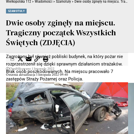
Wielkopolska 112
>
Wiadomości
>
Szamotuły
>
Dwie osoby zginęły na miejscu. Tragiczny początek Wszystkich Świętych (ZDJĘCIA)
SZAMOTUŁY
Dwie osoby zginęły na miejscu.
Tragiczny początek Wszystkich
Świętych (ZDJĘCIA)
Zagrożony był również pobliski budynek, na który pożar nie
rozprzestrzenił się dzięki sprawnym działaniom strażaków.
Opublikowano 1 listopada 2022
Brak osób poszkodowanych. Na miejscu pracowało 7
Ostatnia aktualizacja 1 listopada 2022 09:40
zastępów Straży Pożarnej oraz Policja.