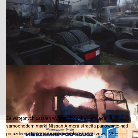
Ze wstępnych ustaleń wynika, iż osoba kierująca
samochodem marki Nissan Almera straciła panowanie nad
pojazdem, i tyłem samochodu uderzyła w drzewo. W