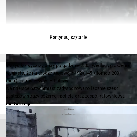
Kontynuuj czytanie
Wszystko wydarzyło się po godzinie 7:00. Według zgłoszenia
wynikało, że na drodze krajowej nr 92 (145 kilometr 200
metr) na trasie Bytyń – Pniewy.
Na miejsce natychmiast zadysponowano łącznie sześć
© 2025 – Wielkopolska 112, Wszelkie prawa zastrzeżone |
hvln.pl
zastępów straży pożarnej, policję oraz zespół ratownictwa
medycznego.
- Reklama -
- Reklama -