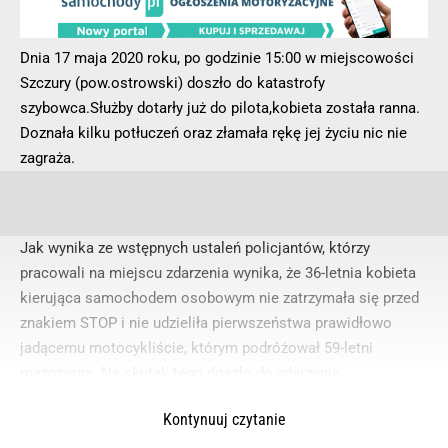
Dnia 17 maja 2020 roku, po godzinie 15:00 w miejscowości
Szczury (pow.ostrowski) doszło do katastrofy
szybowca.Służby dotarły już do pilota,kobieta została ranna.
Doznała kilku potłuczeń oraz złamała rękę jej życiu nic nie
zagraża.
Jak wynika ze wstępnych ustaleń policjantów, którzy
pracowali na miejscu zdarzenia wynika, że 36-letnia kobieta
kierująca samochodem osobowym nie zatrzymała się przed
znakiem STOP i nie udzieliła pierwszeństwa prawidłowo
jadącemu motocykliście, którym podróżował 59-letni
mężczyzna. Na skutek tego doszło do zderzenia.
Ranny mężczyzna zdaniem pracującego na miejscu zdarzenia
Kontynuuj czytanie
lekarza został przetransportowany do szpitala. Całe
zdarzenie zostało zakwalifikowane jako wypadek .