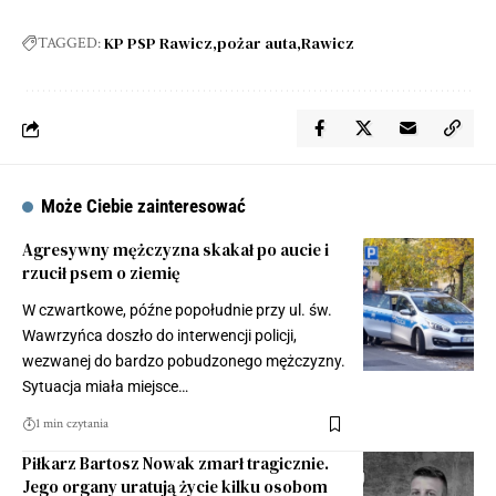
KP PSP Rawicz
pożar auta
Rawicz
TAGGED:
Może Ciebie zainteresować
Agresywny mężczyzna skakał po aucie i
rzucił psem o ziemię
W czwartkowe, późne popołudnie przy ul. św.
Wawrzyńca doszło do interwencji policji,
wezwanej do bardzo pobudzonego mężczyzny.
Sytuacja miała miejsce…
1 min czytania
Piłkarz Bartosz Nowak zmarł tragicznie.
Jego organy uratują życie kilku osobom