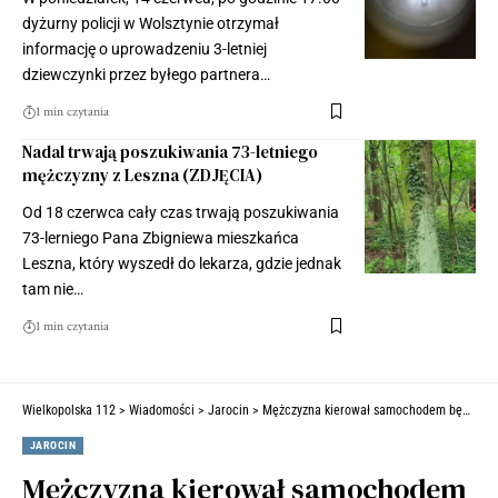
dyżurny policji w Wolsztynie otrzymał
informację o uprowadzeniu 3-letniej
dziewczynki przez byłego partnera…
1 min czytania
Nadal trwają poszukiwania 73-letniego
mężczyzny z Leszna (ZDJĘCIA)
Od 18 czerwca cały czas trwają poszukiwania
73-lerniego Pana Zbigniewa mieszkańca
Leszna, który wyszedł do lekarza, gdzie jednak
tam nie…
1 min czytania
Wielkopolska 112
>
Wiadomości
>
Jarocin
>
Mężczyzna kierował samochodem będąc pod wpływem alkoholu. Grozi mu dwa lata więzienia
JAROCIN
Mężczyzna kierował samochodem