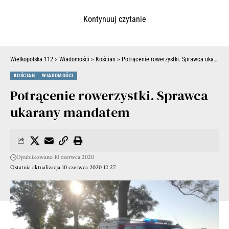
Kontynuuj czytanie
Wielkopolska 112
>
Wiadomości
>
Kościan
>
Potrącenie rowerzystki. Sprawca ukarany mandatem
KOŚCIAN
WIADOMOŚCI
Potrącenie rowerzystki. Sprawca
ukarany mandatem
Opublikowano 10 czerwca 2020
Ostatnia aktualizacja 10 czerwca 2020 12:27
| POLECANE –
Makabryczny wypadek. Zginął motocyklista,
pasażerka ma urwaną nogę i walczy o życie. Staranował ich