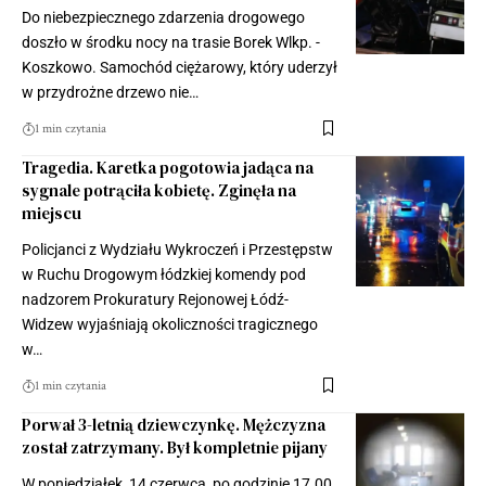
Do niebezpiecznego zdarzenia drogowego
doszło w środku nocy na trasie Borek Wlkp. -
Koszkowo. Samochód ciężarowy, który uderzył
w przydrożne drzewo nie…
1 min czytania
Tragedia. Karetka pogotowia jadąca na
sygnale potrąciła kobietę. Zginęła na
miejscu
Policjanci z Wydziału Wykroczeń i Przestępstw
w Ruchu Drogowym łódzkiej komendy pod
nadzorem Prokuratury Rejonowej Łódź-
Widzew wyjaśniają okoliczności tragicznego
w…
1 min czytania
Porwał 3-letnią dziewczynkę. Mężczyzna
został zatrzymany. Był kompletnie pijany
W poniedziałek, 14 czerwca, po godzinie 17.00