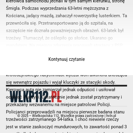
kierowca samochodu jechali w tym samym kierunku, stronę
Śmigla. Podczas wyprzedzania 63-letni mężczyzna z
Kościana, jadący mazdą, zahaczył rowerzystkę lusterkiem. Ta
przewróciła się. Przetransportowano ją do szpitala, na
szczęście nie doznała poważniejszych obrażeń. 63-latek był
trzeźwy. Tłumaczył, że oślepiło go słońce. Ukarano go
mandatem. Na miejscu zdarzenia pracowali strażacy z PSP
Kościan, Osp KSRG Śmigiel oraz karetka pogotowia i policja.
Kontynuuj czytanie
W czasie działań ratowniczych ruch odbywał się wahadłowo.
Kiedy kierowca otworzył drzwi, mieszkaniec powiatu
krotoszyńskiego natychmiast wyczuł woń alkoholu unosząca
się wewnątrz pojazdu i wyjął kluczyki ze stacyjki skody.
Kierowca auta nie zamierzał jednak odpuścić i usiłował
odebrać kluczyki. Ostatecznie jednak został przytrzymany i
przekazany wezwanemu na miejsce patrolowi Policji.
Policjanci przeprowadzili na miejscu pierwsze badana stanu
© 2025 – Wielkopolska 112, Wszelkie prawa zastrzeżone |
hvln.pl
trzeźwości zatrzymanego 54-latka. I choć niewiele rzeczy
jest w stanie zaskoczyć mundurowych, to zawartość ponad 3