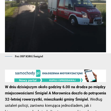
kierowca toyoty (ZDJĘCIA)
Mężczyzna został zatrzymany dzięki mieszkańcowi powiatu
krotoszyńskiego, który stojąc na parkingu przy ul.
Sienkiewicza w Jarocinie, zwrócił uwagę na dość niezręczne
próby zaparkowania pojazdu przez kierowcę Skody Fabia.
Gdy siedzący za kierownicą skody w końcu „ustawił” auto,
mężczyzna podszedł do niego by sprawdzić czy kierowca nie
potrzebuje jakiejś pomocy.
- Reklama -
Fot. OSP KSRG Śmigiel
W dniu dzisiejszym około godziny 6.00 na drodze po między
miejscowościami Śmigiel A Morownica doszło do potrącenia
32-letniej rowerzystki, mieszkanki gminy Śmigiel.
Według
ustaleń policji, zarówno kierująca jednośladem, jak i