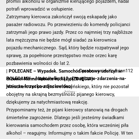
promili alkoholu w organizmie kierującego pojazdem, nadal
potrafi wprowadzić w osłupienie.
Zatrzymany kierowca zakończył swoją eskapadę jako
pasażer radiowozu. Po przewiezieniu do komendy policjanci
zatrzymali jego prawo jazdy. Przez co najmniej trzy najbliższe
lata mężczyzna nie będzie mógł siadać za kierownica
pojazdu mechanicznego. Sąd, który będzie rozpatrywał jego
sprawę, za popełnione przestępstwo może orzec karę
pozbawienia wolności do lat 2.
Opracowanie: Kościan112
| POLECANE –
Wypadek. Samochód osobowy uderzył w
POLECAMY –
https://wlkp112.pl/tragiczne-zdarzenia-na-
drzewo. Ranna kobieta w ciąży (ZDJĘCIA)
jeziorze-krzycko-zdjeciawideo/
Mieszkańcowi powiatu krotoszyńskiego, który nie pozostał
- Reklama -
obojętny na skrajną bezmyślność pijanego kierowcy,
dziękujemy za natychmiastową reakcję.
Przypominamy też, że pijani kierowcy stanowią na drogach
śmiertelne zagrożenie. Dlatego jeśli jesteśmy świadkami
kierowania samochodem przez osobę, która wcześniej piła
alkohol – reagujmy. Informujmy o takim fakcie Policję. W ten