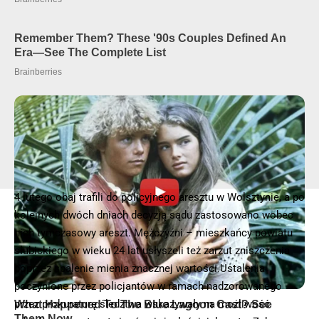
4 lutego obaj trafili do policyjnego aresztu w Wolsztynie, a po
kolejnych dwóch dniach decyzją sądu zastosowano wobec
nich tymczasowy areszt. Mężczyźni – mieszkańcy powiatu
słubickiego w wieku 24 lat usłyszeli też zarzut zniszczenia
poprzez spalenie mienia znacznej wartości.Ustalenia
poczynione przez policjantów w ramach nadzorowanego
przez prokuraturę śledztwa wskazywały na możliwość