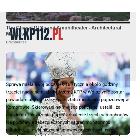
© 2025 – Wielkopolska 112, Wszelkie prawa zastrzeżone |
hvln.pl
Sprawa miała swój początek 16 stycznia około godziny
trzeciej nad ranem, kiedy dyżurny KPP w Wolsztynie został
powiadomiony o pożarze warsztatu mechaniki pojazdowej w
Komorowie. Skierowani na miejsce policjanci ustalili, że
doszło do zniszczenia poprzez spalenie trzech samochodów.
Na podstawie zabezpieczonych nagrań monitoringu
ustalono, że dwaj nieznani sprawcy przeskoczyli przez