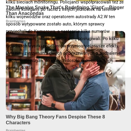
kilku sieciach monitoringu. Policjanci współpracowali też ze
swoimi kolegami po fachu z innych jednostek na terenie
kilku województw oraz operatorem autostrady A2.W ten
sposób wytypowane zostało auto, którym sprawcy
przyjechali do Komorowa, a następnie kilka numerów
rejestracyjnych, jakimi po drodze się posługiwali. Po kilku
tygodniach wysiłki policjantów przyniosły pierwsze efekty.
Były nimi zatrzymania dwóch podejrzewanych o podpalenie
młodych mężczyzn, do których doszło w miejscach ich
zamieszkania.
- Reklama -