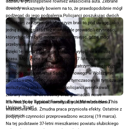
udziału w przestępstwie również właściciela auta. Zebrane
dowody wskazywały bowiem na to, że prawdopodobnie mógł
podżegać do jego podpalenia.Policjanci poszukując dwóch
wcześniej zatrzymanych mężczyzn brali to pod uwagę, jako
jedną z hipotez, stąd też równolegle prowadzili czynności,
których celem było monitorowanie miejsc, gdzie mógł
przebywać właściciel auta.
Dzięki tej wiedzy ujęcie go stało się wyłącznie kwestią
czasu. Mężczyzna został zatrzymany 7 lutego w swoim
domu. Podobnie jak dwaj wcześniej zatrzymani mężczyźni,
na mocy postanowienia Sądu Rejonowego w Wolsztynie
zastosowano wobec niego areszt tymczasowy.W tym czasie
wolsztyńscy prokuratorzy oraz policjanci weryfikowali
zebrany materiał dowodowy oraz gromadzili nowe
informacje, by wyjaśnić ewentualny udział w zdarzeniu
właściciela Audi. Żmudna praca przyniosła efekty. Ostatnie z
podjętych czynności przeprowadzono wczoraj (19 marca).
Na tej podstawie 37-letni mieszkaniec powiatu słubickiego