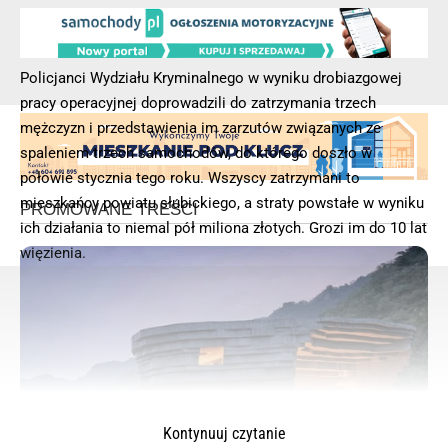
Policjanci Wydziału Kryminalnego w wyniku drobiazgowej
pracy operacyjnej doprowadzili do zatrzymania trzech
mężczyzn i przedstawienia im zarzutów związanych ze
spaleniem trzech samochodów, do którego doszło w
połowie stycznia tego roku. Wszyscy zatrzymani to
mieszkańcy powiatu słubickiego, a straty powstałe w wyniku
ich działania to niemal pół miliona złotych. Grozi im do 10 lat
więzienia.
Kontynuuj czytanie