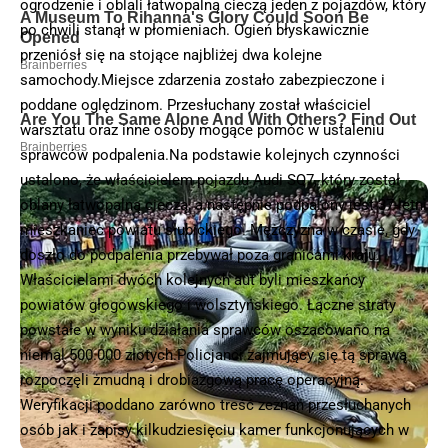
ogrodzenie i oblali łatwopalną cieczą jeden z pojazdów, który
po chwili stanął w płomieniach. Ogień błyskawicznie
przeniósł się na stojące najbliżej dwa kolejne
samochody.Miejsce zdarzenia zostało zabezpieczone i
poddane oględzinom. Przesłuchany został właściciel
warsztatu oraz inne osoby mogące pomóc w ustaleniu
sprawców podpalenia.Na podstawie kolejnych czynności
ustalono, że właścicielem pojazdu Audi SQ7, który został
oblany łatwopalną cieczą, a następnie podpalony jest 37-letni
mieszkaniec powiatu słubickiego. Mężczyzna w czasie, gdy
doszło do podpalenia przebywał poza granicami kraju.
Właścicielami dwóch kolejnych aut byli mieszkańcy
powiatów głogowskiego i wolsztyńskiego. Łączne straty
powstałe w wyniku działania sprawców oszacowano na
niemal 500.000 złotych.Policjanci zajmujący się tą sprawą
rozpoczęli żmudną i drobiazgową pracę operacyjną.
Weryfikacji poddano zarówno treść zeznań przesłuchanych
osób jak i zapisy kilkudziesięciu kamer funkcjonujących w