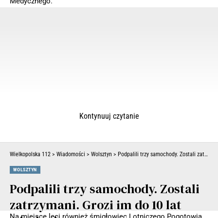
Medycznego.
Kontynuuj czytanie
Wielkopolska 112
>
Wiadomości
>
Wolsztyn
>
Podpalili trzy samochody. Zostali zatrzymani. Grozi im do 10 lat więzienia
WOLSZTYN
Podpalili trzy samochody. Zostali
zatrzymani. Grozi im do 10 lat
Na miejsce leci również śmigłowiec Lotniczego Pogotowia