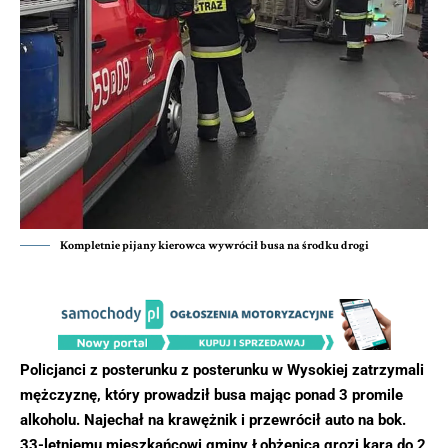
Kompletnie pijany kierowca wywrócił busa na środku drogi
Policjanci z posterunku z posterunku w Wysokiej zatrzymali
mężczyznę, który prowadził busa mając ponad 3 promile
alkoholu. Najechał na krawężnik i przewrócił auto na bok.
33-letniemu mieszkańcowi gminy Łobżenica grozi kara do 2