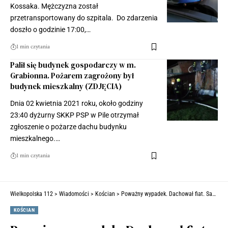
Kossaka. Mężczyzna został
przetransportowany do szpitala. Do zdarzenia
doszło o godzinie 17:00,…
1 min czytania
Palił się budynek gospodarczy w m.
Grabionna. Pożarem zagrożony był
budynek mieszkalny (ZDJĘCIA)
Dnia 02 kwietnia 2021 roku, około godziny
23:40 dyżurny SKKP PSP w Pile otrzymał
zgłoszenie o pożarze dachu budynku
mieszkalnego.…
1 min czytania
Wielkopolska 112
>
Wiadomości
>
Kościan
>
Poważny wypadek. Dachował fiat. Samochód został mocno rozbity. Ranna kobieta (ZDJĘCIA)
KOŚCIAN