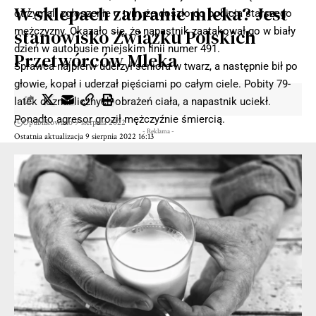
W sklepach zabranie mleka? Jest
otrzymali zgłoszenie o tym, że doszło do pobicia starszego
mężczyzny. Okazało się, że napastnik zaatakował go w biały
stanowisko Związku Polskich
dzień w autobusie miejskim linii numer 491.
Przetwórców Mleka
Sprawca najpierw uderzył seniora w twarz, a następnie bił po
głowie, kopał i uderzał pięściami po całym ciele. Pobity 79-
latek doznał licznych obrażeń ciała, a napastnik uciekł.
Ponadto agresor groził mężczyźnie śmiercią.
Opublikowano 9 sierpnia 2022
- Reklama -
Ostatnia aktualizacja 9 sierpnia 2022 16:13