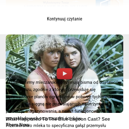
Kontynuuj czytanie
© 2025 – Wielkopolska 112, Wszelkie prawa zastrzeżone |
hvln.pl
Aktualnie firmy mleczarskie otrzymują pisma od dostawców
energii i gazu, zgodnie z którymi przewiduje się
wprowadzanie planów ograniczeń w poborze tych mediów.
Ograniczenia sięgną nie pozwalających na utrzymanie
produkcji, magazynowania, a nawet funkcjonowania
przyzakładowych oczyszczalni ścieków.
Przetwórstwo mleka to specyficzna gałąź przemysłu