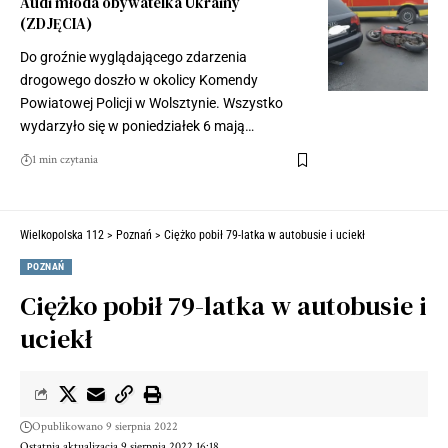
Audi młoda obywatelka Ukrainy
(ZDJĘCIA)
Do groźnie wyglądającego zdarzenia
drogowego doszło w okolicy Komendy
Powiatowej Policji w Wolsztynie. Wszystko
wydarzyło się w poniedziałek 6 mają…
1 min czytania
Wielkopolska 112
>
Poznań
>
Ciężko pobił 79-latka w autobusie i uciekł
POZNAŃ
Ciężko pobił 79-latka w autobusie i
uciekł
Opublikowano 9 sierpnia 2022
Ostatnia aktualizacja 9 sierpnia 2022 16:18