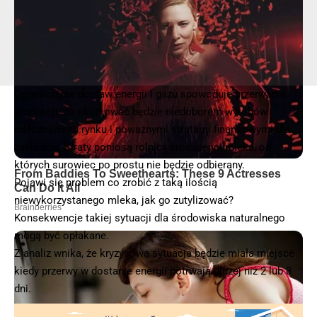
Ograniczenie dostaw energii i gazu spowoduje przerwanie
produkcji, co skutkować będzie niedoborem wyrobów
mlecznych na rynku i poważnymi stratami finansowymi dla
zakładów. Straty poniosą rolnicy producenci mleka, od
których surowiec po prostu nie będzie odbierany.
Pojawi się problem co zrobić z taką ilością
niewykorzystanego mleka, jak go zutylizować?
Konsekwencje takiej sytuacji dla środowiska naturalnego
mogą być opłakane.
Z analiz wnika, że kryzysowa sytuacja będzie miała miejsce
kiedy przerwy w dostanie energii potrwają dłużej niż 2 lub 3
dni.