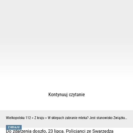
Kontynuuj czytanie
Wielkopolska 112
>
Z kraju
>
W sklepach zabranie mleka? Jest stanowisko Związku Polskich Przetwórców Mleka
Z KRAJU
Do zdarzenia doszło, 23 lipca. Policjanci ze Swarzędza