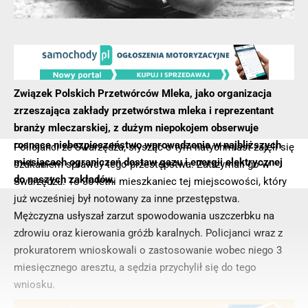
Związek Polskich Przetwórców Mleka, jako organizacja
zrzeszająca zakłady przetwórstwa mleka i reprezentant
branży mleczarskiej, z dużym niepokojem obserwuje
rosnące niebezpieczeństwo wprowadzenia w najbliższych
Policjanci ze Swarzędza, słysząc o tym natychmiast zajęli się
miesiącach ograniczeń dostaw gazu i energii elektrycznej
szukaniem sprawcy tego przestępstwa. Zatrzymali go w
do naszych zakładów.
Swarzędzu. To 30-letni mieszkaniec tej miejscowości, który
już wcześniej był notowany za inne przestępstwa.
Mężczyzna usłyszał zarzut spowodowania uszczerbku na
zdrowiu oraz kierowania gróźb karalnych. Policjanci wraz z
prokuratorem wnioskowali o zastosowanie wobec niego 3
miesięcznego aresztu, a sędzia przychylił się do tego
wniosku.