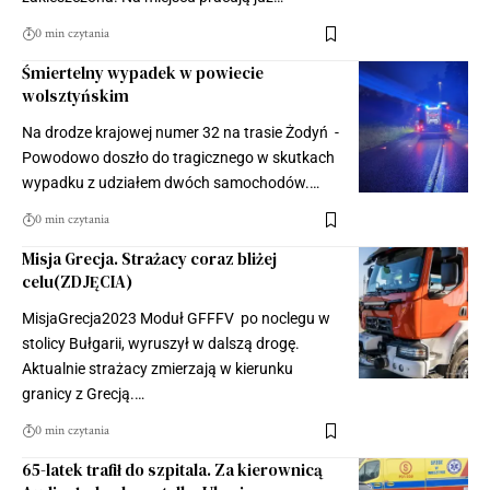
0 min czytania
Śmiertelny wypadek w powiecie
wolsztyńskim
Na drodze krajowej numer 32 na trasie Żodyń -
Powodowo doszło do tragicznego w skutkach
wypadku z udziałem dwóch samochodów.…
0 min czytania
Misja Grecja. Strażacy coraz bliżej
celu(ZDJĘCIA)
MisjaGrecja2023 Moduł GFFFV po noclegu w
stolicy Bułgarii, wyruszył w dalszą drogę.
Aktualnie strażacy zmierzają w kierunku
granicy z Grecją.…
0 min czytania
65-latek trafił do szpitala. Za kierownicą